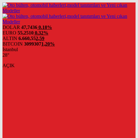
DOLAR
47,7436
0.18%
EURO
55,2510
0.32%
ALTIN
6.660,55
2,59
BITCOIN
3099307
1,20%
İstanbul
28°
AÇIK