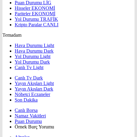
Puan Durumu
LİG
Hisseler
EKONOMİ
Pariteler
EKONOMİ
Yol Durumu
TRAFİK
Kripto Paralar
CANLI
Temadam
Hava Durumu Light
Hava Durumu Dark
Yol Durumu Light
Yol Durumu Dark
Canlı Tv Light
Canlı Tv Dark
Yayın Akışları Light
Yayın Akışları Dark
Nöbetçi Eczaneler
Son Dakika
Canlı Borsa
Namaz Vakitleri
Puan Durumu
Örnek Burç Yorumu