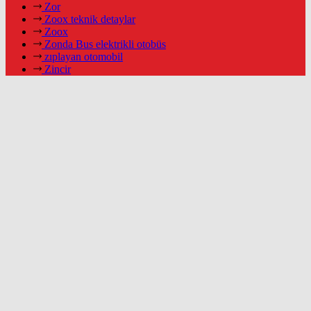
Zor
Zoox teknik detaylar
Zoox
Zonda Bus elektrikli otobüs
zıplayan otomobil
Zincir