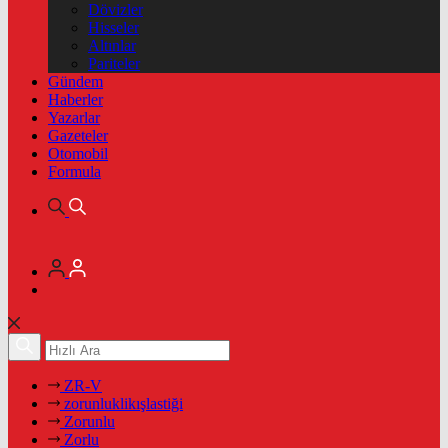
Dövizler
Hisseler
Altınlar
Pariteler
Gündem
Haberler
Yazarlar
Gazeteler
Otomobil
Formula
ZR-V
zorunluklikışlastiği
Zorunlu
Zorlu