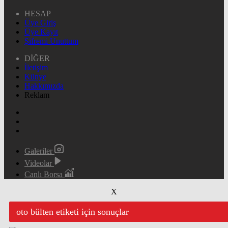
HESAP
Üye Giriş
Üye Kayıt
Şifremi Unuttum
DİĞER
İletişim
Künye
Hakkımızda
Reklam
Galeriler
Videolar
Canlı Borsa
X
oto bülten etiketi için sonuçlar