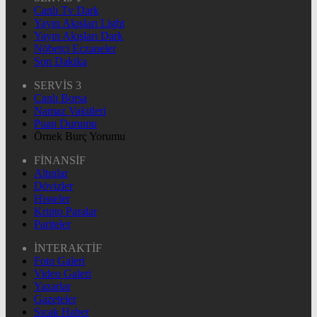
Canlı Tv Dark
Yayın Akışları Light
Yayın Akışları Dark
Nöbetçi Eczaneler
Son Dakika
SERVİS 3
Canlı Borsa
Namaz Vakitleri
Puan Durumu
Örnek Burç Yorumu
FİNANSİF
Altınlar
Dövizler
Hisseler
Kripto Paralar
Pariteler
İNTERAKTİF
Foto Galeri
Video Galeri
Yazarlar
Gazeteler
Sıcak Haber