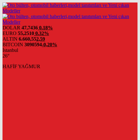
DOLAR
47,7436
0.18%
EURO
55,2510
0.32%
ALTIN
6.660,55
2,59
BITCOIN
3090594
-0,20%
İstanbul
26°
HAFİF YAĞMUR