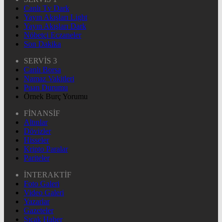
Canlı Tv Dark
Yayın Akışları Light
Yayın Akışları Dark
Nöbetçi Eczaneler
Son Dakika
SERVİS 3
Canlı Borsa
Namaz Vakitleri
Puan Durumu
Örnek Burç Yorumu
FİNANSİF
Altınlar
Dövizler
Hisseler
Kripto Paralar
Pariteler
İNTERAKTİF
Foto Galeri
Video Galeri
Yazarlar
Gazeteler
Sıcak Haber