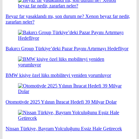
Beyaz far yasaklandı mı, son durum ne? Xenon beyaz far nedir,
zararları neler?
Bakırcı Group Türkiye’deki Pazar Payını Artırmayı Hedefliyor
BMW kişiye özel lüks mobiliteyi yeniden yorumluyor
Otomotivde 2025 Yılının İhracat Hedefi 39 Milyar Dolar
Nissan Türkiye, Bayram Yolculuğunu Eşsiz Hale Getirecek