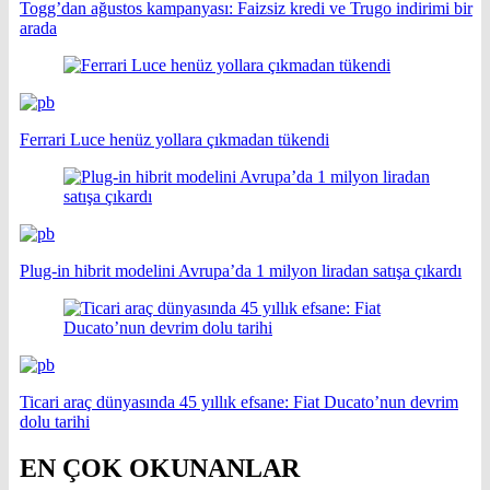
Togg’dan ağustos kampanyası: Faizsiz kredi ve Trugo indirimi bir
arada
Ferrari Luce henüz yollara çıkmadan tükendi
Plug-in hibrit modelini Avrupa’da 1 milyon liradan satışa çıkardı
Ticari araç dünyasında 45 yıllık efsane: Fiat Ducato’nun devrim
dolu tarihi
EN ÇOK OKUNANLAR