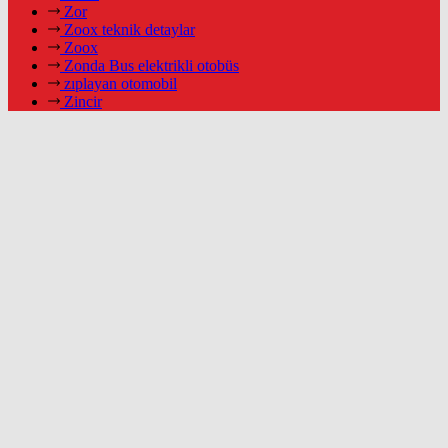
Zor
Zoox teknik detaylar
Zoox
Zonda Bus elektrikli otobüs
zıplayan otomobil
Zincir