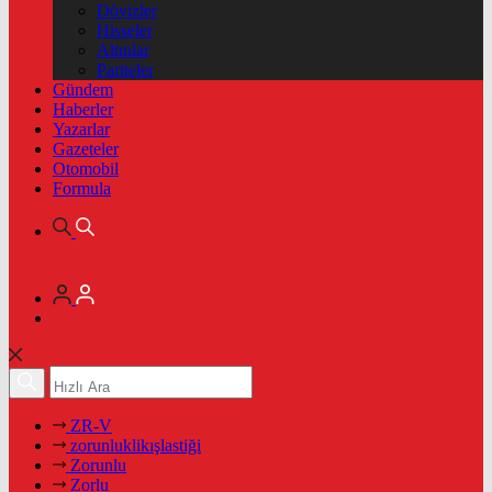
Dövizler
Hisseler
Altınlar
Pariteler
Gündem
Haberler
Yazarlar
Gazeteler
Otomobil
Formula
ZR-V
zorunluklikışlastiği
Zorunlu
Zorlu