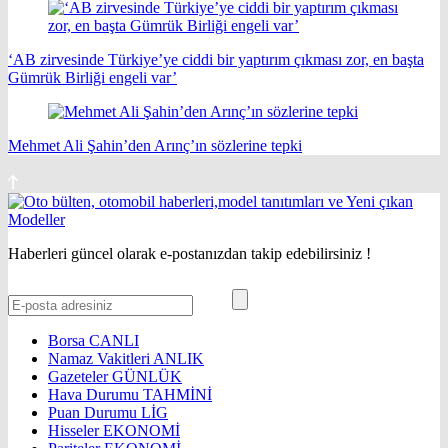
‘AB zirvesinde Türkiye’ye ciddi bir yaptırım çıkması zor, en başta
Gümrük Birliği engeli var’
Mehmet Ali Şahin’den Arınç’ın sözlerine tepki
Haberleri güncel olarak e-postanızdan takip edebilirsiniz !
Borsa
CANLI
Namaz Vakitleri
ANLIK
Gazeteler
GÜNLÜK
Hava Durumu
TAHMİNİ
Puan Durumu
LİG
Hisseler
EKONOMİ