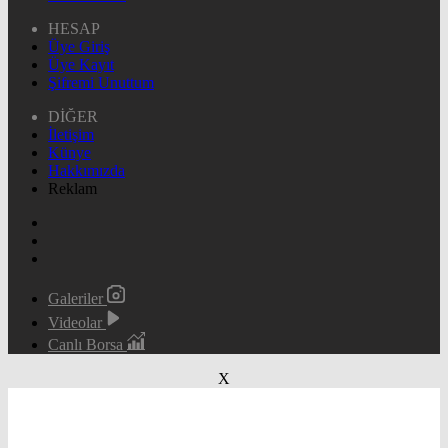
HESAP
Üye Giriş
Üye Kayıt
Şifremi Unuttum
DİĞER
İletişim
Künye
Hakkımızda
Reklam
Galeriler
Videolar
Canlı Borsa
X