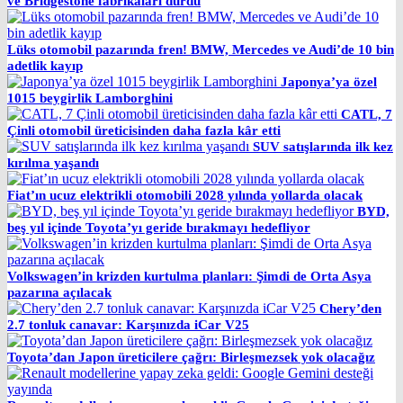
ve Bridgestone fabrikaları durdu
Lüks otomobil pazarında fren! BMW, Mercedes ve Audi’de 10 bin
adetlik kayıp
Japonya’ya özel
1015 beygirlik Lamborghini
CATL, 7
Çinli otomobil üreticisinden daha fazla kâr etti
SUV satışlarında ilk kez
kırılma yaşandı
Fiat’ın ucuz elektrikli otomobili 2028 yılında yollarda olacak
BYD,
beş yıl içinde Toyota’yı geride bırakmayı hedefliyor
Volkswagen’in krizden kurtulma planları: Şimdi de Orta Asya
pazarına açılacak
Chery’den
2.7 tonluk canavar: Karşınızda iCar V25
Toyota’dan Japon üreticilere çağrı: Birleşmezsek yok olacağız