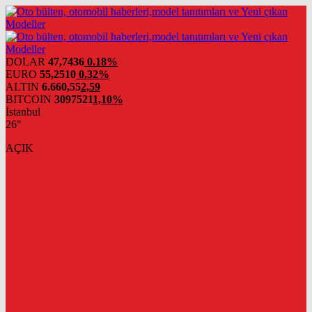
DOLAR
47,7436
0.18%
EURO
55,2510
0.32%
ALTIN
6.660,55
2,59
BITCOIN
3097521
1,10%
İstanbul
26°
AÇIK