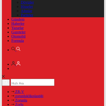
Dövizler
Hisseler
Altınlar
Pariteler
Gündem
Haberler
Yazarlar
Gazeteler
Otomobil
Formula
ZR-V
zorunluklikışlastiği
Zorunlu
Zorlu