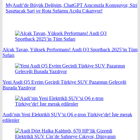
MyAudi’de Büyük Değişim, ChatGPT Aracınızla Konuşuyor, Sizi
Şaşırtacak Şarj ve Rota Sırlarını Açığa Çıkarıyor!
Alçak Tavan, Yüksek Performans! Audi Q3 Sportback 2025’in Tüm
Sırları
Yeni Audi Q5 Evrim Geçirdi Türkiye SUV Pazarının Geleceği
Burada Yazılıyor
Audi’nin Yeni Elektrikli SUV’si Q6 e-tron Türkiye’de! İşte merak
edilenler