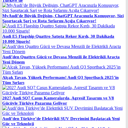
Türkiye’de
MyAudi’de Büyük Değişim, ChatGPT Aracınızla Konuşuyor, Sizi
Şaşırtacak Şarj ve Rota Sırlarını Açığa Çıkarıyor!
Audi E5 Flagship Quattro Satışta Rekor Kırdı, 30 Dakikada
10.000 Sipariş!
Audi’den Quattro Gücü ve Devasa Menzili ile Elektrikli Araçta
Yeni Dönem
Alçak Tavan, Yüksek Performans! Audi Q3 Sportback 2025’in
Tüm Sırları
2027 Audi SQ7 Casus Kameralarda, Agresif Tasarım ve V8
Gücüyle Türkiye Pazarına Geliyor
Audi’den Türkiye’de Elektrikli SUV Devrimini Başlatacak Yeni
Güç ve Teknoloji