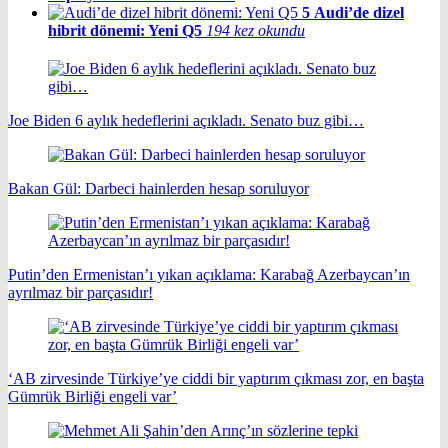
5
Audi’de dizel
hibrit dönemi: Yeni Q5
194 kez okundu
Joe Biden 6 aylık hedeflerini açıkladı. Senato buz gibi…
Bakan Gül: Darbeci hainlerden hesap soruluyor
Putin’den Ermenistan’ı yıkan açıklama: Karabağ Azerbaycan’ın
ayrılmaz bir parçasıdır!
‘AB zirvesinde Türkiye’ye ciddi bir yaptırım çıkması zor, en başta
Gümrük Birliği engeli var’