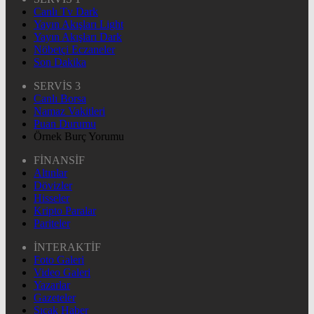
Canlı Tv Dark
Yayın Akışları Light
Yayın Akışları Dark
Nöbetçi Eczaneler
Son Dakika
SERVİS 3
Canlı Borsa
Namaz Vakitleri
Puan Durumu
Örnek Burç Yorumu
FİNANSİF
Altınlar
Dövizler
Hisseler
Kripto Paralar
Pariteler
İNTERAKTİF
Foto Galeri
Video Galeri
Yazarlar
Gazeteler
Sıcak Haber