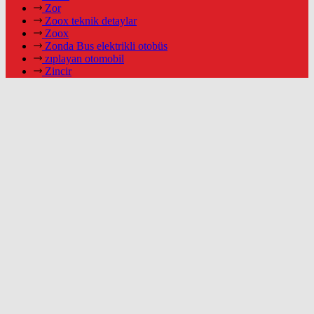
Zor
Zoox teknik detaylar
Zoox
Zonda Bus elektrikli otobüs
zıplayan otomobil
Zincir