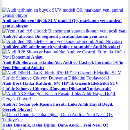
Audi tarihinin en büyük SUV modeli Q9, markanın yeni amiral
gemisi oluyor
Yeni
Audi A6 allroad: Bir segment yaratan ikonun yeni nesli
Audi’den 499 adetle sınırlı yeni süper otomobil: Audi Nuvolari
Audi R26 Showcar İstanbul’da: Audi ve Castrol, Formula 1®’in
Yeni Dönemini Anlattı
Audi Dört Halka Kaldırdı, 670 HP’lik Gizemli Elektrikli SUV
Çin’de Sahneye Çıkıyor, Dünyanın Dikkatini Toplayacak!
Audi A3 Sedan Şok Kasım Fırsatı, Lüks Artık Hayal Değil,
Gerçek Oluyor!
Daha Dinamik, Daha Dijital, Daha Audi… Yeni Nesil Q3