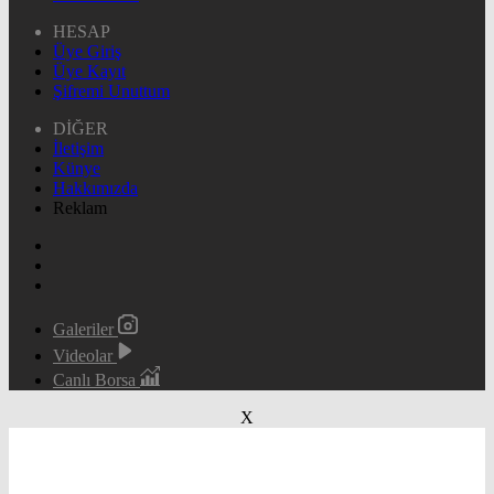
HESAP
Üye Giriş
Üye Kayıt
Şifremi Unuttum
DİĞER
İletişim
Künye
Hakkımızda
Reklam
Galeriler
Videolar
Canlı Borsa
X