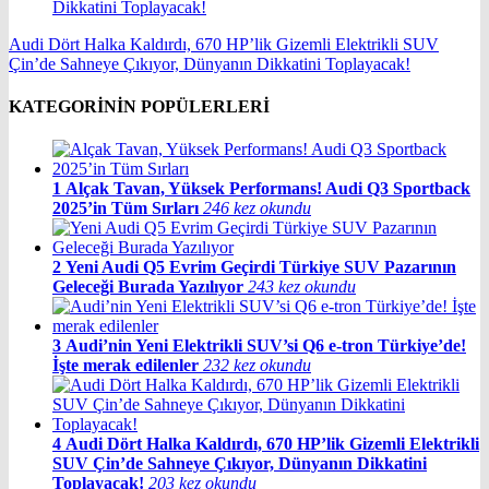
Audi Dört Halka Kaldırdı, 670 HP’lik Gizemli Elektrikli SUV
Çin’de Sahneye Çıkıyor, Dünyanın Dikkatini Toplayacak!
KATEGORİNİN POPÜLERLERİ
1
Alçak Tavan, Yüksek Performans! Audi Q3 Sportback
2025’in Tüm Sırları
246 kez okundu
2
Yeni Audi Q5 Evrim Geçirdi Türkiye SUV Pazarının
Geleceği Burada Yazılıyor
243 kez okundu
3
Audi’nin Yeni Elektrikli SUV’si Q6 e-tron Türkiye’de!
İşte merak edilenler
232 kez okundu
4
Audi Dört Halka Kaldırdı, 670 HP’lik Gizemli Elektrikli
SUV Çin’de Sahneye Çıkıyor, Dünyanın Dikkatini
Toplayacak!
203 kez okundu