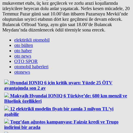
mukavemet etabı, üç kez geçilecek ve zorlu arazi koşullarında
izleyicilere heyecan dolu anlar yaşatacak. Nefes kesen mücadele, 20
Temmuz Pazar günü saat 10.00’dan itibaren Pazarsuyu Mevkii’nde
oluşturulan seyirci etabının dört kez geçilmesi ile devam edecek.
Bulancak Offroad Yarışı, aynı gün saat 18.00’de Bulancak
Meydanı’nda düzenlenecek ödül töreniyle sona erecek.
elektirikli otomobil
oto bülten
oto haber
oto news
OTO SPOR
otomobil haberleri
otonews
Hyundai IONIQ 6 için kritik uyarı: Yüzde 25 ÖTV
avantajında son 2 ay
Makyajlı Hyundai IONIQ 6 Türkiye’de: 680 km menzil ve
Bluelink özellikleri
12 elektrikli modelin fiyatı bir zamla 3 milyon TL’yi
aşabilir
Togg’dan ağustos kampanyası: Faizsiz kredi ve Trugo
indirimi bir arada