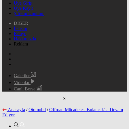
Üye Giriş
Üye Kayıt
Şifremi Unuttum
DİĞER
İletişim
Künye
Hakkımızda
Reklam
Galeriler
Videolar
Canlı Borsa
X
Anasayfa
/
Otomobil
/
Offroad Mücadelesi Bulancak’ta Devam
Ediyor