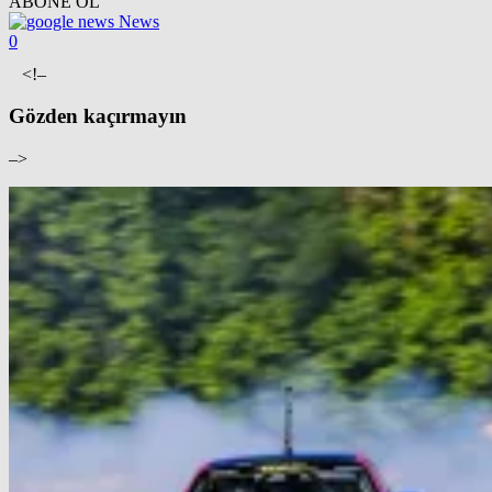
ABONE OL
News
0
<!–
Gözden kaçırmayın
–>