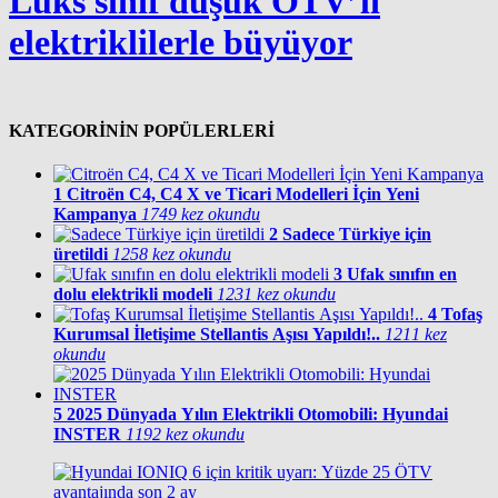
Lüks sınıf düşük ÖTV’li
elektriklilerle büyüyor
KATEGORİNİN POPÜLERLERİ
1
Citroën C4, C4 X ve Ticari Modelleri İçin Yeni
Kampanya
1749 kez okundu
2
Sadece Türkiye için
üretildi
1258 kez okundu
3
Ufak sınıfın en
dolu elektrikli modeli
1231 kez okundu
4
Tofaş
Kurumsal İletişime Stellantis Aşısı Yapıldı!..
1211 kez
okundu
5
2025 Dünyada Yılın Elektrikli Otomobili: Hyundai
INSTER
1192 kez okundu