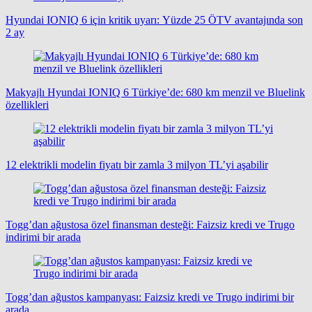
Hyundai IONIQ 6 için kritik uyarı: Yüzde 25 ÖTV avantajında son
2 ay
Makyajlı Hyundai IONIQ 6 Türkiye’de: 680 km menzil ve Bluelink
özellikleri
12 elektrikli modelin fiyatı bir zamla 3 milyon TL’yi aşabilir
Togg’dan ağustosa özel finansman desteği: Faizsiz kredi ve Trugo
indirimi bir arada
Togg’dan ağustos kampanyası: Faizsiz kredi ve Trugo indirimi bir
arada