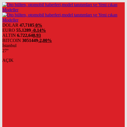
DOLAR
47,7185
0%
EURO
55,1289
-0.14%
ALTIN
6.722,64
0,93
BITCOIN
3051449
-2,00%
İstanbul
27°
AÇIK