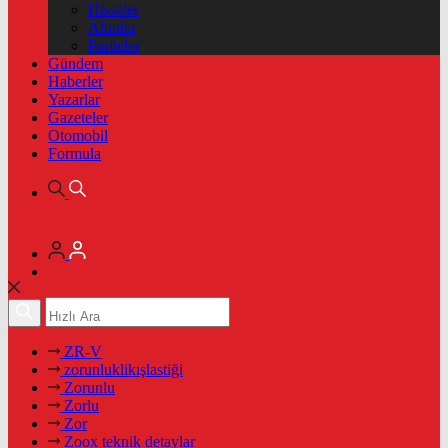
Hisseler
Altınlar
Pariteler
Gündem
Haberler
Yazarlar
Gazeteler
Otomobil
Formula
ZR-V
zorunluklikışlastiği
Zorunlu
Zorlu
Zor
Zoox teknik detaylar