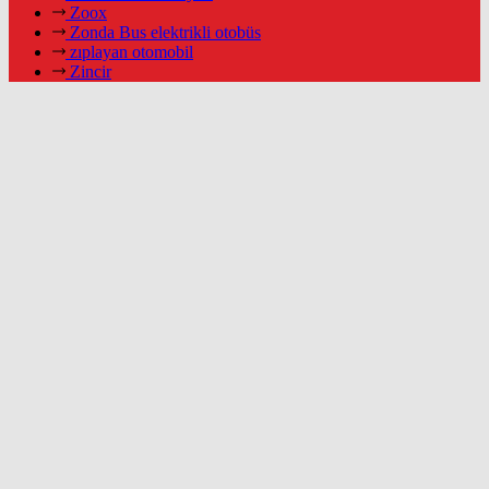
Zoox
Zonda Bus elektrikli otobüs
zıplayan otomobil
Zincir