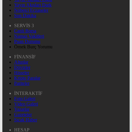
Yayın Akışları Dark
Nöbetçi Eczaneler
Son Dakika
SERVİS 3
Canlı Borsa
Namaz Vakitleri
Puan Durumu
Örnek Burç Yorumu
FİNANSİF
Altınlar
Dövizler
Hisseler
Kripto Paralar
Pariteler
İNTERAKTİF
Foto Galeri
Video Galeri
Yazarlar
Gazeteler
Sıcak Haber
HESAP