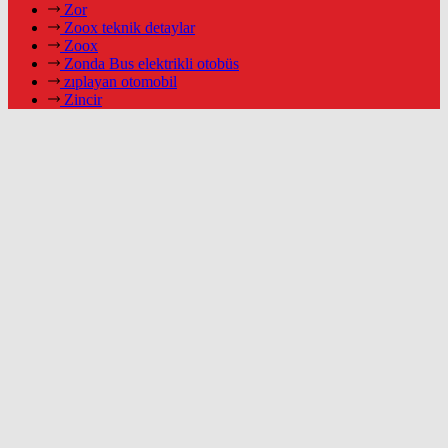
Zor
Zoox teknik detaylar
Zoox
Zonda Bus elektrikli otobüs
zıplayan otomobil
Zincir