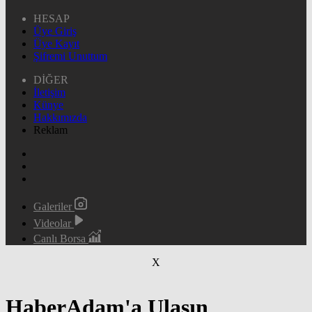
HESAP
Üye Giriş
Üye Kayıt
Şifremi Unuttum
DİĞER
İletişim
Künye
Hakkımızda
Reklam
Galeriler
Videolar
Canlı Borsa
X
HaberAdam'a Ulaşın