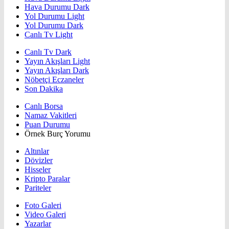
Hava Durumu Dark
Yol Durumu Light
Yol Durumu Dark
Canlı Tv Light
Canlı Tv Dark
Yayın Akışları Light
Yayın Akışları Dark
Nöbetçi Eczaneler
Son Dakika
Canlı Borsa
Namaz Vakitleri
Puan Durumu
Örnek Burç Yorumu
Altınlar
Dövizler
Hisseler
Kripto Paralar
Pariteler
Foto Galeri
Video Galeri
Yazarlar