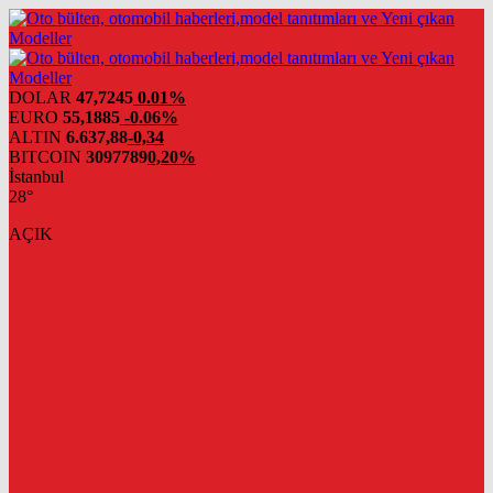
DOLAR
47,7245
0.01%
EURO
55,1885
-0.06%
ALTIN
6.637,88
-0,34
BITCOIN
3097789
0,20%
İstanbul
28°
AÇIK