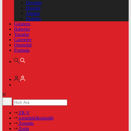
Dövizler
Hisseler
Altınlar
Pariteler
Gündem
Haberler
Yazarlar
Gazeteler
Otomobil
Formula
ZR-V
zorunluklikışlastiği
Zorunlu
Zorlu