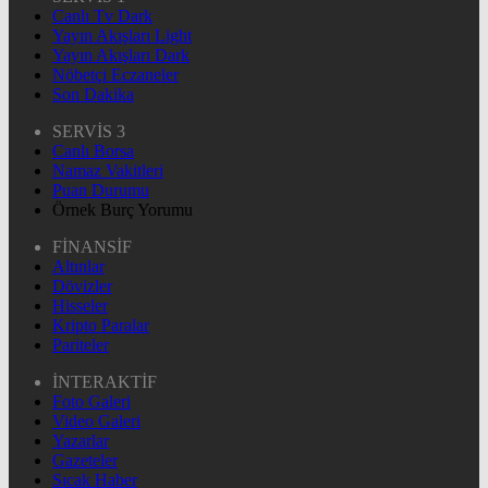
Canlı Tv Dark
Yayın Akışları Light
Yayın Akışları Dark
Nöbetçi Eczaneler
Son Dakika
SERVİS 3
Canlı Borsa
Namaz Vakitleri
Puan Durumu
Örnek Burç Yorumu
FİNANSİF
Altınlar
Dövizler
Hisseler
Kripto Paralar
Pariteler
İNTERAKTİF
Foto Galeri
Video Galeri
Yazarlar
Gazeteler
Sıcak Haber