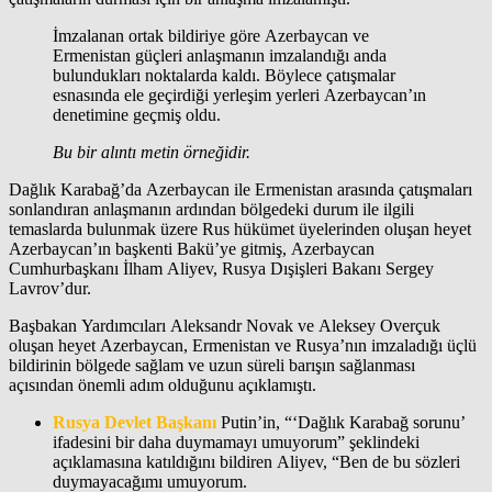
İmzalanan ortak bildiriye göre Azerbaycan ve
Ermenistan güçleri anlaşmanın imzalandığı anda
bulundukları noktalarda kaldı. Böylece çatışmalar
esnasında ele geçirdiği yerleşim yerleri Azerbaycan’ın
denetimine geçmiş oldu.
Bu bir alıntı metin örneğidir.
Dağlık Karabağ’da Azerbaycan ile Ermenistan arasında çatışmaları
sonlandıran anlaşmanın ardından bölgedeki durum ile ilgili
temaslarda bulunmak üzere Rus hükümet üyelerinden oluşan heyet
Azerbaycan’ın başkenti Bakü’ye gitmiş, Azerbaycan
Cumhurbaşkanı İlham Aliyev, Rusya Dışişleri Bakanı Sergey
Lavrov’dur.
Başbakan Yardımcıları Aleksandr Novak ve Aleksey Overçuk
oluşan heyet Azerbaycan, Ermenistan ve Rusya’nın imzaladığı üçlü
bildirinin bölgede sağlam ve uzun süreli barışın sağlanması
açısından önemli adım olduğunu açıklamıştı.
Rusya Devlet Başkanı
Putin’in, “‘Dağlık Karabağ sorunu’
ifadesini bir daha duymamayı umuyorum” şeklindeki
açıklamasına katıldığını bildiren Aliyev, “Ben de bu sözleri
duymayacağımı umuyorum.