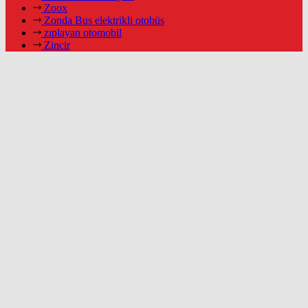
Zoox
Zonda Bus elektrikli otobüs
zıplayan otomobil
Zincir