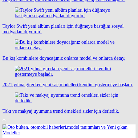
Taylor Swift yeni albüm planları için düğmeye bastığını sosyal
medyadan duyurdu!
Bu kış kombinlere doyacağınız onlarca model ve onlarca detay.
2021 yılına girerken yeni saç modelleri kendini göstermeye başladı.
Takı ve makyaj uyumuna trend örnekleri sizler için derledik.