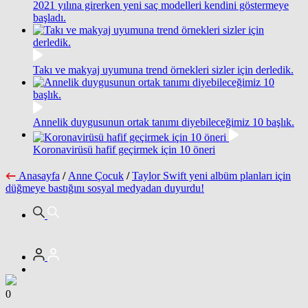
2021 yılına girerken yeni saç modelleri kendini göstermeye
başladı.
Takı ve makyaj uyumuna trend örnekleri sizler için derledik.
Annelik duygusunun ortak tanımı diyebileceğimiz 10 başlık.
Koronavirüsü hafif geçirmek için 10 öneri
Anasayfa
/
Anne Çocuk
/
Taylor Swift yeni albüm planları için
düğmeye bastığını sosyal medyadan duyurdu!
0