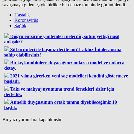
savaşmaya giden eşiyle birlikte bir cenaze töreninde görüntülendi.
Hastalık
Koronavirüs
Sağlık
Doğru emzirme yöntemleri nelerdir, sütün yettiği nasıl
anlaşılır?
Süt ürünleri ile başınız dertte mi? Laktoz İntoleransına
sahip olabilirsiniz!
Bu kış kombinlere doyacağınız onlarca model ve onlarca
detay.
2021 yılına girerken yeni saç modelleri kendini göstermeye
başladı.
Takı ve makyaj uyumuna trend örnekleri sizler için
derledik.
Annelik duygusunun ortak tanımı diyebileceğimiz 10
başlık.
Bu yazı yorumlara kapatılmıştır.