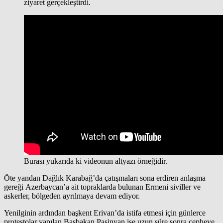
ziyaret gerçekleştirdi.
Burası yukarıda ki videonun altyazı örneğidir.
Öte yandan Dağlık Karabağ’da çatışmaları sona erdiren anlaşma
gereği Azerbaycan’a ait topraklarda bulunan Ermeni siviller ve
askerler, bölgeden ayrılmaya devam ediyor.
Yenilginin ardından başkent Erivan’da istifa etmesi için günlerce
protestolar yapılan Başbakan Paşinyan ise uzun süre sonra cepheye