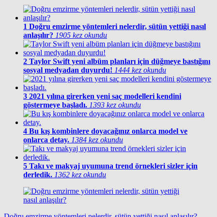
1
Doğru emzirme yöntemleri nelerdir, sütün yettiği nasıl
anlaşılır?
1905 kez okundu
2
Taylor Swift yeni albüm planları için düğmeye bastığını
sosyal medyadan duyurdu!
1444 kez okundu
3
2021 yılına girerken yeni saç modelleri kendini
göstermeye başladı.
1393 kez okundu
4
Bu kış kombinlere doyacağınız onlarca model ve
onlarca detay.
1384 kez okundu
5
Takı ve makyaj uyumuna trend örnekleri sizler için
derledik.
1362 kez okundu
Doğru emzirme yöntemleri nelerdir, sütün yettiği nasıl anlaşılır?