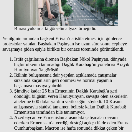
Burası yukarıda ki görselin altyazı örneğidir.
Yenilginin ardından başkent Erivan’da istifa etmesi için günlerce
protestolar yapılan Başbakan Paşinyan ise uzun süre sonra cepheye
savaşmaya giden eşiyle birlikte bir cenaze töreninde görüntülendi.
İstifa çağrılarına direnen Başbakan Nikol Paşinyan, dünyada
hiçbir ülkenin tanımadığı Dağlık Karabağ’ın yöneticisi Arayik
Harutyunyan’la görüştü.
İkilinin buluşmasına dair yapılan açıklamada çatışmalar
sırasında kaçanların geri dönmesi ve normal yaşamın
başlaması masaya yatırıldı.
Şimdiye kadar 25 bin Ermeninin Dağlık Karabağ’a geri
döndüğü bilgisini veren Harutyunyan, savaşta ölen askerlerin
ailelerine 600 dolar yardım verileceğini söyledi. 10 Kasım
anlaşmasıyla statüsü tamamen belirsiz kalan Dağlık Karabağ
Ermenistan tarafından bile tanınmıyor.
Azerbaycan ve Ermenistan arasındaki çatışmalar devam
ederken Ermenistan’a verdiği desteği açıkça ifade eden Fransa
Cumhurbaşkanı Macron ise hafta sonunda dikkat çeken bir