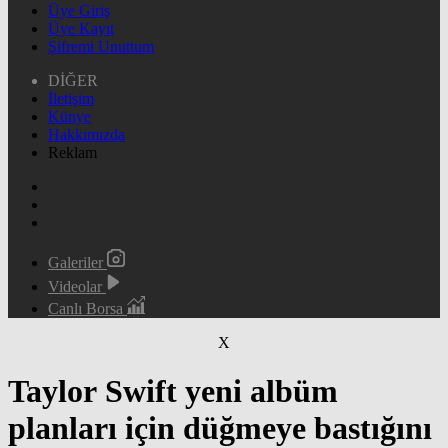
Üye Giriş
Üye Kayıt
Şifremi Unuttum
DİĞER
İletişim
Künye
Hakkımızda
Reklam
Galeriler
Videolar
Canlı Borsa
X
Taylor Swift yeni albüm
planları için düğmeye bastığını