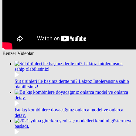
Benzer Videolar
Süt ürünleri ile başınız dertte mi? Laktoz İntoleransına sahip
olabilirsiniz!
Bu kış kombinlere doyacağınız onlarca model ve onlarca
detay.