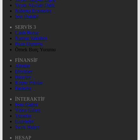
Yayın Akışları Dark
Nöbetçi Eczaneler
Son Dakika
SERVİS 3
Canlı Borsa
Namaz Vakitleri
Puan Durumu
Örnek Burç Yorumu
FİNANSİF
Altınlar
Dövizler
Hisseler
Kripto Paralar
Pariteler
İNTERAKTİF
Foto Galeri
Video Galeri
Yazarlar
Gazeteler
Sıcak Haber
HESAP