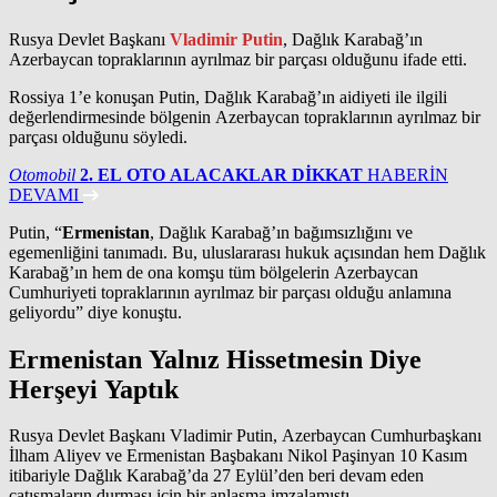
Rusya Devlet Başkanı
Vladimir Putin
, Dağlık Karabağ’ın
Azerbaycan topraklarının ayrılmaz bir parçası olduğunu ifade etti.
Rossiya 1’e konuşan Putin, Dağlık Karabağ’ın aidiyeti ile ilgili
değerlendirmesinde bölgenin Azerbaycan topraklarının ayrılmaz bir
parçası olduğunu söyledi.
Otomobil
2. EL OTO ALACAKLAR DİKKAT
HABERİN
DEVAMI
Putin, “
Ermenistan
, Dağlık Karabağ’ın bağımsızlığını ve
egemenliğini tanımadı. Bu, uluslararası hukuk açısından hem Dağlık
Karabağ’ın hem de ona komşu tüm bölgelerin Azerbaycan
Cumhuriyeti topraklarının ayrılmaz bir parçası olduğu anlamına
geliyordu” diye konuştu.
Ermenistan Yalnız Hissetmesin Diye
Herşeyi Yaptık
Rusya Devlet Başkanı Vladimir Putin, Azerbaycan Cumhurbaşkanı
İlham Aliyev ve Ermenistan Başbakanı Nikol Paşinyan 10 Kasım
itibariyle Dağlık Karabağ’da 27 Eylül’den beri devam eden
çatışmaların durması için bir anlaşma imzalamıştı.