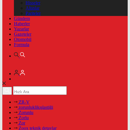
Hisseler
Altınlar
Pariteler
Gündem
Haberler
Yazarlar
Gazeteler
Otomobil
Formula
ZR-V
zorunluklikışlastiği
Zorunlu
Zorlu
Zor
Zoox teknik detaylar