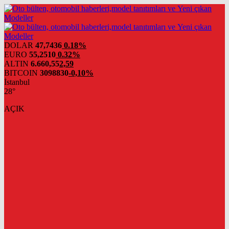
DOLAR
47,7436
0.18%
EURO
55,2510
0.32%
ALTIN
6.660,55
2,59
BITCOIN
3098830
-0,10%
İstanbul
28°
AÇIK