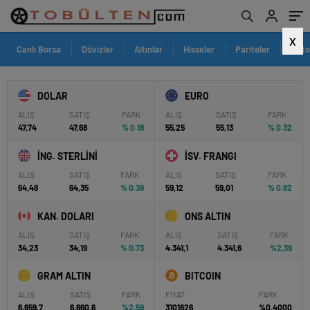
X
Canlı Borsa
Dövizler
Altınlar
Hisseler
Pariteler
Krit
DOLAR
EURO
ALIŞ
SATIŞ
FARK
ALIŞ
SATIŞ
FARK
47,74
47,68
% 0.18
55,25
55,13
% 0.32
İNG. STERLİNİ
İSV. FRANGI
ALIŞ
SATIŞ
FARK
ALIŞ
SATIŞ
FARK
64,48
64,35
% 0.38
59,12
59,01
% 0.82
KAN. DOLARI
ONS ALTIN
ALIŞ
SATIŞ
FARK
ALIŞ
SATIŞ
FARK
34,23
34,19
% 0.73
4.341,1
4.341,6
%2,39
GRAM ALTIN
BITCOIN
ALIŞ
SATIŞ
FARK
FİYAT
FARK
6.659,7
6.660,6
%2,59
3101626
%0,4000