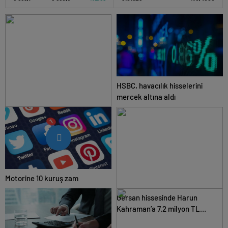
HSBC, havacılık hisselerini
mercek altına aldı
Yabancı ilgisini üzerine çeken
yerli hisseler
Motorine 10 kuruş zam
Gersan hissesinde Harun
Kahraman’a 7.2 milyon TL
para cezası