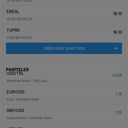
12.159.626.735,62
EREGL
18:10
12.106.785.683,20
TUPRS
18:10
11.831.364.007,00
DİĞER HİSSE SENETLERİ
PARİTELER
USD/TRL
47,68
Amerikan Doları / Türk Lirası
EUR/USD
1,16
Euro / Amerikan Doları
GBP/USD
1,35
İngiliz Sterlini / Amerikan Doları