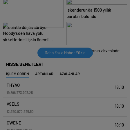
İskenderun’da 1500 yıllık
paralar bulundu
Bitcoin’de düşüş sürüyor
Moody’s’den hava yolu
şirketlerine ilişkin önemli
açıklama
Petrol 12 haftanın zirvesinde
Daha Fazla Haber Yükle
HİSSE SENETLERİ
İŞLEM GÖREN
ARTANLAR
AZALANLAR
THYAO
18:10
19.898.773.703,25
ASELS
18:10
12.380.970.235,50
CWENE
18:10