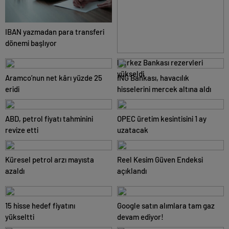
IBAN yazmadan para transferi
dönemi başlıyor
Merkez Bankası rezervleri
yükseldi
Aramco’nun net kârı yüzde 25
ING Bankası, havacılık
eridi
hisselerini mercek altına aldı
ABD, petrol fiyatı tahminini
OPEC üretim kesintisini 1 ay
revize etti
uzatacak
Küresel petrol arzı mayısta
Reel Kesim Güven Endeksi
azaldı
açıklandı
15 hisse hedef fiyatını
Google satın alımlara tam gaz
yükseltti
devam ediyor!