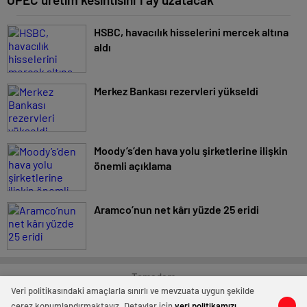
HSBC, havacılık hisselerini mercek altına
aldı
Merkez Bankası rezervleri yükseldi
Moody’s’den hava yolu şirketlerine ilişkin
önemli açıklama
Aramco’nun net kârı yüzde 25 eridi
Temadam
Veri politikasındaki amaçlarla sınırlı ve mevzuata uygun şekilde
çerez konumlandırmaktayız. Detaylar için
veri politikamızı