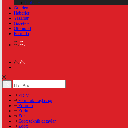
Pariteler
Gündem
Haberler
Yazarlar
Gazeteler
Otomobil
Formula
ZR-V
zorunluklikışlastiği
Zorunlu
Zorlu
Zor
Zoox teknik detaylar
Zoox