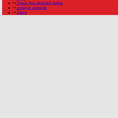
Zonda Bus elektrikli otobüs
zıplayan otomobil
Zincir