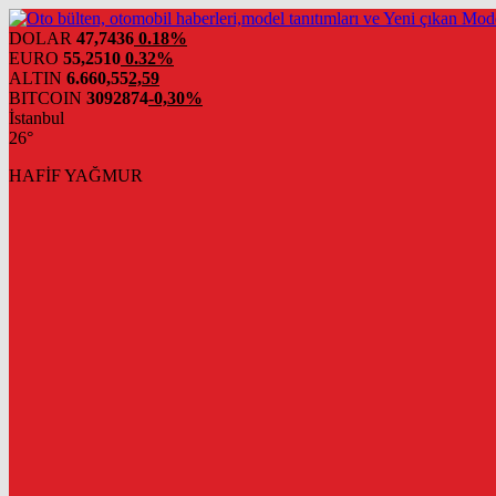
DOLAR
47,7436
0.18%
EURO
55,2510
0.32%
ALTIN
6.660,55
2,59
BITCOIN
3092874
-0,30%
İstanbul
26°
HAFİF YAĞMUR