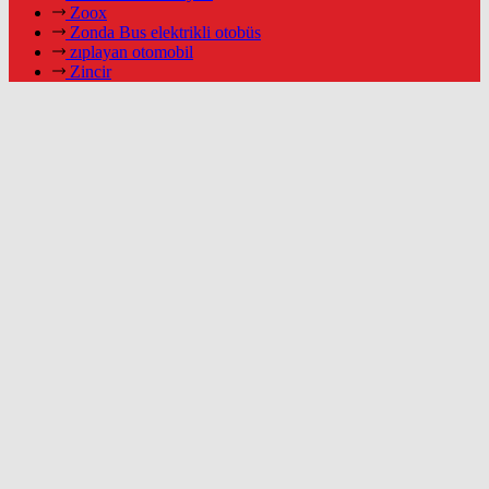
Zoox
Zonda Bus elektrikli otobüs
zıplayan otomobil
Zincir