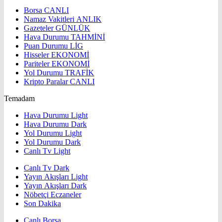
Borsa
CANLI
Namaz Vakitleri
ANLIK
Gazeteler
GÜNLÜK
Hava Durumu
TAHMİNİ
Puan Durumu
LİG
Hisseler
EKONOMİ
Pariteler
EKONOMİ
Yol Durumu
TRAFİK
Kripto Paralar
CANLI
Temadam
Hava Durumu Light
Hava Durumu Dark
Yol Durumu Light
Yol Durumu Dark
Canlı Tv Light
Canlı Tv Dark
Yayın Akışları Light
Yayın Akışları Dark
Nöbetçi Eczaneler
Son Dakika
Canlı Borsa