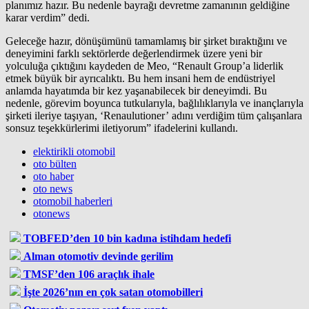
planımız hazır. Bu nedenle bayrağı devretme zamanının geldiğine
karar verdim” dedi.
Geleceğe hazır, dönüşümünü tamamlamış bir şirket bıraktığını ve
deneyimini farklı sektörlerde değerlendirmek üzere yeni bir
yolculuğa çıktığını kaydeden de Meo, “Renault Group’a liderlik
etmek büyük bir ayrıcalıktı. Bu hem insani hem de endüstriyel
anlamda hayatımda bir kez yaşanabilecek bir deneyimdi. Bu
nedenle, görevim boyunca tutkularıyla, bağlılıklarıyla ve inançlarıyla
şirketi ileriye taşıyan, ‘Renaulutioner’ adını verdiğim tüm çalışanlara
sonsuz teşekkürlerimi iletiyorum” ifadelerini kullandı.
elektirikli otomobil
oto bülten
oto haber
oto news
otomobil haberleri
otonews
TOBFED’den 10 bin kadına istihdam hedefi
Alman otomotiv devinde gerilim
TMSF’den 106 araçlık ihale
İşte 2026’nın en çok satan otomobilleri