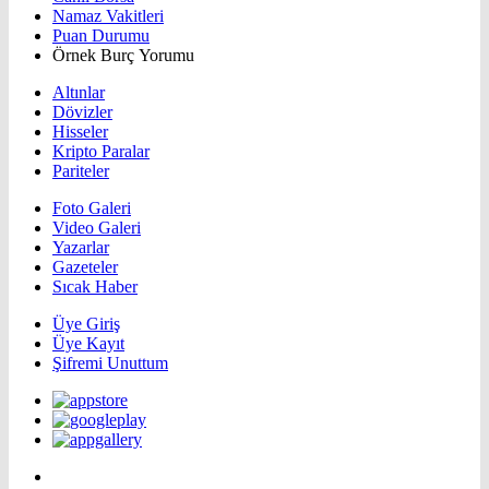
Namaz Vakitleri
Puan Durumu
Örnek Burç Yorumu
Altınlar
Dövizler
Hisseler
Kripto Paralar
Pariteler
Foto Galeri
Video Galeri
Yazarlar
Gazeteler
Sıcak Haber
Üye Giriş
Üye Kayıt
Şifremi Unuttum