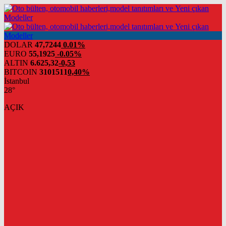
DOLAR
47,7244
0.01%
EURO
55,1925
-0.05%
ALTIN
6.625,32
-0,53
BITCOIN
3101511
0,40%
İstanbul
28°
AÇIK