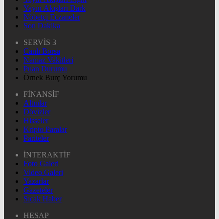
Yayın Akışları Dark
Nöbetçi Eczaneler
Son Dakika
SERVİS 3
Canlı Borsa
Namaz Vakitleri
Puan Durumu
Örnek Burç Yorumu
FİNANSİF
Altınlar
Dövizler
Hisseler
Kripto Paralar
Pariteler
İNTERAKTİF
Foto Galeri
Video Galeri
Yazarlar
Gazeteler
Sıcak Haber
HESAP