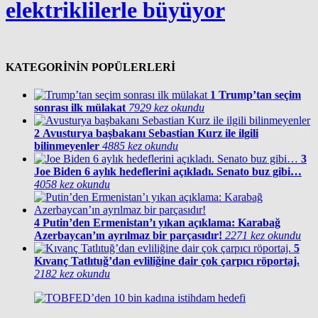
elektriklilerle büyüyor
KATEGORİNİN POPÜLERLERİ
1
Trump’tan seçim
sonrası ilk mülakat
7929 kez okundu
2
Avusturya başbakanı Sebastian Kurz ile ilgili
bilinmeyenler
4885 kez okundu
3
Joe Biden 6 aylık hedeflerini açıkladı. Senato buz gibi…
4058 kez okundu
4
Putin’den Ermenistan’ı yıkan açıklama: Karabağ
Azerbaycan’ın ayrılmaz bir parçasıdır!
2271 kez okundu
5
Kıvanç Tatlıtuğ’dan evliliğine dair çok çarpıcı röportaj.
2182 kez okundu