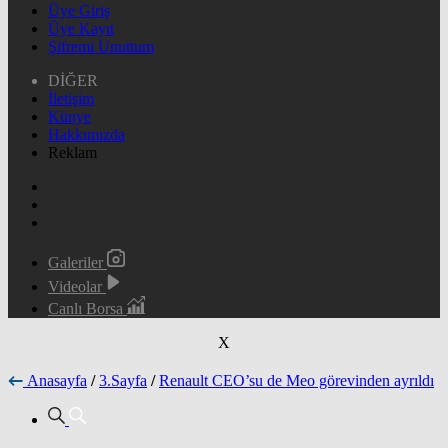
Üye Giriş
Üye Kayıt
Şifremi Unuttum
DİĞER
İletişim
Künye
Hakkımızda
Reklam
Galeriler
Videolar
Canlı Borsa
X
Anasayfa
/
3.Sayfa
/
Renault CEO’su de Meo görevinden ayrıldı