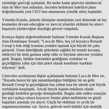
yürürlüğe gireceği açıklandı. Bu tarihe kadar görevini sürdürecek
olan de Meo’nun ardından, önceden belirlenen halefiyet planı
doğrultusunda yeni CEO’nun atanmasına yönelik süreç başlatıldı.
Yönetim Kurulu, şirketin dönüşüm stratejisinin yeni dönemde de hız
kesmeden devam edeceğine ve mevcut yönetim ekibinin bu süreci
başarıyla yürüteceğine duyduğu güveni vurguladı.
Konuya ilişkin değerlendirmede bulunan Yönetim Kurulu Başkanı
Jean-Dominique Senard, “Luca de Meo, beş yıl boyunca Renault
Group’u hak ettiği konuma yeniden taşımak için büyük bir çaba
gösterdi. Onun liderliğinde şirketimiz sağlıklı bir temele kavuştu,
etkileyici bir ürün gamına sahip oldu ve büyüme sürecine yeniden
girdi. Bugün, birlikte üstesinden geldiğimiz zorluklar ve
geçirdiğimiz yıllar için tüm şirket olarak kendisine teşekkür
ediyoruz” dedi.
Görevden ayrılmasına ilişkin açıklamada bulunan Luca de Meo ise,
“Hayatta bazen bir işin tamamlandığını bildiğiniz bir an gelir.
Renault Group’ta geçirdiğimiz beş yıldan kısa bir sürede çok büyük
zorluklarla karşılaştık. Ancak birçok kişinin imkânsız olarak
gördüğü hedefleri gerçeğe dönüştürdük. Bugün elde edilen sonuçlar
her şeyi açıkça ortaya koyuyor; bunlar şirket tarihimizin en güçlü
başarıları arasında yer alıyor. Güçlü bir ekibimiz ve çevik bir
organizasyonumuz var. Ayrıca, gelecek nesil ürünler için stratejik