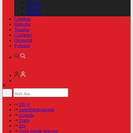
Hisseler
Altınlar
Pariteler
Gündem
Haberler
Yazarlar
Gazeteler
Otomobil
Formula
ZR-V
zorunluklikışlastiği
Zorunlu
Zorlu
Zor
Zoox teknik detaylar