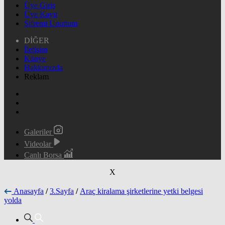
Üye Giriş
Üye Kayıt
Şifremi Unuttum
DİĞER
İletişim
Künye
Hakkımızda
Reklam
Galeriler
Videolar
Canlı Borsa
X
Anasayfa
/
3.Sayfa
/
Araç kiralama şirketlerine yetki belgesi
yolda