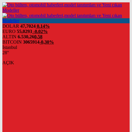
DOLAR
47,7024
0.14%
EURO
55,0293
-0.02%
ALTIN
6.530,26
0,58
BITCOIN
3065914
-0,30%
İstanbul
28°
AÇIK