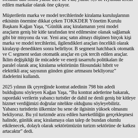
edilen markalar olarak öne çıkıyor.
Müşterilerin marka ve model tercihlerinde kiralama kuruluşlarının
etkisinin önemine dikkat çeken TOKKDER Yönetim Kurulu
Başkanı Kağan Yaşa, “Günlük araç kiralamanın yeni model
araçların geniş bir kitle tarafından test edilmesine olanak sağlamak
gibi bir misyonu da var. Yeni araç satın almayı düşünen birçok kişi
marka ve model tercihlerini, ilgilendikleri araçları öncelikli olarak
kiralayıp denedikten sonra belirliyor. B segment hatchback otomatik
ve C segment sedan otomatik araçlar en çok tercih edilen araçlar.
İklim değişikliği ile mücadele ve enerji tasarrufu politikaları ile
paralel olarak araç kiralama sektörünün filosundaki hibrit ve
elektrikli araç sayısının günden güne artmasını bekliyoruz”
ifadelerini kullandı.
2025 yılının ilk çeyreğinde kontrat adedinin 798 bin adedi
bulduğunu söyleyen Kağan Yaşa, “Bu kontrat adetlerine bakarak,
rapordaki verilerin yabancı turistler de dahil ne denli geniş bir kitleye
hizmet verdiğimizi doğrular nitelikte olduğunu söyleyebiliriz.
Yabancı turistlerin ülkemize bu sene de ilgisinin yüksek olmasını
bekliyoruz. Bu yıl turizmde arzu edilen hareketliliğin gerçekleşmesi
halinde, günlük araç kiralamaya olan talep de bundan olumlu
etkilenecek, dolaylı olarak sektörümüzün turizm sektörüne de katkısı
artacaktır” dedi.