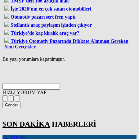
TMSF’den 106 araçlık ihale
İşte 2026’nın en çok satan otomobilleri
Otomotiv pazarı sert fren yaptı
Stellantis araç paylaşım işinden çıkıyor
Türkiye’de kaç kiralık araç var?
Türkiye Otomotiv Pazarında Dikkate Alınması Gereken
Yeni Gerçekler
Bu yazı yorumlara kapatılmıştır.
HIZLI YORUM YAP
Gönder
SON DAKİKA
HABERLERİ
GÜNDEM