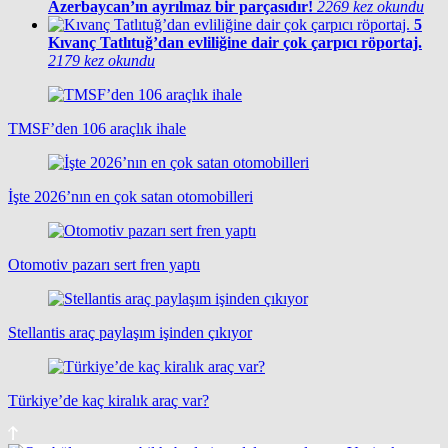
Azerbaycan’ın ayrılmaz bir parçasıdır!
2269 kez okundu
5
Kıvanç Tatlıtuğ’dan evliliğine dair çok çarpıcı röportaj.
2179 kez okundu
TMSF’den 106 araçlık ihale
İşte 2026’nın en çok satan otomobilleri
Otomotiv pazarı sert fren yaptı
Stellantis araç paylaşım işinden çıkıyor
Türkiye’de kaç kiralık araç var?