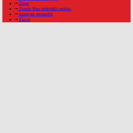
Zoox
Zonda Bus elektrikli otobüs
zıplayan otomobil
Zincir