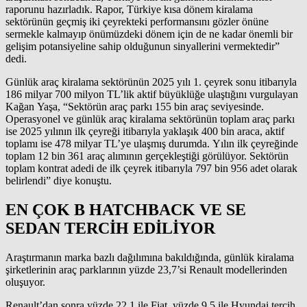
raporunu hazırladık. Rapor, Türkiye kısa dönem kiralama
sektörünün geçmiş iki çeyrekteki performansını gözler önüne
sermekle kalmayıp önümüzdeki dönem için de ne kadar önemli bir
gelişim potansiyeline sahip olduğunun sinyallerini vermektedir”
dedi.
Günlük araç kiralama sektörünün 2025 yılı 1. çeyrek sonu itibarıyla
186 milyar 700 milyon TL’lik aktif büyüklüğe ulaştığını vurgulayan
Kağan Yaşa, “Sektörün araç parkı 155 bin araç seviyesinde.
Operasyonel ve günlük araç kiralama sektörünün toplam araç parkı
ise 2025 yılının ilk çeyreği itibarıyla yaklaşık 400 bin araca, aktif
toplamı ise 478 milyar TL’ye ulaşmış durumda. Yılın ilk çeyreğinde
toplam 12 bin 361 araç alımının gerçekleştiği görülüyor. Sektörün
toplam kontrat adedi de ilk çeyrek itibarıyla 797 bin 956 adet olarak
belirlendi” diye konuştu.
EN ÇOK B HATCHBACK VE SE
SEDAN TERCİH EDİLİYOR
Araştırmanın marka bazlı dağılımına bakıldığında, günlük kiralama
şirketlerinin araç parklarının yüzde 23,7’si Renault modellerinden
oluşuyor.
Renault’dan sonra yüzde 22.1 ile Fiat, yüzde 9,5 ile Hyundai tercih