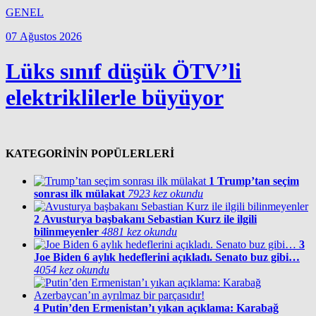
GENEL
07 Ağustos 2026
Lüks sınıf düşük ÖTV’li
elektriklilerle büyüyor
KATEGORİNİN POPÜLERLERİ
1
Trump’tan seçim
sonrası ilk mülakat
7923 kez okundu
2
Avusturya başbakanı Sebastian Kurz ile ilgili
bilinmeyenler
4881 kez okundu
3
Joe Biden 6 aylık hedeflerini açıkladı. Senato buz gibi…
4054 kez okundu
4
Putin’den Ermenistan’ı yıkan açıklama: Karabağ