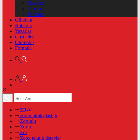
Hisseler
Altınlar
Pariteler
Gündem
Haberler
Yazarlar
Gazeteler
Otomobil
Formula
ZR-V
zorunluklikışlastiği
Zorunlu
Zorlu
Zor
Zoox teknik detaylar