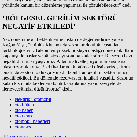
yönünde kanuni bir düzenleme yapılması ile çözülebilecektir” dedi.
‘BÖLGESEL GERİLİM SEKTÖRÜ
NEGATİF ETKİLEDİ’
Yaz dönemine ait beklentilerine ilişkin de değerlendirme yapan
Kağan Yaşa, “Günlük kiralamada sezonlar doluluk açısından
farklılık gösterir. Talebin en yüksek noktaya ulaştığı dönem okulların
kapanışı ile başlar ve ağustos ayı sonuna kadar sürer. Bu sezon bazı
negatif durumlar yaşıyoruz. Artan maliyetler, uygun finansmana
ulaşım zorlukları ve 2. el fiyatlarındaki göreceli düşük artış yatırım
tarafında sektörü oldukça zorladı. İsrail-İran gerilimi sektörümüzü
negatif etkiledi. Bu dönemde rezervasyon iptalleri yaşadık. Sezonun
kalan kısmında beklenen doluluk oranlarına yakın seviyelerde
ilerleyeceğimizi düşünüyoruz” dedi.
elektirikli otomobil
oto bülten
oto haber
oto news
otomobil haberleri
otonews