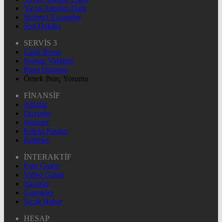
Yayın Akışları Dark
Nöbetçi Eczaneler
Son Dakika
SERVİS 3
Canlı Borsa
Namaz Vakitleri
Puan Durumu
Örnek Burç Yorumu
FİNANSİF
Altınlar
Dövizler
Hisseler
Kripto Paralar
Pariteler
İNTERAKTİF
Foto Galeri
Video Galeri
Yazarlar
Gazeteler
Sıcak Haber
HESAP