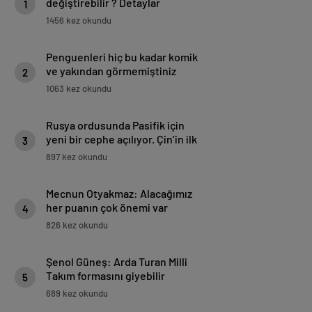
değiştirebilir ? Detaylar
1
burada…
1456 kez okundu
Penguenleri hiç bu kadar komik
ve yakından görmemiştiniz
2
1063 kez okundu
Rusya ordusunda Pasifik için
yeni bir cephe açılıyor. Çin’in ilk
3
tepkisi!
897 kez okundu
Mecnun Otyakmaz: Alacağımız
her puanın çok önemi var
4
826 kez okundu
Şenol Güneş: Arda Turan Milli
Takım formasını giyebilir
5
689 kez okundu