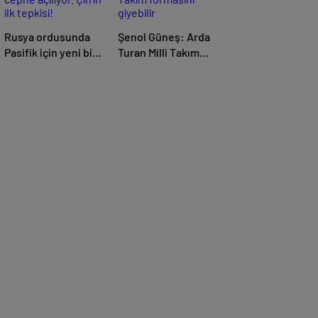
Rusya ordusunda
Şenol Güneş: Arda
Pasifik için yeni bir
Turan Milli Takım
cephe açılıyor.
formasını giyebilir
Çin’in ilk tepkisi!