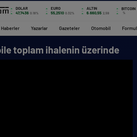
DOLAR
EURO
ALTIN
BITCOIN
47,7436
55,2510
6.660,55
%
0.18%
0.32%
2,59
Haberler
Yazarlar
Gazeteler
Otomobil
Formul
bile toplam ihalenin üzerinde