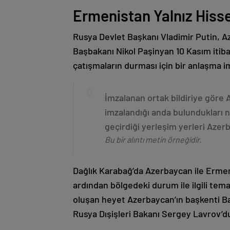
Ermenistan Yalnız Hiss
Rusya Devlet Başkanı Vladimir Putin, 
Başbakanı Nikol Paşinyan 10 Kasım itib
çatışmaların durması için bir anlaşma i
İmzalanan ortak bildiriye göre
imzalandığı anda bulundukları n
geçirdiği yerleşim yerleri Aze
Bu bir alıntı metin örneğidir.
Dağlık Karabağ’da Azerbaycan ile Erme
ardından bölgedeki durum ile ilgili t
oluşan heyet Azerbaycan’ın başkenti B
Rusya Dışişleri Bakanı Sergey Lavrov’d