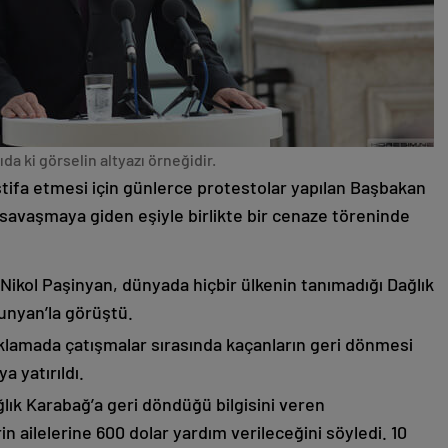
da ki görselin altyazı örneğidir.
stifa etmesi için günlerce protestolar yapılan Başbakan
avaşmaya giden eşiyle birlikte bir cenaze töreninde
 Nikol Paşinyan, dünyada hiçbir ülkenin tanımadığı Dağlık
unyan’la görüştü.
çıklamada çatışmalar sırasında kaçanların geri dönmesi
 yatırıldı.
lık Karabağ’a geri döndüğü bilgisini veren
n ailelerine 600 dolar yardım verileceğini söyledi. 10