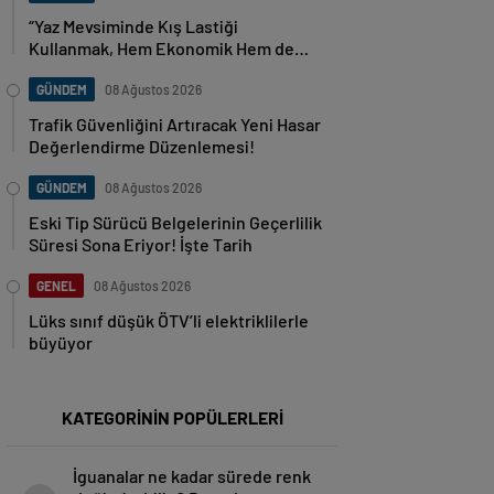
“Yaz Mevsiminde Kış Lastiği
Kullanmak, Hem Ekonomik Hem de
Güvenlik Açısından Tehlikeli!”
GÜNDEM
08 Ağustos 2026
Trafik Güvenliğini Artıracak Yeni Hasar
Değerlendirme Düzenlemesi!
GÜNDEM
08 Ağustos 2026
Eski Tip Sürücü Belgelerinin Geçerlilik
Süresi Sona Eriyor! İşte Tarih
GENEL
08 Ağustos 2026
Lüks sınıf düşük ÖTV’li elektriklilerle
büyüyor
KATEGORİNİN POPÜLERLERİ
İguanalar ne kadar sürede renk