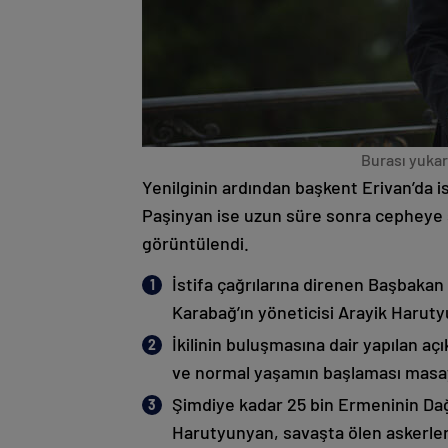
Burası yukarı
Yenilginin ardından başkent Erivan’da i
Paşinyan ise uzun süre sonra cepheye s
görüntülendi.
İstifa çağrılarına direnen Başbakan
Karabağ’ın yöneticisi Arayik Haruty
İkilinin buluşmasına dair yapılan a
ve normal yaşamın başlaması masaya
Şimdiye kadar 25 bin Ermeninin Dağ
Harutyunyan, savaşta ölen askerleri