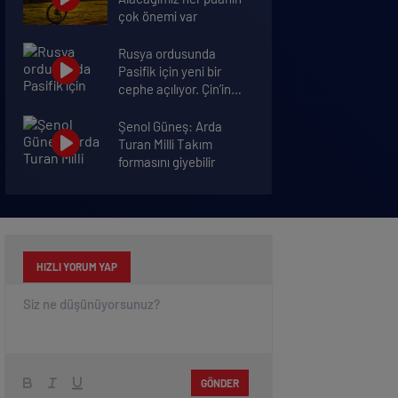
çok önemi var
Rusya ordusunda
Pasifik için yeni bir
cephe açılıyor. Çin’in
ilk tepkisi!
Şenol Güneş: Arda
Turan Milli Takım
formasını giyebilir
İkinci dalganın
yaşandığı Bursa’da
ölüm rakamları arttı
HIZLI YORUM YAP
GÖNDER