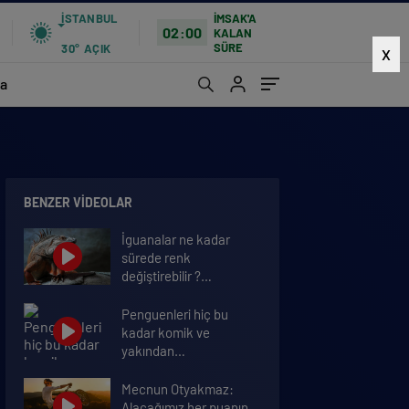
İSTANBUL
İMSAK'A
02:00
KALAN
SÜRE
30°
AÇIK
X
a
BENZER VIDEOLAR
İguanalar ne kadar
sürede renk
değiştirebilir ?
Detaylar burada…
Penguenleri hiç bu
kadar komik ve
yakından
görmemiştiniz
Mecnun Otyakmaz:
Alacağımız her puanın