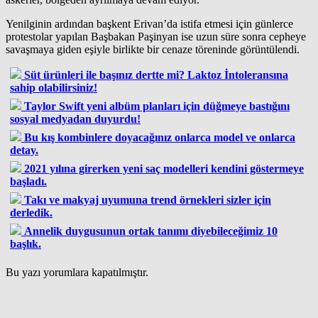
Yenilginin ardından başkent Erivan’da istifa etmesi için günlerce
protestolar yapılan Başbakan Paşinyan ise uzun süre sonra cepheye
savaşmaya giden eşiyle birlikte bir cenaze töreninde görüntülendi.
Süt ürünleri ile başınız dertte mi? Laktoz İntoleransına
sahip olabilirsiniz!
Taylor Swift yeni albüm planları için düğmeye bastığını
sosyal medyadan duyurdu!
Bu kış kombinlere doyacağınız onlarca model ve onlarca
detay.
2021 yılına girerken yeni saç modelleri kendini göstermeye
başladı.
Takı ve makyaj uyumuna trend örnekleri sizler için
derledik.
Annelik duygusunun ortak tanımı diyebileceğimiz 10
başlık.
Bu yazı yorumlara kapatılmıştır.