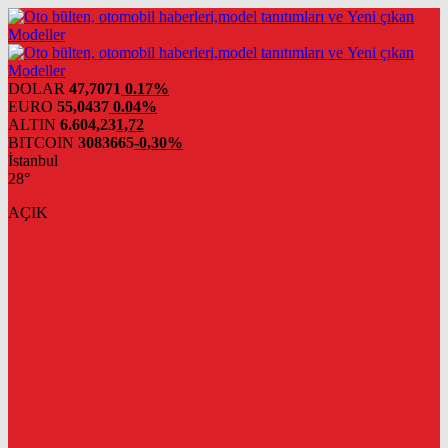
DOLAR
47,7071
0.17%
EURO
55,0437
0.04%
ALTIN
6.604,23
1,72
BITCOIN
3083665
-0,30%
İstanbul
28°
AÇIK