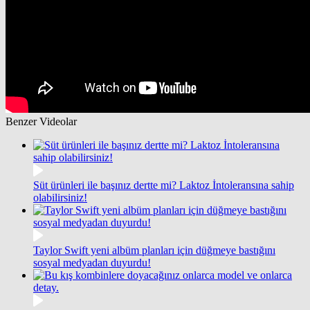
Benzer Videolar
Süt ürünleri ile başınız dertte mi? Laktoz İntoleransına sahip
olabilirsiniz!
Taylor Swift yeni albüm planları için düğmeye bastığını
sosyal medyadan duyurdu!