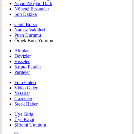
Yayın Akışları Dark
Nöbetçi Eczaneler
Son Dakika
Canlı Borsa
Namaz Vakitleri
Puan Durumu
Örnek Burç Yorumu
Altınlar
Dövizler
Hisseler
Kripto Paralar
Pariteler
Foto Galeri
Video Galeri
Yazarlar
Gazeteler
Sıcak Haber
Üye Giriş
Üye Kayıt
Şifremi Unuttum