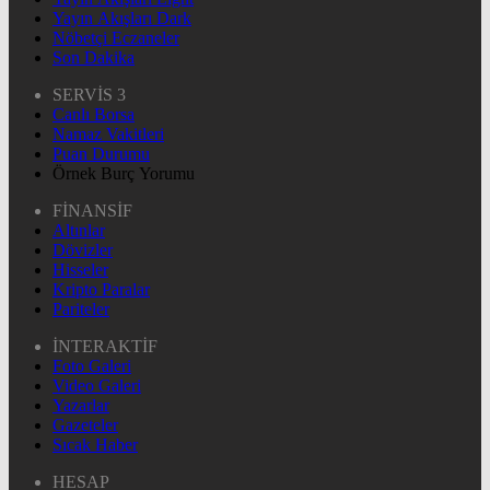
Yayın Akışları Dark
Nöbetçi Eczaneler
Son Dakika
SERVİS 3
Canlı Borsa
Namaz Vakitleri
Puan Durumu
Örnek Burç Yorumu
FİNANSİF
Altınlar
Dövizler
Hisseler
Kripto Paralar
Pariteler
İNTERAKTİF
Foto Galeri
Video Galeri
Yazarlar
Gazeteler
Sıcak Haber
HESAP