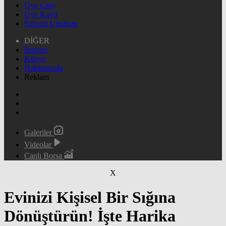
Üye Giriş
Üye Kayıt
Şifremi Unuttum
DİĞER
İletişim
Künye
Hakkımızda
Reklam
Galeriler
Videolar
Canlı Borsa
X
Evinizi Kişisel Bir Sığına
Dönüştürün! İşte Harika