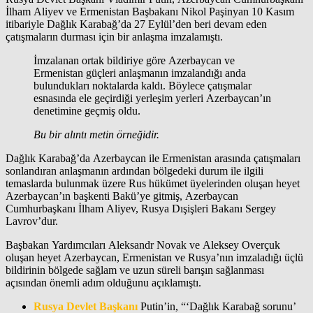
İlham Aliyev ve Ermenistan Başbakanı Nikol Paşinyan 10 Kasım
itibariyle Dağlık Karabağ’da 27 Eylül’den beri devam eden
çatışmaların durması için bir anlaşma imzalamıştı.
İmzalanan ortak bildiriye göre Azerbaycan ve
Ermenistan güçleri anlaşmanın imzalandığı anda
bulundukları noktalarda kaldı. Böylece çatışmalar
esnasında ele geçirdiği yerleşim yerleri Azerbaycan’ın
denetimine geçmiş oldu.
Bu bir alıntı metin örneğidir.
Dağlık Karabağ’da Azerbaycan ile Ermenistan arasında çatışmaları
sonlandıran anlaşmanın ardından bölgedeki durum ile ilgili
temaslarda bulunmak üzere Rus hükümet üyelerinden oluşan heyet
Azerbaycan’ın başkenti Bakü’ye gitmiş, Azerbaycan
Cumhurbaşkanı İlham Aliyev, Rusya Dışişleri Bakanı Sergey
Lavrov’dur.
Başbakan Yardımcıları Aleksandr Novak ve Aleksey Overçuk
oluşan heyet Azerbaycan, Ermenistan ve Rusya’nın imzaladığı üçlü
bildirinin bölgede sağlam ve uzun süreli barışın sağlanması
açısından önemli adım olduğunu açıklamıştı.
Rusya Devlet Başkanı
Putin’in, “‘Dağlık Karabağ sorunu’