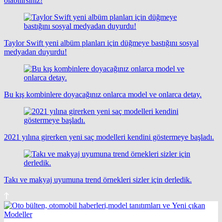
olabilirsiniz!
Taylor Swift yeni albüm planları için düğmeye bastığını sosyal
medyadan duyurdu!
Bu kış kombinlere doyacağınız onlarca model ve onlarca detay.
2021 yılına girerken yeni saç modelleri kendini göstermeye başladı.
Takı ve makyaj uyumuna trend örnekleri sizler için derledik.