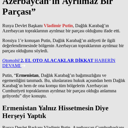
Azerbaycan’ın Ayrılmaz Bir
Parçası”
Rusya Devlet Başkanı
Vladimir Putin
, Dağlık Karabağ’ın
Azerbaycan topraklarının ayrılmaz bir parçası olduğunu ifade etti.
Rossiya 1’e konuşan Putin, Dağlık Karabağ’ın aidiyeti ile ilgili
değerlendirmesinde bölgenin Azerbaycan topraklarının ayrılmaz bir
parçası olduğunu söyledi.
Otomobil
2. EL OTO ALACAKLAR DİKKAT
HABERİN
DEVAMI
Putin, “
Ermenistan
, Dağlık Karabağ’ın bağımsızlığını ve
egemenliğini tanımadı. Bu, uluslararası hukuk açısından hem Dağlık
Karabağ’ın hem de ona komşu tüm bölgelerin Azerbaycan
Cumhuriyeti topraklarının ayrılmaz bir parçası olduğu anlamına
geliyordu” diye konuştu.
Ermenistan Yalnız Hissetmesin Diye
Herşeyi Yaptık
Rusya Devlet Başkanı Vladimir Putin, Azerbaycan Cumhurbaşkanı