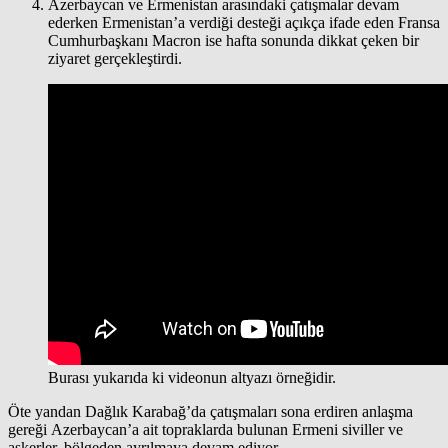
Azerbaycan ve Ermenistan arasındaki çatışmalar devam
ederken Ermenistan’a verdiği desteği açıkça ifade eden Fransa
Cumhurbaşkanı Macron ise hafta sonunda dikkat çeken bir
ziyaret gerçekleştirdi.
Burası yukarıda ki videonun altyazı örneğidir.
Öte yandan Dağlık Karabağ’da çatışmaları sona erdiren anlaşma
gereği Azerbaycan’a ait topraklarda bulunan Ermeni siviller ve
askerler, bölgeden ayrılmaya devam ediyor.