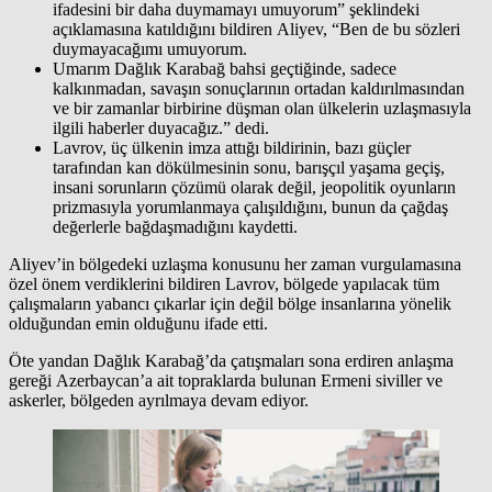
ifadesini bir daha duymamayı umuyorum” şeklindeki
açıklamasına katıldığını bildiren Aliyev, “Ben de bu sözleri
duymayacağımı umuyorum.
Umarım Dağlık Karabağ bahsi geçtiğinde, sadece
kalkınmadan, savaşın sonuçlarının ortadan kaldırılmasından
ve bir zamanlar birbirine düşman olan ülkelerin uzlaşmasıyla
ilgili haberler duyacağız.” dedi.
Lavrov, üç ülkenin imza attığı bildirinin, bazı güçler
tarafından kan dökülmesinin sonu, barışçıl yaşama geçiş,
insani sorunların çözümü olarak değil, jeopolitik oyunların
prizmasıyla yorumlanmaya çalışıldığını, bunun da çağdaş
değerlerle bağdaşmadığını kaydetti.
Aliyev’in bölgedeki uzlaşma konusunu her zaman vurgulamasına
özel önem verdiklerini bildiren Lavrov, bölgede yapılacak tüm
çalışmaların yabancı çıkarlar için değil bölge insanlarına yönelik
olduğundan emin olduğunu ifade etti.
Öte yandan Dağlık Karabağ’da çatışmaları sona erdiren anlaşma
gereği Azerbaycan’a ait topraklarda bulunan Ermeni siviller ve
askerler, bölgeden ayrılmaya devam ediyor.