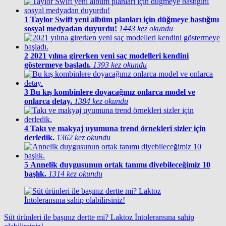
1
Taylor Swift yeni albüm planları için düğmeye bastığını
sosyal medyadan duyurdu!
1443 kez okundu
2
2021 yılına girerken yeni saç modelleri kendini
göstermeye başladı.
1393 kez okundu
3
Bu kış kombinlere doyacağınız onlarca model ve
onlarca detay.
1384 kez okundu
4
Takı ve makyaj uyumuna trend örnekleri sizler için
derledik.
1362 kez okundu
5
Annelik duygusunun ortak tanımı diyebileceğimiz 10
başlık.
1314 kez okundu
Süt ürünleri ile başınız dertte mi? Laktoz İntoleransına sahip