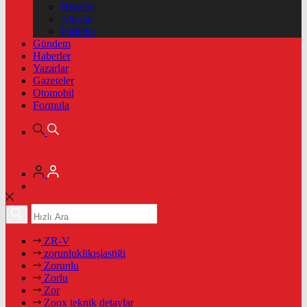
Hisseler
Altınlar
Pariteler
Gündem
Haberler
Yazarlar
Gazeteler
Otomobil
Formula
ZR-V
zorunluklikışlastiği
Zorunlu
Zorlu
Zor
Zoox teknik detaylar