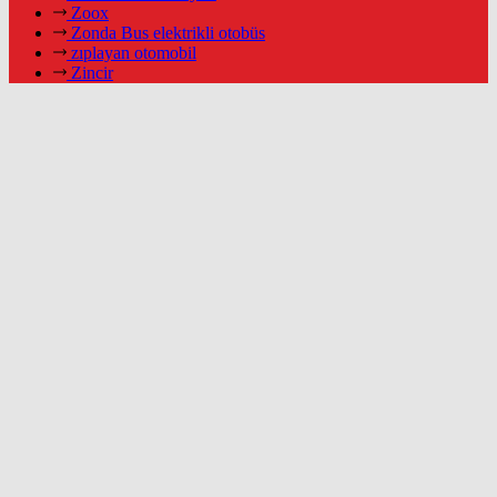
Zoox
Zonda Bus elektrikli otobüs
zıplayan otomobil
Zincir