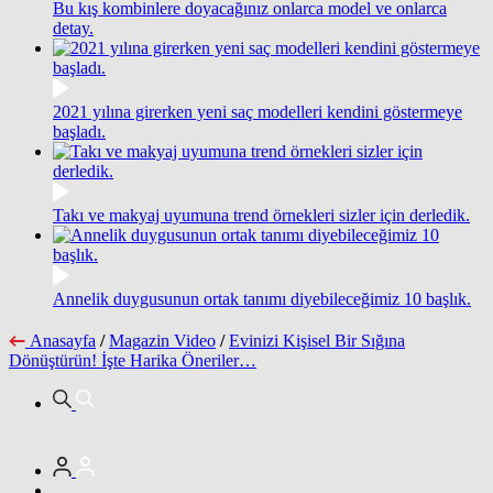
Bu kış kombinlere doyacağınız onlarca model ve onlarca
detay.
2021 yılına girerken yeni saç modelleri kendini göstermeye
başladı.
Takı ve makyaj uyumuna trend örnekleri sizler için derledik.
Annelik duygusunun ortak tanımı diyebileceğimiz 10 başlık.
Anasayfa
/
Magazin Video
/
Evinizi Kişisel Bir Sığına
Dönüştürün! İşte Harika Öneriler…