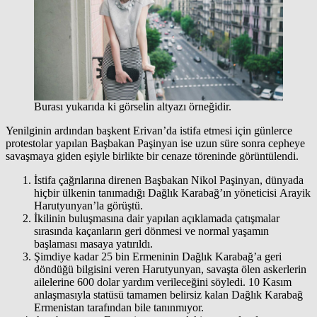
Burası yukarıda ki görselin altyazı örneğidir.
Yenilginin ardından başkent Erivan’da istifa etmesi için günlerce
protestolar yapılan Başbakan Paşinyan ise uzun süre sonra cepheye
savaşmaya giden eşiyle birlikte bir cenaze töreninde görüntülendi.
İstifa çağrılarına direnen Başbakan Nikol Paşinyan, dünyada
hiçbir ülkenin tanımadığı Dağlık Karabağ’ın yöneticisi Arayik
Harutyunyan’la görüştü.
İkilinin buluşmasına dair yapılan açıklamada çatışmalar
sırasında kaçanların geri dönmesi ve normal yaşamın
başlaması masaya yatırıldı.
Şimdiye kadar 25 bin Ermeninin Dağlık Karabağ’a geri
döndüğü bilgisini veren Harutyunyan, savaşta ölen askerlerin
ailelerine 600 dolar yardım verileceğini söyledi. 10 Kasım
anlaşmasıyla statüsü tamamen belirsiz kalan Dağlık Karabağ
Ermenistan tarafından bile tanınmıyor.