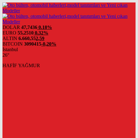
DOLAR
47,7436
0.18%
EURO
55,2510
0.32%
ALTIN
6.660,55
2,59
BITCOIN
3090415
-0,20%
İstanbul
26°
HAFİF YAĞMUR