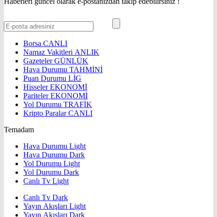
Haberleri güncel olarak e-postanızdan takip edebilirsiniz !
Borsa
CANLI
Namaz Vakitleri
ANLIK
Gazeteler
GÜNLÜK
Hava Durumu
TAHMİNİ
Puan Durumu
LİG
Hisseler
EKONOMİ
Pariteler
EKONOMİ
Yol Durumu
TRAFİK
Kripto Paralar
CANLI
Temadam
Hava Durumu Light
Hava Durumu Dark
Yol Durumu Light
Yol Durumu Dark
Canlı Tv Light
Canlı Tv Dark
Yayın Akışları Light
Yayın Akışları Dark