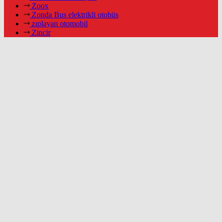
Zoox
Zonda Bus elektrikli otobüs
zıplayan otomobil
Zincir