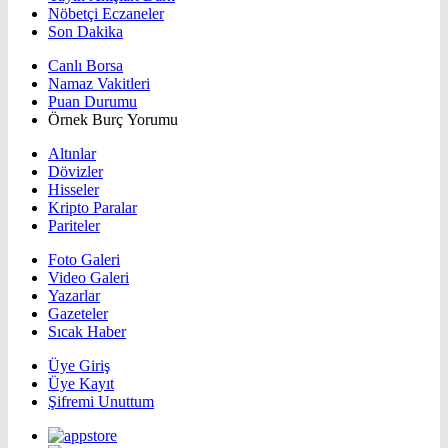
Nöbetçi Eczaneler
Son Dakika
Canlı Borsa
Namaz Vakitleri
Puan Durumu
Örnek Burç Yorumu
Altınlar
Dövizler
Hisseler
Kripto Paralar
Pariteler
Foto Galeri
Video Galeri
Yazarlar
Gazeteler
Sıcak Haber
Üye Giriş
Üye Kayıt
Şifremi Unuttum