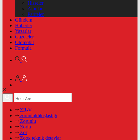
Hisseler
Altınlar
Pariteler
Gündem
Haberler
Yazarlar
Gazeteler
Otomobil
Formula
ZR-V
zorunluklikışlastiği
Zorunlu
Zorlu
Zor
Zoox teknik detaylar