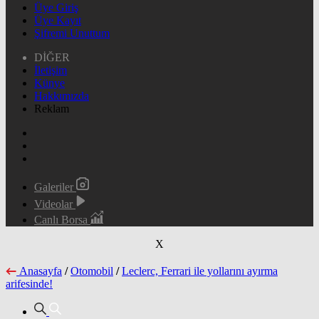
Üye Giriş
Üye Kayıt
Şifremi Unuttum
DİĞER
İletişim
Künye
Hakkımızda
Reklam
Galeriler
Videolar
Canlı Borsa
X
Anasayfa
/
Otomobil
/
Leclerc, Ferrari ile yollarını ayırma
arifesinde!