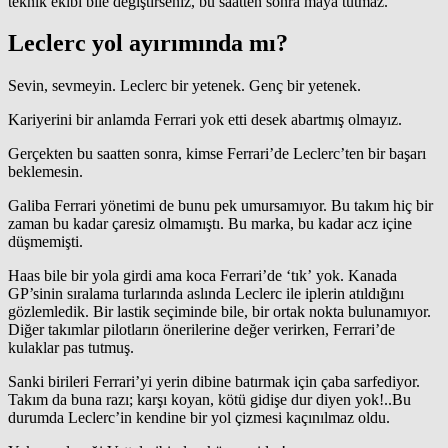
teknik ekibi bile değiştirseniz, bu saatten sonra maya tutmaz.
Leclerc yol ayırımında mı?
Sevin, sevmeyin. Leclerc bir yetenek. Genç bir yetenek.
Kariyerini bir anlamda Ferrari yok etti desek abartmış olmayız.
Gerçekten bu saatten sonra, kimse Ferrari’de Leclerc’ten bir başarı
beklemesin.
Galiba Ferrari yönetimi de bunu pek umursamıyor. Bu takım hiç bir
zaman bu kadar çaresiz olmamıştı. Bu marka, bu kadar acz içine
düşmemişti.
Haas bile bir yola girdi ama koca Ferrari’de ‘tık’ yok. Kanada
GP’sinin sıralama turlarında aslında Leclerc ile iplerin atıldığını
gözlemledik. Bir lastik seçiminde bile, bir ortak nokta bulunamıyor.
Diğer takımlar pilotların önerilerine değer verirken, Ferrari’de
kulaklar pas tutmuş.
Sanki birileri Ferrari’yi yerin dibine batırmak için çaba sarfediyor.
Takım da buna razı; karşı koyan, kötü gidişe dur diyen yok!..Bu
durumda Leclerc’in kendine bir yol çizmesi kaçınılmaz oldu.