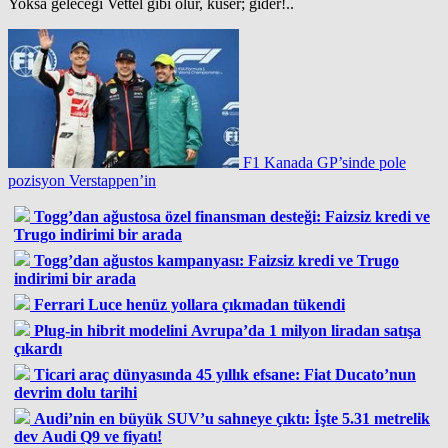
Yoksa geleceği Vettel gibi olur, küser; gider!..
F1 Kanada GP’sinde pole
pozisyon Verstappen’in
Togg’dan ağustosa özel finansman desteği: Faizsiz kredi ve
Trugo indirimi bir arada
Togg’dan ağustos kampanyası: Faizsiz kredi ve Trugo
indirimi bir arada
Ferrari Luce henüz yollara çıkmadan tükendi
Plug-in hibrit modelini Avrupa’da 1 milyon liradan satışa
çıkardı
Ticari araç dünyasında 45 yıllık efsane: Fiat Ducato’nun
devrim dolu tarihi
Audi’nin en büyük SUV’u sahneye çıktı: İşte 5.31 metrelik
dev Audi Q9 ve fiyatı!