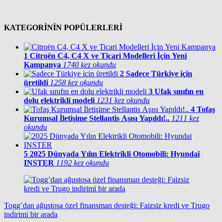
KATEGORİNİN POPÜLERLERİ
1
Citroën C4, C4 X ve Ticari Modelleri İçin Yeni
Kampanya
1740 kez okundu
2
Sadece Türkiye için
üretildi
1258 kez okundu
3
Ufak sınıfın en
dolu elektrikli modeli
1231 kez okundu
4
Tofaş
Kurumsal İletişime Stellantis Aşısı Yapıldı!..
1211 kez
okundu
5
2025 Dünyada Yılın Elektrikli Otomobili: Hyundai
INSTER
1192 kez okundu
Togg’dan ağustosa özel finansman desteği: Faizsiz kredi ve Trugo
indirimi bir arada