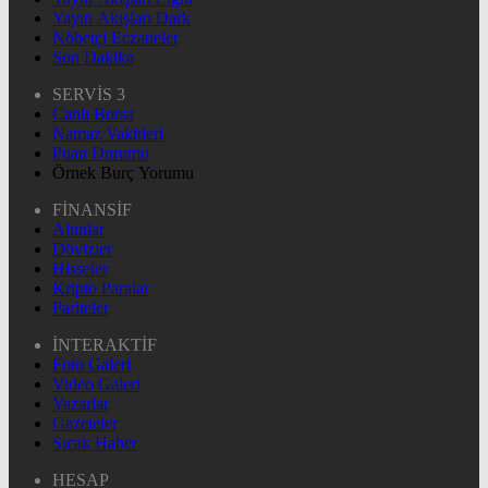
Yayın Akışları Dark
Nöbetçi Eczaneler
Son Dakika
SERVİS 3
Canlı Borsa
Namaz Vakitleri
Puan Durumu
Örnek Burç Yorumu
FİNANSİF
Altınlar
Dövizler
Hisseler
Kripto Paralar
Pariteler
İNTERAKTİF
Foto Galeri
Video Galeri
Yazarlar
Gazeteler
Sıcak Haber
HESAP