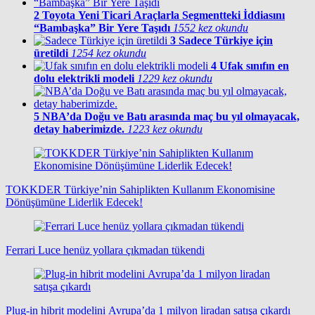
2
Toyota Yeni Ticari Araçlarla Segmentteki İddiasını
“Bambaşka” Bir Yere Taşıdı
1552 kez okundu
3
Sadece Türkiye için
üretildi
1254 kez okundu
4
Ufak sınıfın en
dolu elektrikli modeli
1229 kez okundu
5
NBA’da Doğu ve Batı arasında maç bu yıl olmayacak,
detay haberimizde.
1223 kez okundu
TOKKDER Türkiye’nin Sahiplikten Kullanım Ekonomisine
Dönüşümüne Liderlik Edecek!
Ferrari Luce henüz yollara çıkmadan tükendi
Plug-in hibrit modelini Avrupa’da 1 milyon liradan satışa çıkardı