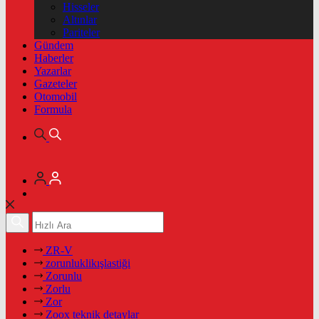
Hisseler
Altınlar
Pariteler
Gündem
Haberler
Yazarlar
Gazeteler
Otomobil
Formula
ZR-V
zorunluklikışlastiği
Zorunlu
Zorlu
Zor
Zoox teknik detaylar