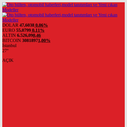
DOLAR
47,6038
0.06%
EURO
55,0799
0.11%
ALTIN
6.526,09
0,46
BITCOIN
3081897
1,00%
İstanbul
27°
AÇIK