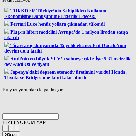
TOKKDER Türkiye’nin Sahiplikten Kullanım
Ekonomisine Dönüşümüne Liderlik Edecek!
Ferrari Luce henüz yollara çıkmadan tükendi
Plug-in hibrit modelini Avrupa’da 1 milyon liradan satışa
çıkardı
Ticari araç dünyasında 45 yıllık efsane: Fiat Ducato’nun
devrim dolu tarihi
Audi’nin en büyük SUV’u sahneye çıktı: İşte 5.31 metrelik
dev Audi Q9 ve fiyatı!
Japonya’daki deprem otomotiv üretimini vurdu! Honda,
Toyota ve Bridgestone fabrikaları durdu
Bu yazı yorumlara kapatılmıştır.
HIZLI YORUM YAP
Gönder