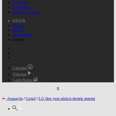
Üye Giriş
Üye Kayıt
Şifremi Unuttum
DİĞER
İletişim
Künye
Hakkımızda
Reklam
Galeriler
Videolar
Canlı Borsa
X
Anasayfa
/
Genel
/
LG’den yeni sürücü destek sistemi