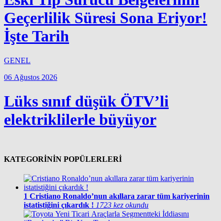
Geçerlilik Süresi Sona Eriyor!
İşte Tarih
GENEL
06 Ağustos 2026
Lüks sınıf düşük ÖTV’li
elektriklilerle büyüyor
KATEGORİNİN POPÜLERLERİ
1
Cristiano Ronaldo’nun akıllara zarar tüm kariyerinin
istatistiğini çıkardık !
1723 kez okundu