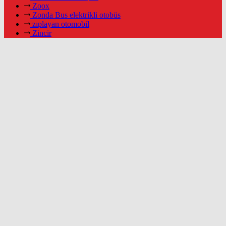
Zoox
Zonda Bus elektrikli otobüs
zıplayan otomobil
Zincir