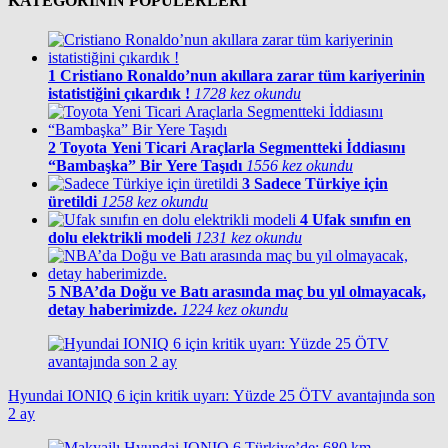
KATEGORİNİN POPÜLERLERİ
1
Cristiano Ronaldo’nun akıllara zarar tüm kariyerinin
istatistiğini çıkardık !
1728 kez okundu
2
Toyota Yeni Ticari Araçlarla Segmentteki İddiasını
“Bambaşka” Bir Yere Taşıdı
1556 kez okundu
3
Sadece Türkiye için
üretildi
1258 kez okundu
4
Ufak sınıfın en
dolu elektrikli modeli
1231 kez okundu
5
NBA’da Doğu ve Batı arasında maç bu yıl olmayacak,
detay haberimizde.
1224 kez okundu
Hyundai IONIQ 6 için kritik uyarı: Yüzde 25 ÖTV avantajında son
2 ay