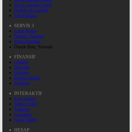
Yayın Akışları Dark
Nöbetçi Eczaneler
Son Dakika
SERVİS 3
Canlı Borsa
Namaz Vakitleri
Puan Durumu
Örnek Burç Yorumu
FİNANSİF
Altınlar
Dövizler
Hisseler
Kripto Paralar
Pariteler
İNTERAKTİF
Foto Galeri
Video Galeri
Yazarlar
Gazeteler
Sıcak Haber
HESAP