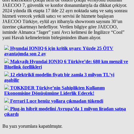
JAECOO 7, güvenlik ve konfor donanımlarıyla da dikkat çekiyor.
2024 yılında ilk etapta 17 ilde 22 ayrı noktada satış ve satış sonrası
hizmeti verecek yetkili satıcı ve servisi ile hizmete başlayan
JAECOO Türkiye, eylül ayı itibarıyla showroom sayısını 30’un
üzerine çıkartmayı hedefliyor. Verilen bilgiye göre JAECOO,
isminde Almanca “Jager” yani Avcı kelimesi ile İngilizce “Cool”
yani Havalı kelimelerinin birleşiminden ilham alıyor.
Hyundai IONIQ 6 için kritik uyarı: Yüzde 25 ÖTV
avantajında son 2 ay
Makyajlı Hyundai IONIQ 6 Türkiye’de: 680 km menzil ve
Bluelink özellikleri
12 elektrikli modelin fiyatı bir zamla 3 milyon TL’yi
aşabilir
TOKKDER Türkiye’nin Sahiplikten Kullanım
Ekonomisine Dönüşümüne Liderlik Edecek!
Ferrari Luce henüz yollara çıkmadan tükendi
Plug-in hibrit modelini Avrupa’da 1 milyon liradan satışa
çıkardı
Bu yazı yorumlara kapatılmıştır.