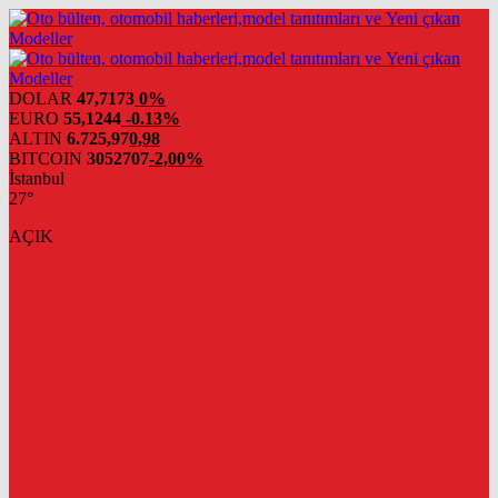
DOLAR
47,7173
0%
EURO
55,1244
-0.13%
ALTIN
6.725,97
0,98
BITCOIN
3052707
-2,00%
İstanbul
27°
AÇIK