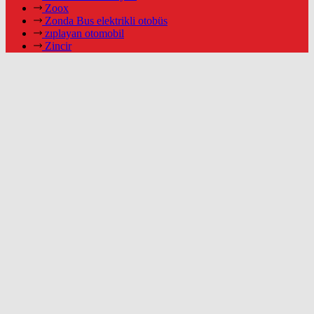
Zoox
Zonda Bus elektrikli otobüs
zıplayan otomobil
Zincir