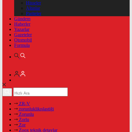
Hisseler
Altınlar
Pariteler
Gündem
Haberler
Yazarlar
Gazeteler
Otomobil
Formula
ZR-V
zorunluklikışlastiği
Zorunlu
Zorlu
Zor
Zoox teknik detaylar