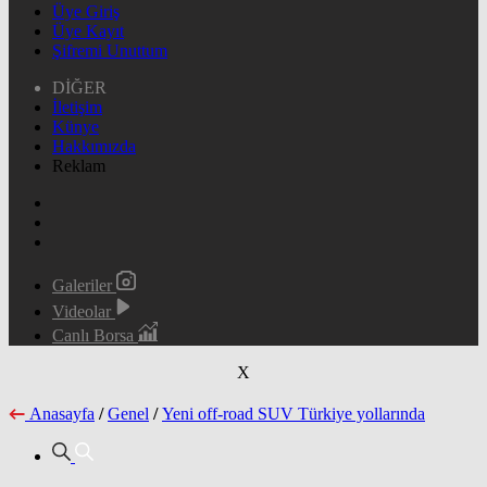
Üye Giriş
Üye Kayıt
Şifremi Unuttum
DİĞER
İletişim
Künye
Hakkımızda
Reklam
Galeriler
Videolar
Canlı Borsa
X
Anasayfa
/
Genel
/
Yeni off-road SUV Türkiye yollarında