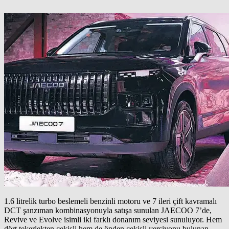
1.6 litrelik turbo beslemeli benzinli motoru ve 7 ileri çift kavramalı
DCT şanzıman kombinasyonuyla satışa sunulan JAECOO 7’de,
Revive ve Evolve isimli iki farklı donanım seviyesi sunuluyor. Hem
dört tekerlekten çekişli hem de önden çekişli versiyonu bulunan