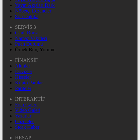
Yayın Akışları Dark
Nöbetçi Eczaneler
Son Dakika
SERVİS 3
Canlı Borsa
Namaz Vakitleri
Puan Durumu
Örnek Burç Yorumu
FİNANSİF
Altınlar
Dövizler
Hisseler
Kripto Paralar
Pariteler
İNTERAKTİF
Foto Galeri
Video Galeri
Yazarlar
Gazeteler
Sıcak Haber
HESAP