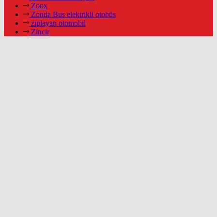
Zoox
Zonda Bus elektrikli otobüs
zıplayan otomobil
Zincir