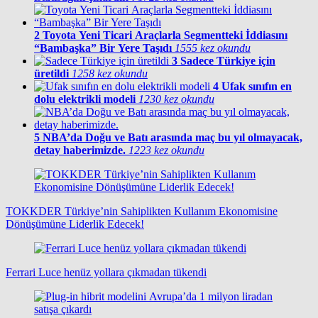
2
Toyota Yeni Ticari Araçlarla Segmentteki İddiasını
“Bambaşka” Bir Yere Taşıdı
1555 kez okundu
3
Sadece Türkiye için
üretildi
1258 kez okundu
4
Ufak sınıfın en
dolu elektrikli modeli
1230 kez okundu
5
NBA’da Doğu ve Batı arasında maç bu yıl olmayacak,
detay haberimizde.
1223 kez okundu
TOKKDER Türkiye’nin Sahiplikten Kullanım Ekonomisine
Dönüşümüne Liderlik Edecek!
Ferrari Luce henüz yollara çıkmadan tükendi