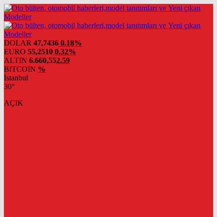
DOLAR
47,7436
0.18%
EURO
55,2510
0.32%
ALTIN
6.660,55
2,59
BITCOIN
%
İstanbul
30°
AÇIK