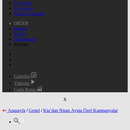
Üye Giriş
Üye Kayıt
Şifremi Unuttum
DİĞER
İletişim
Künye
Hakkımızda
Reklam
Galeriler
Videolar
Canlı Borsa
X
Anasayfa
/
Genel
/
Kia’dan Nisan Ayına Özel Kampanyalar