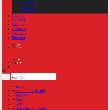
Hisseler
Altınlar
Pariteler
Gündem
Haberler
Yazarlar
Gazeteler
Otomobil
Formula
ZR-V
zorunluklikışlastiği
Zorunlu
Zorlu
Zor
Zoox teknik detaylar