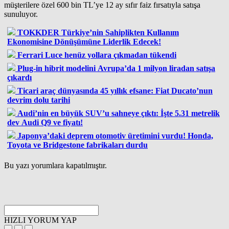
müşterilere özel 600 bin TL’ye 12 ay sıfır faiz fırsatıyla satışa
sunuluyor.
TOKKDER Türkiye’nin Sahiplikten Kullanım
Ekonomisine Dönüşümüne Liderlik Edecek!
Ferrari Luce henüz yollara çıkmadan tükendi
Plug-in hibrit modelini Avrupa’da 1 milyon liradan satışa
çıkardı
Ticari araç dünyasında 45 yıllık efsane: Fiat Ducato’nun
devrim dolu tarihi
Audi’nin en büyük SUV’u sahneye çıktı: İşte 5.31 metrelik
dev Audi Q9 ve fiyatı!
Japonya’daki deprem otomotiv üretimini vurdu! Honda,
Toyota ve Bridgestone fabrikaları durdu
Bu yazı yorumlara kapatılmıştır.
HIZLI YORUM YAP