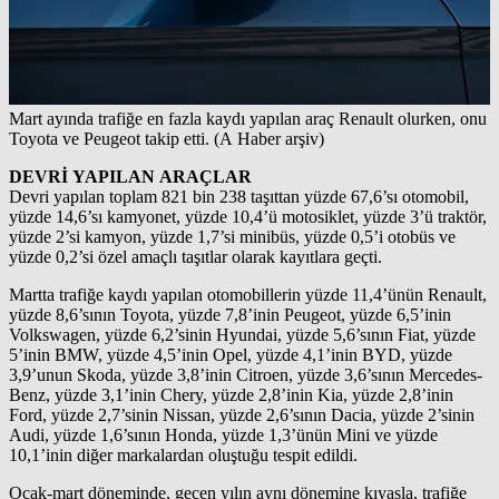
Mart ayında trafiğe en fazla kaydı yapılan araç Renault olurken, onu
Toyota ve Peugeot takip etti. (A Haber arşiv)
DEVRİ YAPILAN ARAÇLAR
Devri yapılan toplam 821 bin 238 taşıttan yüzde 67,6’sı otomobil,
yüzde 14,6’sı kamyonet, yüzde 10,4’ü motosiklet, yüzde 3’ü traktör,
yüzde 2’si kamyon, yüzde 1,7’si minibüs, yüzde 0,5’i otobüs ve
yüzde 0,2’si özel amaçlı taşıtlar olarak kayıtlara geçti.
Martta trafiğe kaydı yapılan otomobillerin yüzde 11,4’ünün Renault,
yüzde 8,6’sının Toyota, yüzde 7,8’inin Peugeot, yüzde 6,5’inin
Volkswagen, yüzde 6,2’sinin Hyundai, yüzde 5,6’sının Fiat, yüzde
5’inin BMW, yüzde 4,5’inin Opel, yüzde 4,1’inin BYD, yüzde
3,9’unun Skoda, yüzde 3,8’inin Citroen, yüzde 3,6’sının Mercedes-
Benz, yüzde 3,1’inin Chery, yüzde 2,8’inin Kia, yüzde 2,8’inin
Ford, yüzde 2,7’sinin Nissan, yüzde 2,6’sının Dacia, yüzde 2’sinin
Audi, yüzde 1,6’sının Honda, yüzde 1,3’ünün Mini ve yüzde
10,1’inin diğer markalardan oluştuğu tespit edildi.
Ocak-mart döneminde, geçen yılın aynı dönemine kıyasla, trafiğe