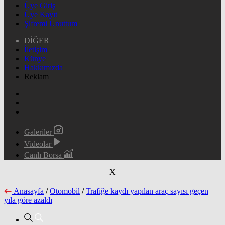
Üye Giriş
Üye Kayıt
Şifremi Unuttum
DİĞER
İletişim
Künye
Hakkımızda
Reklam
Galeriler
Videolar
Canlı Borsa
X
Anasayfa
/
Otomobil
/
Trafiğe kaydı yapılan araç sayısı geçen
yıla göre azaldı