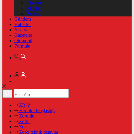
Hisseler
Altınlar
Pariteler
Gündem
Haberler
Yazarlar
Gazeteler
Otomobil
Formula
ZR-V
zorunluklikışlastiği
Zorunlu
Zorlu
Zor
Zoox teknik detaylar