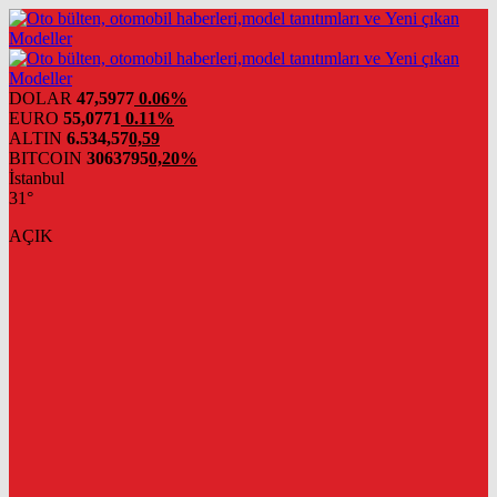
DOLAR
47,5977
0.06%
EURO
55,0771
0.11%
ALTIN
6.534,57
0,59
BITCOIN
3063795
0,20%
İstanbul
31°
AÇIK