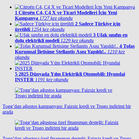
1
Citroën C4, C4 X ve Ticari Modelleri İçin Yeni
Kampanya
1727 kez okundu
2
Sadece Türkiye için
üretildi
1254 kez okundu
3
Ufak sınıfın en
dolu elektrikli modeli
1229 kez okundu
4
Tofaş
Kurumsal İletişime Stellantis Aşısı Yapıldı!..
1210 kez
okundu
5
2025 Dünyada Yılın Elektrikli Otomobili: Hyundai
INSTER
1191 kez okundu
Togg’dan ağustos kampanyası: Faizsiz kredi ve Trugo indirimi bir
arada
Togg’dan ağustosa özel finansman desteği: Faizsiz kredi ve Trugo