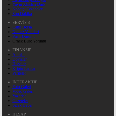
Yayın Akışları Dark
Nöbetçi Eczaneler
Son Dakika
SERVİS 3
Canlı Borsa
Namaz Vakitleri
Puan Durumu
Örnek Burç Yorumu
FİNANSİF
Altınlar
Dövizler
Hisseler
Kripto Paralar
Pariteler
İNTERAKTİF
Foto Galeri
Video Galeri
Yazarlar
Gazeteler
Sıcak Haber
HESAP