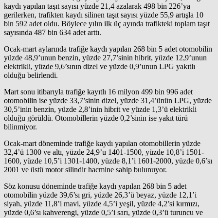
kaydı yapılan taşıt sayısı yüzde 21,4 azalarak 498 bin 226’ya
gerilerken, trafikten kaydı silinen taşıt sayısı yüzde 55,9 artışla 10
bin 592 adet oldu. Böylece yılın ilk üç ayında trafikteki toplam taşıt
sayısında 487 bin 634 adet arttı.
Ocak-mart aylarında trafiğe kaydı yapılan 268 bin 5 adet otomobilin
yüzde 48,9’unun benzin, yüzde 27,7’sinin hibrit, yüzde 12,9’unun
elektrikli, yüzde 9,6’sının dizel ve yüzde 0,9’unun LPG yakıtlı
olduğu belirlendi.
Mart sonu itibarıyla trafiğe kayıtlı 16 milyon 499 bin 996 adet
otomobilin ise yüzde 33,7’sinin dizel, yüzde 31,4’ünün LPG, yüzde
30,5’inin benzin, yüzde 2,8’inin hibrit ve yüzde 1,3’ü elektrikli
olduğu görüldü. Otomobillerin yüzde 0,2’sinin ise yakıt türü
bilinmiyor.
Ocak-mart döneminde trafiğe kaydı yapılan otomobillerin yüzde
32,4’ü 1300 ve altı, yüzde 24,9’u 1401-1500, yüzde 10,8’i 1501-
1600, yüzde 10,5’i 1301-1400, yüzde 8,1’i 1601-2000, yüzde 0,6’sı
2001 ve üstü motor silindir hacmine sahip bulunuyor.
Söz konusu döneminde trafiğe kaydı yapılan 268 bin 5 adet
otomobilin yüzde 39,6’sı gri, yüzde 26,3’ü beyaz, yüzde 12,1’i
siyah, yüzde 11,8’i mavi, yüzde 4,5’i yeşil, yüzde 4,2’si kırmızı,
yüzde 0,6’sı kahverengi, yüzde 0,5’i sarı, yüzde 0,3’ü turuncu ve