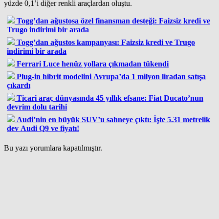
yüzde 0,1’i diğer renkli araçlardan oluştu.
Togg’dan ağustosa özel finansman desteği: Faizsiz kredi ve
Trugo indirimi bir arada
Togg’dan ağustos kampanyası: Faizsiz kredi ve Trugo
indirimi bir arada
Ferrari Luce henüz yollara çıkmadan tükendi
Plug-in hibrit modelini Avrupa’da 1 milyon liradan satışa
çıkardı
Ticari araç dünyasında 45 yıllık efsane: Fiat Ducato’nun
devrim dolu tarihi
Audi’nin en büyük SUV’u sahneye çıktı: İşte 5.31 metrelik
dev Audi Q9 ve fiyatı!
Bu yazı yorumlara kapatılmıştır.