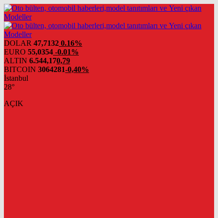
DOLAR
47,7132
0.16%
EURO
55,0354
-0.01%
ALTIN
6.544,17
0,79
BITCOIN
3064281
-0,40%
İstanbul
28°
AÇIK