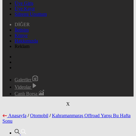
Üye Giriş
Üye Kayıt
Şifremi Unuttum
DİĞER
İletişim
Künye
Hakkımızda
Reklam
Galeriler
Videolar
Canlı Borsa
X
Anasayfa
/
Otomobil
/
Kahramanmaraş Offroad Yarışı Bu Hafta
Sonu