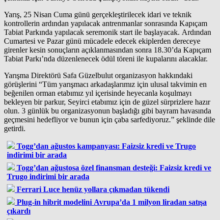
Yarış, 25 Nisan Cuma günü gerçekleştirilecek idari ve teknik
kontrollerin ardından yapılacak antrenmanlar sonrasında Kapıçam
Tabiat Parkında yapılacak seremonik start ile başlayacak. Ardından
Cumartesi ve Pazar günü mücadele edecek ekiplerden dereceye
girenler kesin sonuçların açıklanmasından sonra 18.30’da Kapıçam
Tabiat Parkı’nda düzenlenecek ödül töreni ile kupalarını alacaklar.
Yarışma Direktörü Safa Güzelbulut organizasyon hakkındaki
görüşlerini “Tüm yarışmacı arkadaşlarımız için ulusal takvimin en
beğenilen orman etabımız yıl içerisinde heyecanla koşulmayı
bekleyen bir parkur, Seyirci etabımız için de güzel sürprizlere hazır
olun. 3 günlük bu organizasyonun başladığı gibi bayram havasında
geçmesini hedefliyor ve bunun için çaba sarfediyoruz.” şeklinde dile
getirdi.
Togg’dan ağustos kampanyası: Faizsiz kredi ve Trugo
indirimi bir arada
Togg’dan ağustosa özel finansman desteği: Faizsiz kredi ve
Trugo indirimi bir arada
Ferrari Luce henüz yollara çıkmadan tükendi
Plug-in hibrit modelini Avrupa’da 1 milyon liradan satışa
çıkardı