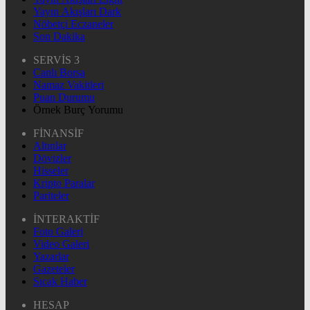
Yayın Akışları Dark
Nöbetçi Eczaneler
Son Dakika
SERVİS 3
Canlı Borsa
Namaz Vakitleri
Puan Durumu
Örnek Burç Yorumu
FİNANSİF
Altınlar
Dövizler
Hisseler
Kripto Paralar
Pariteler
İNTERAKTİF
Foto Galeri
Video Galeri
Yazarlar
Gazeteler
Sıcak Haber
HESAP