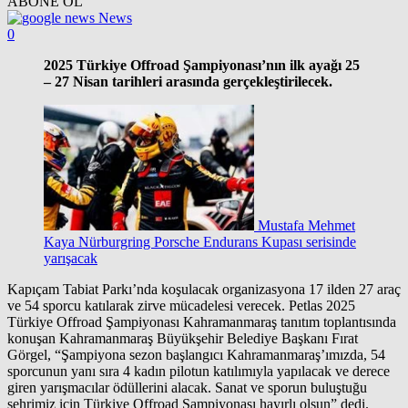
ABONE OL
News
0
2025 Türkiye Offroad Şampiyonası’nın ilk ayağı 25
– 27 Nisan tarihleri arasında gerçekleştirilecek.
Mustafa Mehmet
Kaya Nürburgring Porsche Endurans Kupası serisinde
yarışacak
Kapıçam Tabiat Parkı’nda koşulacak organizasyona 17 ilden 27 araç
ve 54 sporcu katılarak zirve mücadelesi verecek. Petlas 2025
Türkiye Offroad Şampiyonası Kahramanmaraş tanıtım toplantısında
konuşan Kahramanmaraş Büyükşehir Belediye Başkanı Fırat
Görgel, “Şampiyona sezon başlangıcı Kahramanmaraş’ımızda, 54
sporcunun yanı sıra 4 kadın pilotun katılımıyla yapılacak ve derece
giren yarışmacılar ödüllerini alacak. Sanat ve sporun buluştuğu
şehrimiz için Türkiye Offroad Şampiyonası hayırlı olsun” dedi.