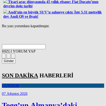
Ticari araç dünyasında 45 yıllık efsane: Fiat Ducato’nun
devrim dolu tarihi
Audi’nin en büyük SUV’u sahneye çıktı: İşte 5.31 metrelik
dev Audi Q9 ve fiyatı!
Bu yazı yorumlara kapatılmıştır.
HIZLI YORUM YAP
Gönder
SON DAKİKA
HABERLERİ
GÜNDEM
07 Ağustos 2026
Togg’un Almanya’daki