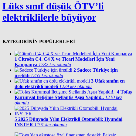
Lüks sınıf düşük ÖTV’li
elektriklilerle büyüyor
KATEGORİNİN POPÜLERLERİ
1
Citroën C4, C4 X ve Ticari Modelleri İçin Yeni
Kampanya
1732 kez okundu
2
Sadece Türkiye için
üretildi
1255 kez okundu
3
Ufak sınıfın en
dolu elektrikli modeli
1229 kez okundu
4
Tofaş
Kurumsal İletişime Stellantis Aşısı Yapıldı!..
1210 kez
okundu
5
2025 Dünyada Yılın Elektrikli Otomobili: Hyundai
INSTER
1191 kez okundu