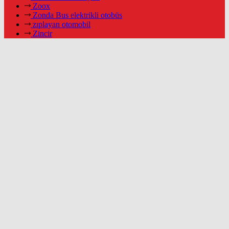
Zoox
Zonda Bus elektrikli otobüs
zıplayan otomobil
Zincir