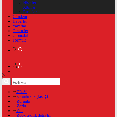
Hisseler
Altınlar
Pariteler
Gündem
Haberler
Yazarlar
Gazeteler
Otomobil
Formula
ZR-V
zorunluklikışlastiği
Zorunlu
Zorlu
Zor
Zoox teknik detaylar