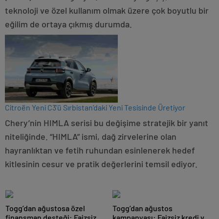
teknoloji ve özel kullanım olmak üzere çok boyutlu bir
eğilim de ortaya çıkmış durumda.
Citroën Yeni C3’ü Sırbistan’daki Yeni Tesisinde Üretiyor
Chery’nin HIMLA serisi bu değişime stratejik bir yanıt
niteliğinde. “HIMLA” ismi, dağ zirvelerine olan
hayranlıktan ve fetih ruhundan esinlenerek hedef
kitlesinin cesur ve pratik değerlerini temsil ediyor.
Togg’dan ağustosa özel
Togg’dan ağustos
finansman desteği: Faizsiz
kampanyası: Faizsiz kredi ve