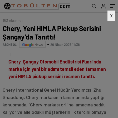
X
153 okunma
Chery, Yeni HIMLA Pickup Serisini
Şangay’da Tanıttı!
26 Nisan 2025 11:36
ABONE OL
News
Chery
, Şangay Otomobil Endüstrisi Fuarı’nda
marka için yeni bir adımı temsil eden tamamen
yeni HIMLA
pickup
serisini resmen tanıttı.
Chery International Genel Müdür Yardımcısı Zhu
Shaodong, Chery markasının lansmanında yaptığı
konuşmada, “Chery markası orijinal amacına sadık
kalıyor ve aile odaklı müşterilerin ilk tercihi olmaya