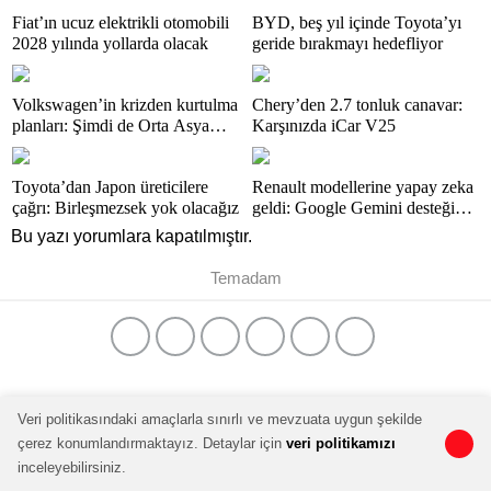
Fiat’ın ucuz elektrikli otomobili
BYD, beş yıl içinde Toyota’yı
2028 yılında yollarda olacak
geride bırakmayı hedefliyor
Volkswagen’in krizden kurtulma
Chery’den 2.7 tonluk canavar:
planları: Şimdi de Orta Asya
Karşınızda iCar V25
pazarına açılacak
Toyota’dan Japon üreticilere
Renault modellerine yapay zeka
çağrı: Birleşmezsek yok olacağız
geldi: Google Gemini desteği
yayında
Bu yazı yorumlara kapatılmıştır.
Temadam
Veri politikasındaki amaçlarla sınırlı ve mevzuata uygun şekilde
çerez konumlandırmaktayız. Detaylar için
veri politikamızı
0
0
inceleyebilirsiniz.