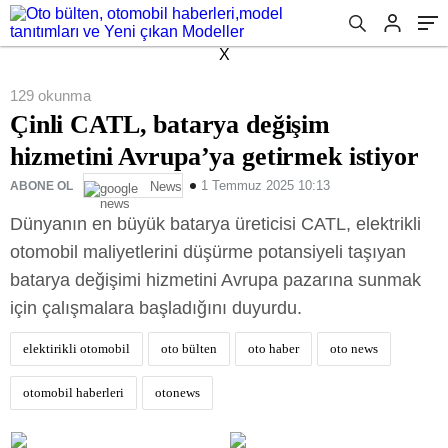
X
129 okunma
Çinli CATL, batarya değişim
hizmetini Avrupa’ya getirmek istiyor
1 Temmuz 2025 10:13
ABONE OL
News
Dünyanın en büyük batarya üreticisi CATL, elektrikli
otomobil maliyetlerini düşürme potansiyeli taşıyan
batarya değişimi hizmetini Avrupa pazarına sunmak
için çalışmalara başladığını duyurdu.
elektirikli otomobil
oto bülten
oto haber
oto news
otomobil haberleri
otonews