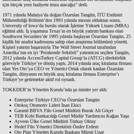
için birçok yeni faaliyete imza atacağız” dedi.
1971 yılında Malatya’da doğan Özarslan Tangün, İTÜ Endüstri
Mühendisliği Bölümü’den 1993 yılında mezun olduktan sonra,
University of lowa’da burslu olarak İşletme Yüksek Lisans (MBA)
eğitimi aldı. İş yaşamına Texas’ın en büyük yatırım bankası olan
Southwest Securities’de 1995 yılında başlayan Özarslan Tangün, 25
kişilik bir analist kadrosuna sahip olan araştırma bölümünü yönetti.
Kişisel yatırım başarısıyla The Wall Street Journal tarafından
Amerika’nın en iyi ‘Perakende Sektörü” yatırımcısı seçilen Tangün,
2012 yılında AccessTurkey Capital Group’ta (ATCG) direktörlük
göreviyle Türkiye’ye dönüş yaptı. 2014 yılında araç kiralama firması
olan Yes Oto’ya CEO ve Yönetici Ortak olarak katılan Özarslan
Tangün, dünyanın en büyük araç kiralama firması Enterprise’ı
Türkiye’ye getirmekte aktif rol oynadı.
TOKKDER’in Yönetim Kurulu’nda şu isimler yer aldı:
Enterprise Türkiye CEO’su Özarslan Tangün
Otokoç Otomotiv Lideri İnan Ekici
Garanti BBVA Filo Genel Müdürü Burak Ali Göçer
TEB Kobi Bankacılığı Genel Müdür Yardımcısı Kağan Yaşa
Ayvens Ülke Genel Müdürü Türkay Oktay
Hedef Filo Yönetici Direktörü Önder Erdem
Oto Plan Yönetim Kurulu Başkanı Mürşit Unat