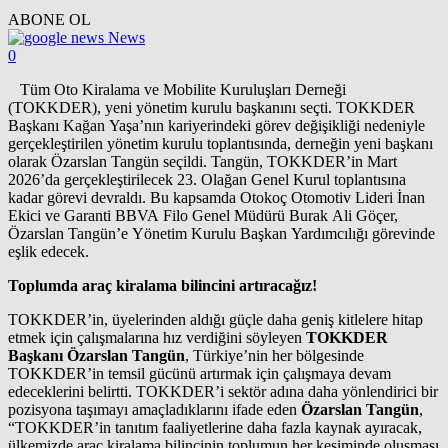
ABONE OL
News
0
Tüm Oto Kiralama ve Mobilite Kuruluşları Derneği
(TOKKDER), yeni yönetim kurulu başkanını seçti. TOKKDER
Başkanı Kağan Yaşa’nın kariyerindeki görev değişikliği nedeniyle
gerçekleştirilen yönetim kurulu toplantısında, derneğin yeni başkanı
olarak Özarslan Tangün seçildi. Tangün, TOKKDER’in Mart
2026’da gerçekleştirilecek 23. Olağan Genel Kurul toplantısına
kadar görevi devraldı. Bu kapsamda Otokoç Otomotiv Lideri İnan
Ekici ve Garanti BBVA Filo Genel Müdürü Burak Ali Göçer,
Özarslan Tangün’e Yönetim Kurulu Başkan Yardımcılığı görevinde
eşlik edecek.
Toplumda araç kiralama bilincini artıracağız!
TOKKDER’in, üyelerinden aldığı güçle daha geniş kitlelere hitap
etmek için çalışmalarına hız verdiğini söyleyen
TOKKDER
Başkanı Özarslan Tangün
, Türkiye’nin her bölgesinde
TOKKDER’in temsil gücünü artırmak için çalışmaya devam
edeceklerini belirtti. TOKKDER’i sektör adına daha yönlendirici bir
pozisyona taşımayı amaçladıklarını ifade eden
Özarslan Tangün
,
“TOKKDER’in tanıtım faaliyetlerine daha fazla kaynak ayıracak,
ülkemizde araç kiralama bilincinin toplumun her kesiminde oluşması