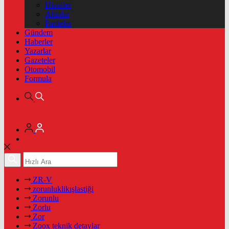
Hisseler
Altınlar
Pariteler
Gündem
Haberler
Yazarlar
Gazeteler
Otomobil
Formula
ZR-V
zorunluklikışlastiği
Zorunlu
Zorlu
Zor
Zoox teknik detaylar