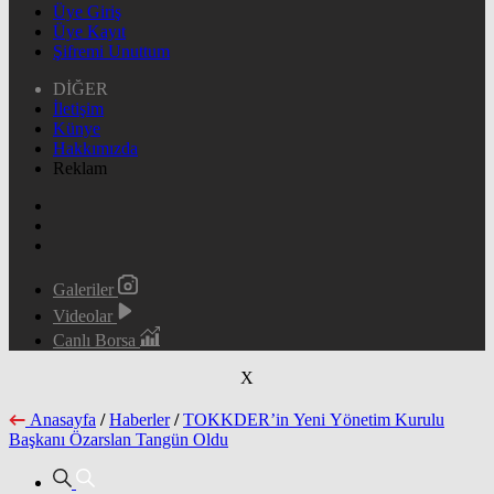
Üye Giriş
Üye Kayıt
Şifremi Unuttum
DİĞER
İletişim
Künye
Hakkımızda
Reklam
Galeriler
Videolar
Canlı Borsa
X
Anasayfa
/
Haberler
/
TOKKDER’in Yeni Yönetim Kurulu
Başkanı Özarslan Tangün Oldu