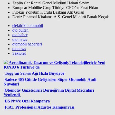
Zeplin Car Rental Genel Müdürü Hakan Sevim
Europcar Mobilite Grup Türkiye CEO’su Fırat Fidan
Filokur Yönetim Kurulu Başkanı Alp Gülan
Deniz Finansal Kiralama A.Ş. Genel Müdürü Burak Koçak
elektirikli otomobil
oto bülten
oto haber
oto news
otomobil haberleri
otonews
Sektörel
Aerodinamik Tasarımı ve Gelişmiş Teknolojileriyle Yeni
IONIQ 6 Türkiye’de
Togg’un Servis Ağı Hızla Büyüyor
Sadece 405 Günde Geliştirilen Süper Otomobil: Audi
Nuvolari
Otomotiv Gazetecileri Derneği’nin Dijital Mecraları
Yenilendi
DS N°4’e Özel Kampanya
FIAT Professional Ağustos Kampanyası