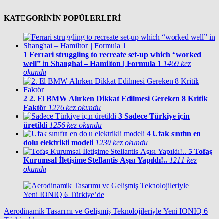
KATEGORİNİN POPÜLERLERİ
1
Ferrari struggling to recreate set-up which “worked
well” in Shanghai – Hamilton | Formula 1
1469 kez
okundu
2
2. El BMW Alırken Dikkat Edilmesi Gereken 8 Kritik
Faktör
1276 kez okundu
3
Sadece Türkiye için
üretildi
1256 kez okundu
4
Ufak sınıfın en
dolu elektrikli modeli
1230 kez okundu
5
Tofaş
Kurumsal İletişime Stellantis Aşısı Yapıldı!..
1211 kez
okundu
Aerodinamik Tasarımı ve Gelişmiş Teknolojileriyle Yeni IONIQ 6