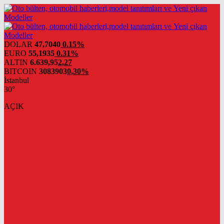
DOLAR
47,7040
0.15%
EURO
55,1935
0.31%
ALTIN
6.639,95
2,27
BITCOIN
3083903
0,30%
İstanbul
30°
AÇIK