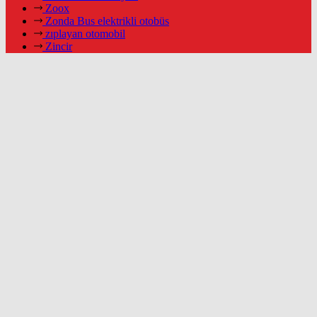
Zoox
Zonda Bus elektrikli otobüs
zıplayan otomobil
Zincir