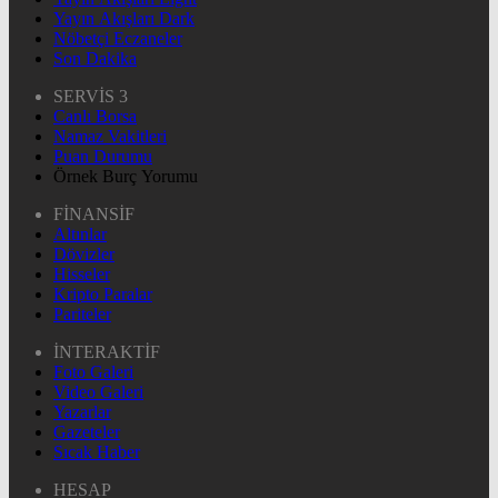
Yayın Akışları Dark
Nöbetçi Eczaneler
Son Dakika
SERVİS 3
Canlı Borsa
Namaz Vakitleri
Puan Durumu
Örnek Burç Yorumu
FİNANSİF
Altınlar
Dövizler
Hisseler
Kripto Paralar
Pariteler
İNTERAKTİF
Foto Galeri
Video Galeri
Yazarlar
Gazeteler
Sıcak Haber
HESAP