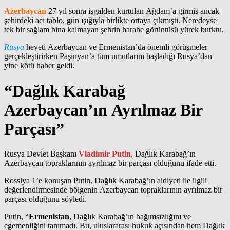
Azerbaycan
27 yıl sonra işgalden kurtulan Ağdam’a girmiş ancak
şehirdeki acı tablo, gün ışığıyla birlikte ortaya çıkmıştı. Neredeyse
tek bir sağlam bina kalmayan şehrin harabe görüntüsü yürek burktu.
Rusya
heyeti Azerbaycan ve Ermenistan’da önemli görüşmeler
gerçekleştirirken Paşinyan’a tüm umutlarını başladığı Rusya’dan
yine kötü haber geldi.
“Dağlık Karabağ
Azerbaycan’ın Ayrılmaz Bir
Parçası”
Rusya Devlet Başkanı
Vladimir Putin
, Dağlık Karabağ’ın
Azerbaycan topraklarının ayrılmaz bir parçası olduğunu ifade etti.
Rossiya 1’e konuşan Putin, Dağlık Karabağ’ın aidiyeti ile ilgili
değerlendirmesinde bölgenin Azerbaycan topraklarının ayrılmaz bir
parçası olduğunu söyledi.
Putin, “
Ermenistan
, Dağlık Karabağ’ın bağımsızlığını ve
egemenliğini tanımadı. Bu, uluslararası hukuk açısından hem Dağlık