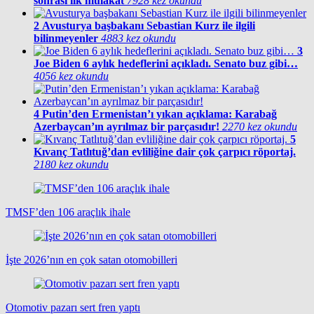
sonrası ilk mülakat
7928 kez okundu
2
Avusturya başbakanı Sebastian Kurz ile ilgili
bilinmeyenler
4883 kez okundu
3
Joe Biden 6 aylık hedeflerini açıkladı. Senato buz gibi…
4056 kez okundu
4
Putin’den Ermenistan’ı yıkan açıklama: Karabağ
Azerbaycan’ın ayrılmaz bir parçasıdır!
2270 kez okundu
5
Kıvanç Tatlıtuğ’dan evliliğine dair çok çarpıcı röportaj.
2180 kez okundu
TMSF’den 106 araçlık ihale
İşte 2026’nın en çok satan otomobilleri
Otomotiv pazarı sert fren yaptı