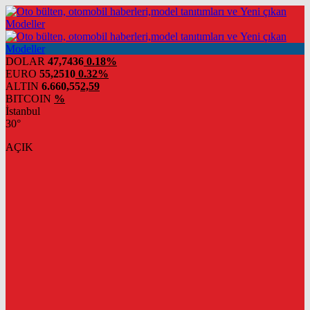
DOLAR
47,7436
0.18%
EURO
55,2510
0.32%
ALTIN
6.660,55
2,59
BITCOIN
%
İstanbul
30°
AÇIK