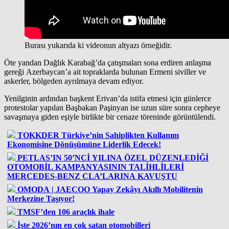
Burası yukarıda ki videonun altyazı örneğidir.
Öte yandan Dağlık Karabağ’da çatışmaları sona erdiren anlaşma
gereği Azerbaycan’a ait topraklarda bulunan Ermeni siviller ve
askerler, bölgeden ayrılmaya devam ediyor.
Yenilginin ardından başkent Erivan’da istifa etmesi için günlerce
protestolar yapılan Başbakan Paşinyan ise uzun süre sonra cepheye
savaşmaya giden eşiyle birlikte bir cenaze töreninde görüntülendi.
TOKKDER Türkiye’nin Sahiplikten Kullanım
Ekonomisine Dönüşümüne Liderlik Edecek!
PETLAS’IN 50’NCİ YILINA ÖZEL DÜZENLEDİĞİ
OTOMOBİL KAMPANYASININ TALİHLİLERİ
MERCEDES-BENZ CLA’LARINA KAVUŞTU
OMODA | JAECOO Yapay Zekâyı Akıllı Mobilitenin
Merkezine Taşıyor!
TMSF’den 106 araçlık ihale
İşte 2026’nın en çok satan otomobilleri