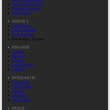
Yayın Akışları Dark
Nöbetçi Eczaneler
Son Dakika
SERVİS 3
Canlı Borsa
Namaz Vakitleri
Puan Durumu
Örnek Burç Yorumu
FİNANSİF
Altınlar
Dövizler
Hisseler
Kripto Paralar
Pariteler
İNTERAKTİF
Foto Galeri
Video Galeri
Yazarlar
Gazeteler
Sıcak Haber
HESAP