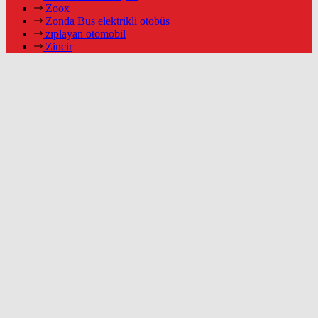
Zoox
Zonda Bus elektrikli otobüs
zıplayan otomobil
Zincir