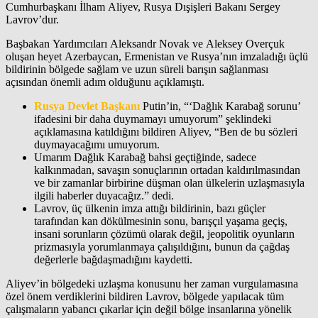
Cumhurbaşkanı İlham Aliyev, Rusya Dışişleri Bakanı Sergey
Lavrov’dur.
Başbakan Yardımcıları Aleksandr Novak ve Aleksey Overçuk
oluşan heyet Azerbaycan, Ermenistan ve Rusya’nın imzaladığı üçlü
bildirinin bölgede sağlam ve uzun süreli barışın sağlanması
açısından önemli adım olduğunu açıklamıştı.
Rusya Devlet Başkanı
Putin’in, “‘Dağlık Karabağ sorunu’
ifadesini bir daha duymamayı umuyorum” şeklindeki
açıklamasına katıldığını bildiren Aliyev, “Ben de bu sözleri
duymayacağımı umuyorum.
Umarım Dağlık Karabağ bahsi geçtiğinde, sadece
kalkınmadan, savaşın sonuçlarının ortadan kaldırılmasından
ve bir zamanlar birbirine düşman olan ülkelerin uzlaşmasıyla
ilgili haberler duyacağız.” dedi.
Lavrov, üç ülkenin imza attığı bildirinin, bazı güçler
tarafından kan dökülmesinin sonu, barışçıl yaşama geçiş,
insani sorunların çözümü olarak değil, jeopolitik oyunların
prizmasıyla yorumlanmaya çalışıldığını, bunun da çağdaş
değerlerle bağdaşmadığını kaydetti.
Aliyev’in bölgedeki uzlaşma konusunu her zaman vurgulamasına
özel önem verdiklerini bildiren Lavrov, bölgede yapılacak tüm
çalışmaların yabancı çıkarlar için değil bölge insanlarına yönelik