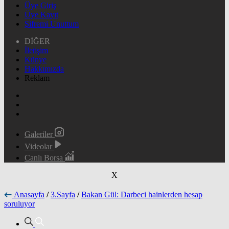
Üye Giriş
Üye Kayıt
Şifremi Unuttum
DİĞER
İletişim
Künye
Hakkımızda
Reklam
Galeriler
Videolar
Canlı Borsa
X
Anasayfa
/
3.Sayfa
/
Bakan Gül: Darbeci hainlerden hesap
soruluyor