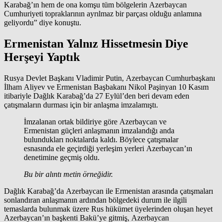
Karabağ’ın hem de ona komşu tüm bölgelerin Azerbaycan
Cumhuriyeti topraklarının ayrılmaz bir parçası olduğu anlamına
geliyordu” diye konuştu.
Ermenistan Yalnız Hissetmesin Diye
Herşeyi Yaptık
Rusya Devlet Başkanı Vladimir Putin, Azerbaycan Cumhurbaşkanı
İlham Aliyev ve Ermenistan Başbakanı Nikol Paşinyan 10 Kasım
itibariyle Dağlık Karabağ’da 27 Eylül’den beri devam eden
çatışmaların durması için bir anlaşma imzalamıştı.
İmzalanan ortak bildiriye göre Azerbaycan ve
Ermenistan güçleri anlaşmanın imzalandığı anda
bulundukları noktalarda kaldı. Böylece çatışmalar
esnasında ele geçirdiği yerleşim yerleri Azerbaycan’ın
denetimine geçmiş oldu.
Bu bir alıntı metin örneğidir.
Dağlık Karabağ’da Azerbaycan ile Ermenistan arasında çatışmaları
sonlandıran anlaşmanın ardından bölgedeki durum ile ilgili
temaslarda bulunmak üzere Rus hükümet üyelerinden oluşan heyet
Azerbaycan’ın başkenti Bakü’ye gitmiş, Azerbaycan