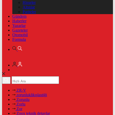
Hisseler
Altınlar
Pariteler
Gündem
Haberler
Yazarlar
Gazeteler
Otomobil
Formula
ZR-V
zorunluklikışlastiği
Zorunlu
Zorlu
Zor
Zoox teknik detaylar