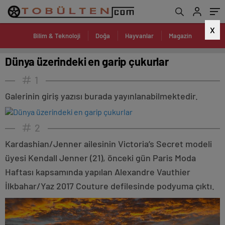
X
Bilim & Teknoloji
Doğa
Hayvanlar
Magazin
Dünya üzerindeki en garip çukurlar
1
Galerinin giriş yazısı burada yayınlanabilmektedir.
2
Kardashian/Jenner ailesinin Victoria’s Secret modeli
üyesi Kendall Jenner (21), önceki gün Paris Moda
Haftası kapsamında yapılan Alexandre Vauthier
İlkbahar/Yaz 2017 Couture defilesinde podyuma çıktı.