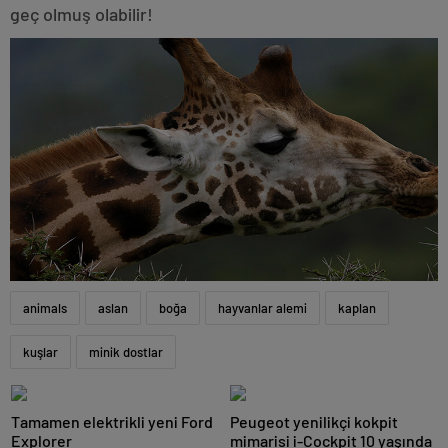
geç olmuş olabilir!
animals
aslan
boğa
hayvanlar alemi
kaplan
kuşlar
minik dostlar
Tamamen elektrikli yeni Ford
Peugeot yenilikçi kokpit
Explorer
mimarisi i-Cockpit 10 yaşında