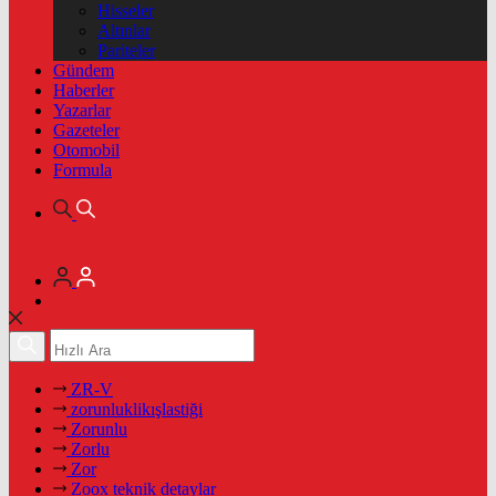
Hisseler
Altınlar
Pariteler
Gündem
Haberler
Yazarlar
Gazeteler
Otomobil
Formula
ZR-V
zorunluklikışlastiği
Zorunlu
Zorlu
Zor
Zoox teknik detaylar