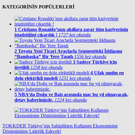
KATEGORİNİN POPÜLERLERİ
1
Cristiano Ronaldo’nun akıllara zarar tüm kariyerinin
istatistiğini çıkardık !
1727 kez okundu
2
Toyota Yeni Ticari Araçlarla Segmentteki İddiasını
“Bambaşka” Bir Yere Taşıdı
1556 kez okundu
3
Sadece Türkiye için
üretildi
1258 kez okundu
4
Ufak sınıfın en
dolu elektrikli modeli
1231 kez okundu
5
NBA’da Doğu ve Batı arasında maç bu yıl olmayacak,
detay haberimizde.
1224 kez okundu
TOKKDER Türkiye’nin Sahiplikten Kullanım Ekonomisine
Dönüşümüne Liderlik Edecek!