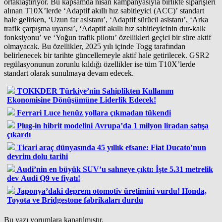
ortaklaştırıyor. Bu kapsamda nisan kampanyasıyla birlikte siparişleri
alınan T10X’lerde ‘Adaptif akıllı hız sabitleyici (ACC)’ standart
hale gelirken, ‘Uzun far asistanı’, ‘Adaptif sürücü asistanı’, ‘Arka
trafik çarpışma uyarısı’, ‘Adaptif akıllı hız sabitleyicinin dur-kalk
fonksiyonu’ ve ‘Yoğun trafik pilotu’ özellikleri geçici bir süre aktif
olmayacak. Bu özellikler, 2025 yılı içinde Togg tarafından
belirlenecek bir tarihte güncellemeyle aktif hale getirilecek. GSR2
regülasyonunun zorunlu kıldığı özellikler ise tüm T10X’lerde
standart olarak sunulmaya devam edecek.
TOKKDER Türkiye’nin Sahiplikten Kullanım
Ekonomisine Dönüşümüne Liderlik Edecek!
Ferrari Luce henüz yollara çıkmadan tükendi
Plug-in hibrit modelini Avrupa’da 1 milyon liradan satışa
çıkardı
Ticari araç dünyasında 45 yıllık efsane: Fiat Ducato’nun
devrim dolu tarihi
Audi’nin en büyük SUV’u sahneye çıktı: İşte 5.31 metrelik
dev Audi Q9 ve fiyatı!
Japonya’daki deprem otomotiv üretimini vurdu! Honda,
Toyota ve Bridgestone fabrikaları durdu
Bu yazı yorumlara kapatılmıştır.