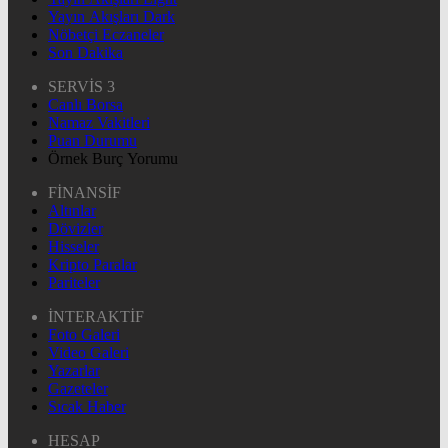
Yayın Akışları Dark
Nöbetçi Eczaneler
Son Dakika
SERVİS 3
Canlı Borsa
Namaz Vakitleri
Puan Durumu
Örnek Burç Yorumu
FİNANSİF
Altınlar
Dövizler
Hisseler
Kripto Paralar
Pariteler
İNTERAKTİF
Foto Galeri
Video Galeri
Yazarlar
Gazeteler
Sıcak Haber
HESAP