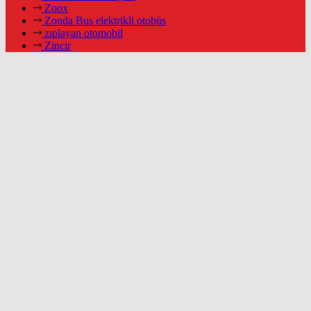
Zoox
Zonda Bus elektrikli otobüs
zıplayan otomobil
Zincir