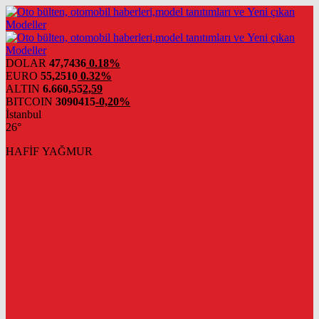
DOLAR
47,7436
0.18%
EURO
55,2510
0.32%
ALTIN
6.660,55
2,59
BITCOIN
3090415
-0,20%
İstanbul
26°
HAFİF YAĞMUR