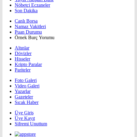
Nöbetçi Eczaneler
Son Dakika
Canlı Borsa
Namaz Vakitleri
Puan Durumu
Örnek Burç Yorumu
Altınlar
Dövizler
Hisseler
Kripto Paralar
Pariteler
Foto Galeri
Video Galeri
Yazarlar
Gazeteler
Sıcak Haber
Üye Giriş
Üye Kayıt
Şifremi Unuttum