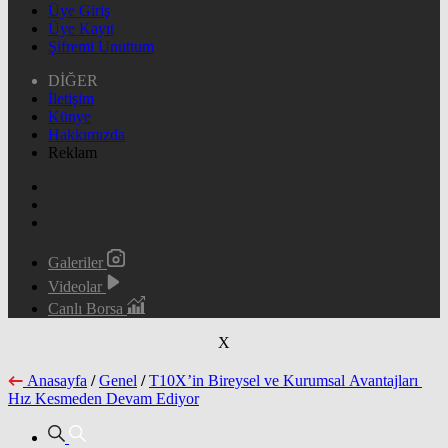
Üye Giriş
Üye Kayıt
Şifremi Unuttum
DİĞER
İletişim
Künye
Hakkımızda
Reklam
Galeriler
Videolar
Canlı Borsa
X
Anasayfa
/
Genel
/
T10X’in Bireysel ve Kurumsal Avantajları
Hız Kesmeden Devam Ediyor