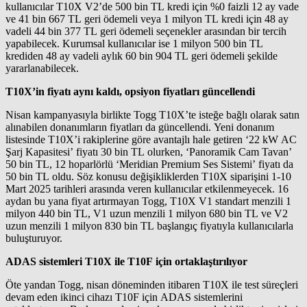
kullanıcılar T10X V2’de 500 bin TL kredi için %0 faizli 12 ay vade
ve 41 bin 667 TL geri ödemeli veya 1 milyon TL kredi için 48 ay
vadeli 44 bin 377 TL geri ödemeli seçenekler arasından bir tercih
yapabilecek. Kurumsal kullanıcılar ise 1 milyon 500 bin TL
krediden 48 ay vadeli aylık 60 bin 904 TL geri ödemeli şekilde
yararlanabilecek.
T10X’in fiyatı aynı kaldı, opsiyon fiyatları güncellendi
Nisan kampanyasıyla birlikte Togg T10X’te isteğe bağlı olarak satın
alınabilen donanımların fiyatları da güncellendi. Yeni donanım
listesinde T10X’i rakiplerine göre avantajlı hale getiren ‘22 kW AC
Şarj Kapasitesi’ fiyatı 30 bin TL olurken, ‘Panoramik Cam Tavan’
50 bin TL, 12 hoparlörlü ‘Meridian Premium Ses Sistemi’ fiyatı da
50 bin TL oldu. Söz konusu değişikliklerden T10X siparişini 1-10
Mart 2025 tarihleri arasında veren kullanıcılar etkilenmeyecek. 16
aydan bu yana fiyat artırmayan Togg, T10X V1 standart menzili 1
milyon 440 bin TL, V1 uzun menzili 1 milyon 680 bin TL ve V2
uzun menzili 1 milyon 830 bin TL başlangıç fiyatıyla kullanıcılarla
buluşturuyor.
ADAS sistemleri T10X ile T10F için ortaklaştırılıyor
Öte yandan Togg, nisan döneminden itibaren T10X ile test süreçleri
devam eden ikinci cihazı T10F için ADAS sistemlerini