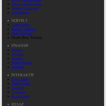
Yayın Akışları Dark
Nöbetçi Eczaneler
Son Dakika
SERVİS 3
Canlı Borsa
Namaz Vakitleri
Puan Durumu
Örnek Burç Yorumu
FİNANSİF
Altınlar
Dövizler
Hisseler
Kripto Paralar
Pariteler
İNTERAKTİF
Foto Galeri
Video Galeri
Yazarlar
Gazeteler
Sıcak Haber
HESAP