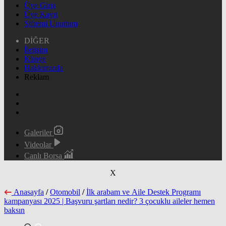
Üye Giriş
Üye Kayıt
Şifremi Unuttum
DİĞER
İletişim
Künye
Hakkımızda
Reklam
Galeriler
Videolar
Canlı Borsa
X
Anasayfa
/
Otomobil
/
İlk arabam ve Aile Destek Programı
kampanyası 2025 | Başvuru şartları nedir? 3 çocuklu aileler hemen
baksın