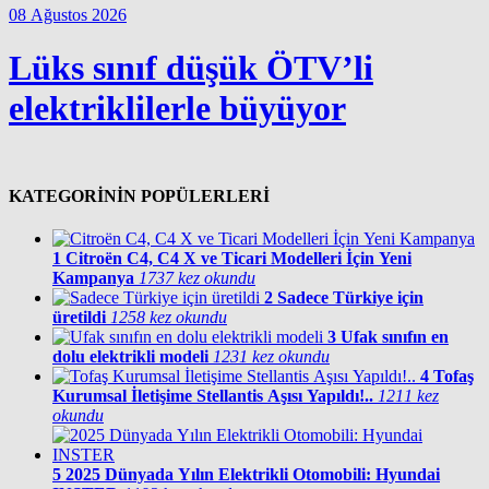
08 Ağustos 2026
Lüks sınıf düşük ÖTV’li
elektriklilerle büyüyor
KATEGORİNİN POPÜLERLERİ
1
Citroën C4, C4 X ve Ticari Modelleri İçin Yeni
Kampanya
1737 kez okundu
2
Sadece Türkiye için
üretildi
1258 kez okundu
3
Ufak sınıfın en
dolu elektrikli modeli
1231 kez okundu
4
Tofaş
Kurumsal İletişime Stellantis Aşısı Yapıldı!..
1211 kez
okundu
5
2025 Dünyada Yılın Elektrikli Otomobili: Hyundai