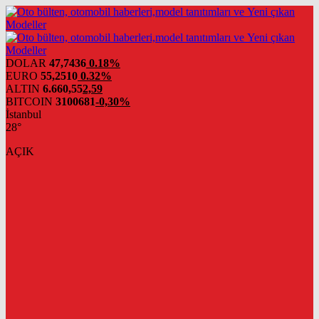
DOLAR
47,7436
0.18%
EURO
55,2510
0.32%
ALTIN
6.660,55
2,59
BITCOIN
3100681
-0,30%
İstanbul
28°
AÇIK