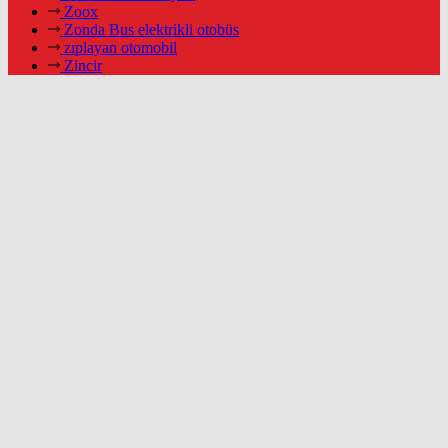
Zoox
Zonda Bus elektrikli otobüs
zıplayan otomobil
Zincir