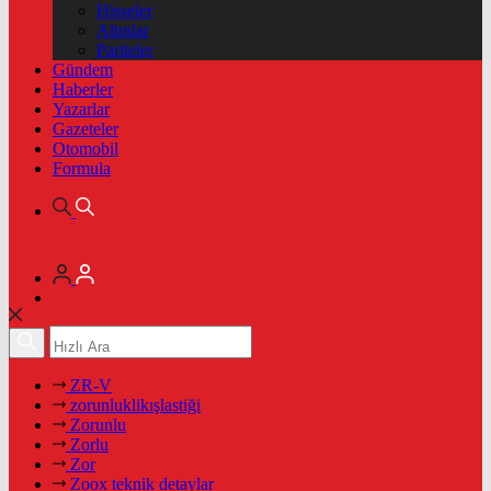
Hisseler
Altınlar
Pariteler
Gündem
Haberler
Yazarlar
Gazeteler
Otomobil
Formula
ZR-V
zorunluklikışlastiği
Zorunlu
Zorlu
Zor
Zoox teknik detaylar