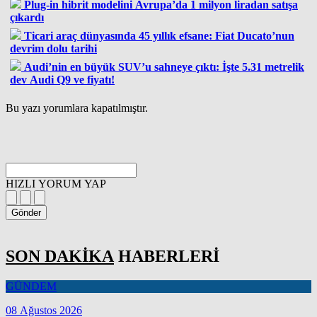
Plug-in hibrit modelini Avrupa’da 1 milyon liradan satışa
çıkardı
Ticari araç dünyasında 45 yıllık efsane: Fiat Ducato’nun
devrim dolu tarihi
Audi’nin en büyük SUV’u sahneye çıktı: İşte 5.31 metrelik
dev Audi Q9 ve fiyatı!
Bu yazı yorumlara kapatılmıştır.
HIZLI YORUM YAP
Gönder
SON DAKİKA
HABERLERİ
GÜNDEM
08 Ağustos 2026