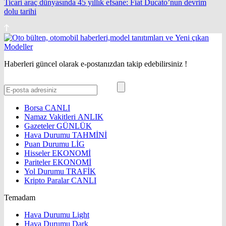
Ticari araç dünyasında 45 yıllık efsane: Fiat Ducato’nun devrim
dolu tarihi
Haberleri güncel olarak e-postanızdan takip edebilirsiniz !
Borsa
CANLI
Namaz Vakitleri
ANLIK
Gazeteler
GÜNLÜK
Hava Durumu
TAHMİNİ
Puan Durumu
LİG
Hisseler
EKONOMİ
Pariteler
EKONOMİ
Yol Durumu
TRAFİK
Kripto Paralar
CANLI
Temadam
Hava Durumu Light
Hava Durumu Dark