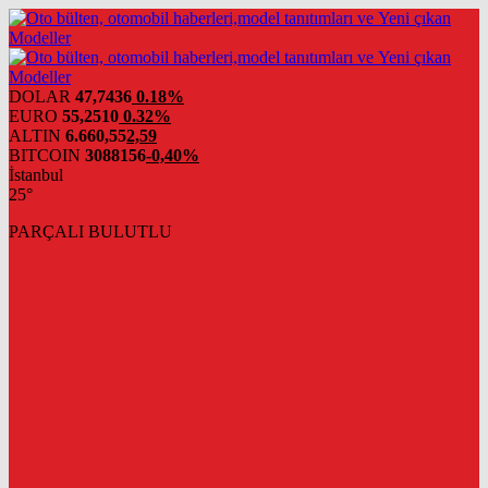
DOLAR
47,7436
0.18%
EURO
55,2510
0.32%
ALTIN
6.660,55
2,59
BITCOIN
3088156
-0,40%
İstanbul
25°
PARÇALI BULUTLU