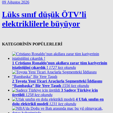
09 Ağustos 2026
Lüks sınıf düşük ÖTV’li
elektriklilerle büyüyor
KATEGORİNİN POPÜLERLERİ
1
Cristiano Ronaldo’nun akıllara zarar tüm kariyerinin
istatistiğini çıkardık !
1727 kez okundu
2
Toyota Yeni Ticari Araçlarla Segmentteki İddiasını
“Bambaşka” Bir Yere Taşıdı
1556 kez okundu
3
Sadece Türkiye için
üretildi
1258 kez okundu
4
Ufak sınıfın en
dolu elektrikli modeli
1231 kez okundu