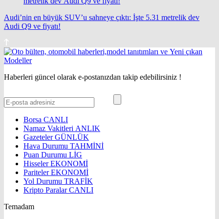
Audi’nin en büyük SUV’u sahneye çıktı: İşte 5.31 metrelik dev
Audi Q9 ve fiyatı!
Haberleri güncel olarak e-postanızdan takip edebilirsiniz !
Borsa
CANLI
Namaz Vakitleri
ANLIK
Gazeteler
GÜNLÜK
Hava Durumu
TAHMİNİ
Puan Durumu
LİG
Hisseler
EKONOMİ
Pariteler
EKONOMİ
Yol Durumu
TRAFİK
Kripto Paralar
CANLI
Temadam