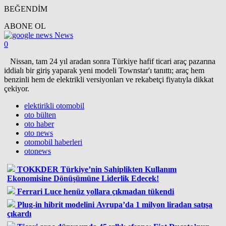
BEĞENDİM
ABONE OL
News
0
Nissan, tam 24 yıl aradan sonra Türkiye hafif ticari araç pazarına
iddialı bir giriş yaparak yeni modeli Townstar'ı tanıttı; araç hem
benzinli hem de elektrikli versiyonları ve rekabetçi fiyatıyla dikkat
çekiyor.
elektirikli otomobil
oto bülten
oto haber
oto news
otomobil haberleri
otonews
TOKKDER Türkiye’nin Sahiplikten Kullanım
Ekonomisine Dönüşümüne Liderlik Edecek!
Ferrari Luce henüz yollara çıkmadan tükendi
Plug-in hibrit modelini Avrupa’da 1 milyon liradan satışa
çıkardı