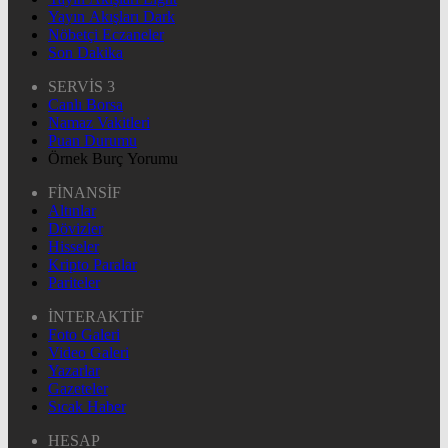
Yayın Akışları Dark
Nöbetçi Eczaneler
Son Dakika
SERVİS 3
Canlı Borsa
Namaz Vakitleri
Puan Durumu
Örnek Burç Yorumu
FİNANSİF
Altınlar
Dövizler
Hisseler
Kripto Paralar
Pariteler
İNTERAKTİF
Foto Galeri
Video Galeri
Yazarlar
Gazeteler
Sıcak Haber
HESAP