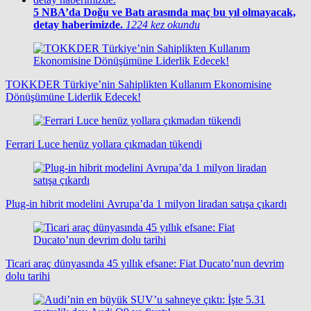
5
NBA’da Doğu ve Batı arasında maç bu yıl olmayacak,
detay haberimizde.
1224 kez okundu
TOKKDER Türkiye’nin Sahiplikten Kullanım Ekonomisine
Dönüşümüne Liderlik Edecek!
Ferrari Luce henüz yollara çıkmadan tükendi
Plug-in hibrit modelini Avrupa’da 1 milyon liradan satışa çıkardı
Ticari araç dünyasında 45 yıllık efsane: Fiat Ducato’nun devrim
dolu tarihi