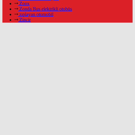
Zoox
Zonda Bus elektrikli otobüs
zıplayan otomobil
Zincir