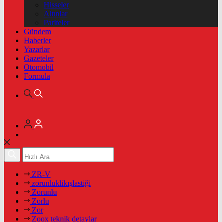
Hisseler
Altınlar
Pariteler
Gündem
Haberler
Yazarlar
Gazeteler
Otomobil
Formula
ZR-V
zorunluklikışlastiği
Zorunlu
Zorlu
Zor
Zoox teknik detaylar