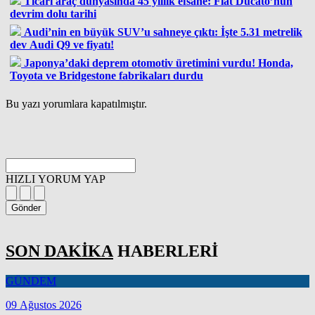
Ticari araç dünyasında 45 yıllık efsane: Fiat Ducato’nun
devrim dolu tarihi
Audi’nin en büyük SUV’u sahneye çıktı: İşte 5.31 metrelik
dev Audi Q9 ve fiyatı!
Japonya’daki deprem otomotiv üretimini vurdu! Honda,
Toyota ve Bridgestone fabrikaları durdu
Bu yazı yorumlara kapatılmıştır.
HIZLI YORUM YAP
Gönder
SON DAKİKA
HABERLERİ
GÜNDEM
09 Ağustos 2026