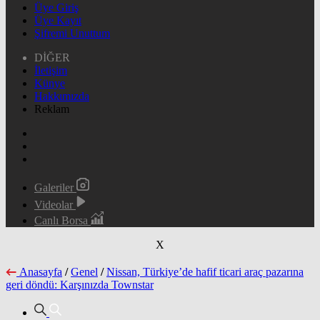
Üye Giriş
Üye Kayıt
Şifremi Unuttum
DİĞER
İletişim
Künye
Hakkımızda
Reklam
Galeriler
Videolar
Canlı Borsa
X
Anasayfa
/
Genel
/
Nissan, Türkiye’de hafif ticari araç pazarına
geri döndü: Karşınızda Townstar