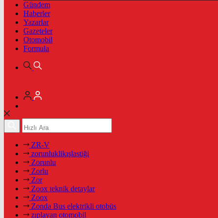
Gündem
Haberler
Yazarlar
Gazeteler
Otomobil
Formula
ZR-V
zorunluklikışlastiği
Zorunlu
Zorlu
Zor
Zoox teknik detaylar
Zoox
Zonda Bus elektrikli otobüs
zıplayan otomobil