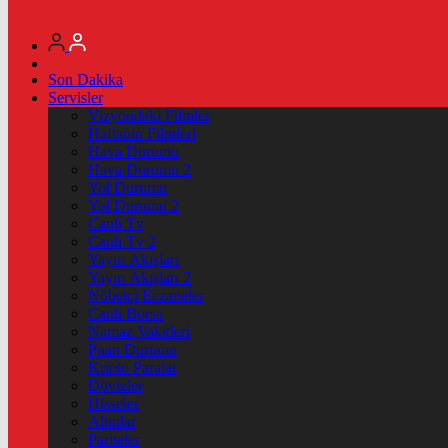
Son Dakika
Servisler
Vizyondaki Filmler
Haftanin Filmleri
Hava Durumu
Hava Durumu 2
Yol Durumu
Yol Durumu 2
Canlı Tv
Canlı Tv 2
Yayın Akışları
Yayın Akışları 2
Nöbetçi Eczaneler
Canlı Borsa
Namaz Vakitleri
Puan Durumu
Kripto Paralar
Dövizler
Hisseler
Altınlar
Pariteler