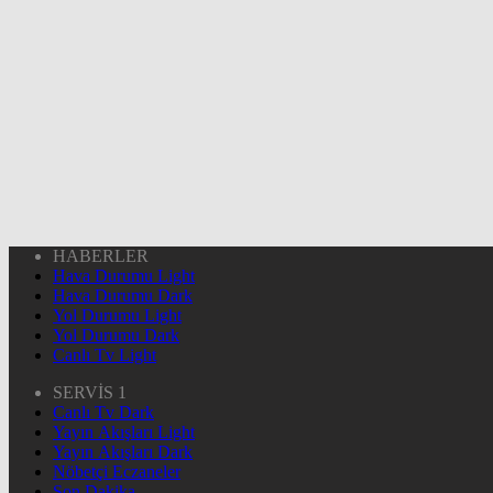
HABERLER
Hava Durumu Light
Hava Durumu Dark
Yol Durumu Light
Yol Durumu Dark
Canlı Tv Light
SERVİS 1
Canlı Tv Dark
Yayın Akışları Light
Yayın Akışları Dark
Nöbetçi Eczaneler
Son Dakika