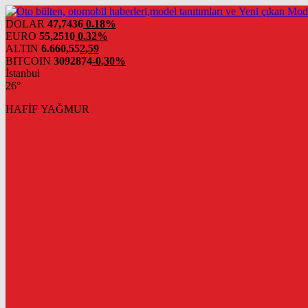
DOLAR
47,7436
0.18%
EURO
55,2510
0.32%
ALTIN
6.660,55
2,59
BITCOIN
3092874
-0,30%
İstanbul
26°
HAFİF YAĞMUR