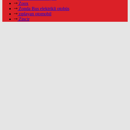
Zoox
Zonda Bus elektrikli otobüs
zıplayan otomobil
Zincir