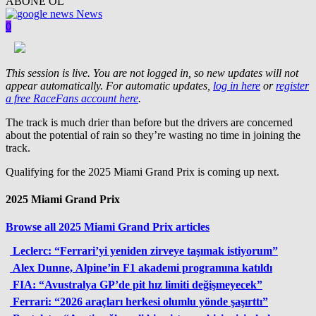
ABONE OL
News
0
This session is live. You are not logged in, so new updates will not
appear automatically. For automatic updates,
log in here
or
register
a free RaceFans account here
.
The track is much drier than before but the drivers are concerned
about the potential of rain so they’re wasting no time in joining the
track.
Qualifying for the 2025 Miami Grand Prix is coming up next.
2025 Miami Grand Prix
Browse all 2025 Miami Grand Prix articles
Leclerc: “Ferrari’yi yeniden zirveye taşımak istiyorum”
Alex Dunne, Alpine’in F1 akademi programına katıldı
FIA: “Avustralya GP’de pit hız limiti değişmeyecek”
Ferrari: “2026 araçları herkesi olumlu yönde şaşırttı”