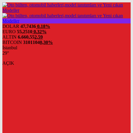
DOLAR
47,7436
0.18%
EURO
55,2510
0.32%
ALTIN
6.660,55
2,59
BITCOIN
3101104
0,30%
İstanbul
29°
AÇIK