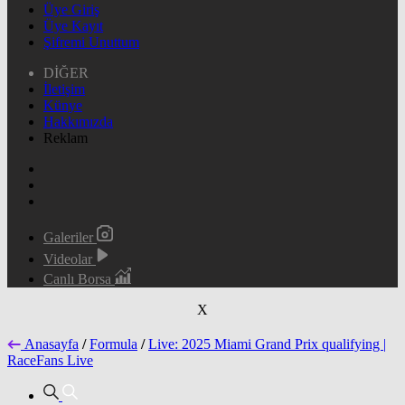
Üye Giriş
Üye Kayıt
Şifremi Unuttum
DİĞER
İletişim
Künye
Hakkımızda
Reklam
Galeriler
Videolar
Canlı Borsa
X
Anasayfa
/
Formula
/
Live: 2025 Miami Grand Prix qualifying |
RaceFans Live