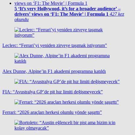
5
‘It’s very Hollywood, it’s for a broader audience’ –
drivers’ views on ‘F1: The Movie’ | Formula 1
427 kez
okundu
Leclerc: “Ferrari’yi yeniden zirveye taşımak istiyorum”
Alex Dunne, Alpine’in F1 akademi programına katıldı
FIA: “Avustralya GP’de pit hız limiti değişmeyecek”
Ferrari: “2026 araçları herkesi olumlu yönde şaşırttı”