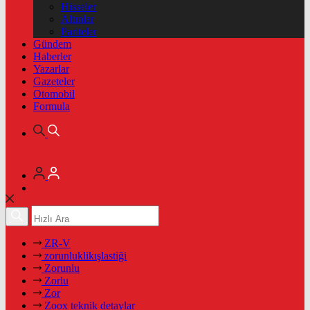
Hisseler
Altınlar
Pariteler
Gündem
Haberler
Yazarlar
Gazeteler
Otomobil
Formula
ZR-V
zorunluklikışlastiği
Zorunlu
Zorlu
Zor
Zoox teknik detaylar