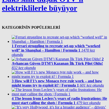
elektriklilerle büyüyor
KATEGORİNİN POPÜLERLERİ
1
Ferrari struggling to recreate set-up which “worked
well” in Shanghai – Hamilton | Formula 1
1470 kez
okundu
2
Ayhancan Güven DTM’i Kazanan İlk Türk Pilot Oldu!
832 kez okundu
3
How will F1’s new Monaco tyre rule work – and how
might teams try to exploit it? | Formula 1
601 kez okundu
4
The lesson from Leclerc’s years of radio frustrations: He
must start calling the shots | Formula 1
479 kez okundu