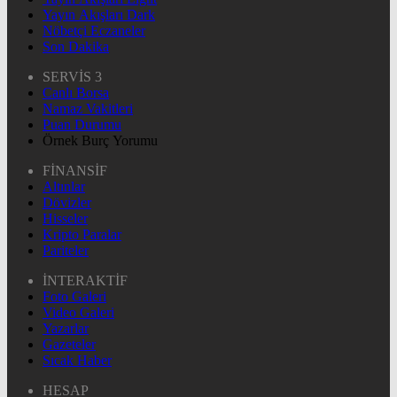
Yayın Akışları Dark
Nöbetçi Eczaneler
Son Dakika
SERVİS 3
Canlı Borsa
Namaz Vakitleri
Puan Durumu
Örnek Burç Yorumu
FİNANSİF
Altınlar
Dövizler
Hisseler
Kripto Paralar
Pariteler
İNTERAKTİF
Foto Galeri
Video Galeri
Yazarlar
Gazeteler
Sıcak Haber
HESAP