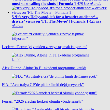
must start calling the shots | Formula 1
479 kez okundu
5
‘It’s very Hollywood, it’s for a broader audience’ –
drivers’ views on ‘F1: The Movie’ | Formula 1
425 kez
okundu
Leclerc: “Ferrari’yi yeniden zirveye taşımak istiyorum”
Alex Dunne, Alpine’in F1 akademi programına katıldı
FIA: “Avustralya GP’de pit hız limiti değişmeyecek”
Ferrari: “2026 araçları herkesi olumlu yönde şaşırttı”