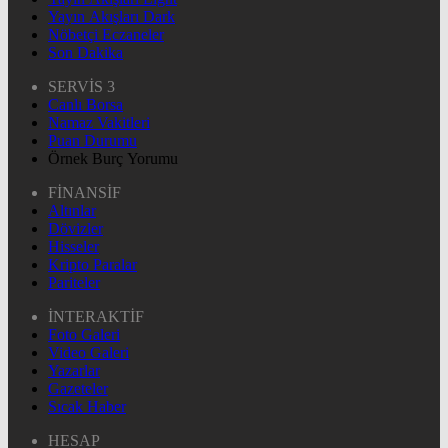
Yayın Akışları Dark
Nöbetçi Eczaneler
Son Dakika
SERVİS 3
Canlı Borsa
Namaz Vakitleri
Puan Durumu
Örnek Burç Yorumu
FİNANSİF
Altınlar
Dövizler
Hisseler
Kripto Paralar
Pariteler
İNTERAKTİF
Foto Galeri
Video Galeri
Yazarlar
Gazeteler
Sıcak Haber
HESAP