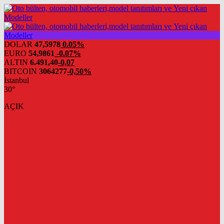
DOLAR
47,5978
0.05%
EURO
54,9861
-0.07%
ALTIN
6.491,40
-0,07
BITCOIN
3064277
-0,50%
İstanbul
30°
AÇIK