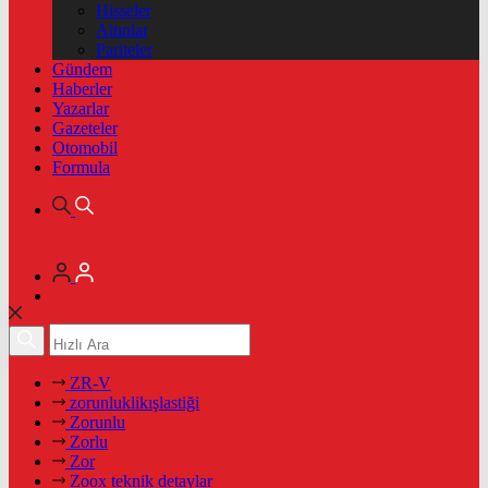
Hisseler
Altınlar
Pariteler
Gündem
Haberler
Yazarlar
Gazeteler
Otomobil
Formula
ZR-V
zorunluklikışlastiği
Zorunlu
Zorlu
Zor
Zoox teknik detaylar