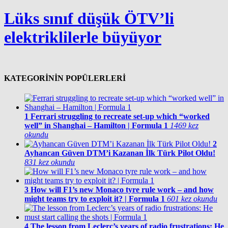
Lüks sınıf düşük ÖTV’li
elektriklilerle büyüyor
KATEGORİNİN POPÜLERLERİ
1
Ferrari struggling to recreate set-up which “worked
well” in Shanghai – Hamilton | Formula 1
1469 kez
okundu
2
Ayhancan Güven DTM’i Kazanan İlk Türk Pilot Oldu!
831 kez okundu
3
How will F1’s new Monaco tyre rule work – and how
might teams try to exploit it? | Formula 1
601 kez okundu
4
The lesson from Leclerc’s years of radio frustrations: He