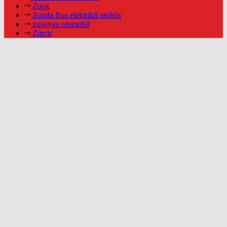
Zoox
Zonda Bus elektrikli otobüs
zıplayan otomobil
Zincir