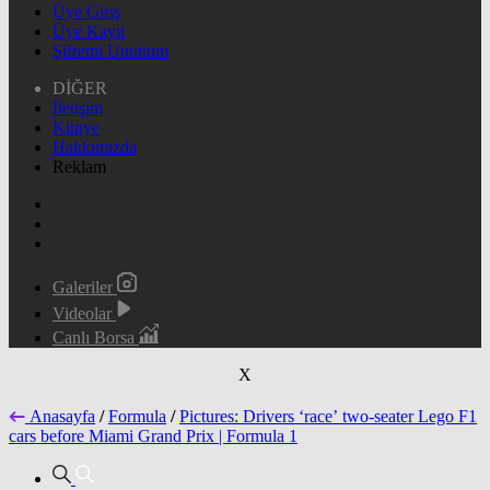
Üye Giriş
Üye Kayıt
Şifremi Unuttum
DİĞER
İletişim
Künye
Hakkımızda
Reklam
Galeriler
Videolar
Canlı Borsa
X
Anasayfa
/
Formula
/
Pictures: Drivers ‘race’ two-seater Lego F1
cars before Miami Grand Prix | Formula 1