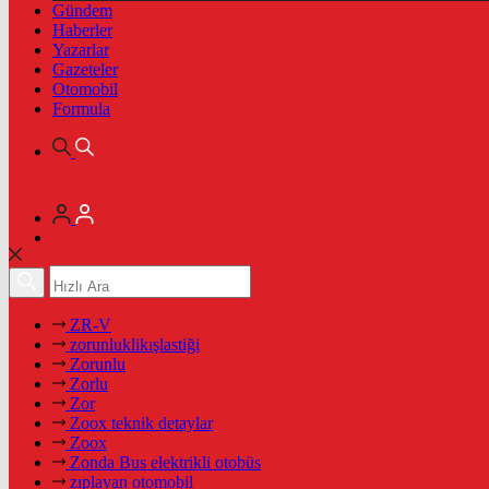
Gündem
Haberler
Yazarlar
Gazeteler
Otomobil
Formula
ZR-V
zorunluklikışlastiği
Zorunlu
Zorlu
Zor
Zoox teknik detaylar
Zoox
Zonda Bus elektrikli otobüs
zıplayan otomobil