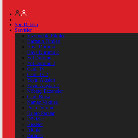
Son Dakika
Servisler
Vizyondaki Filmler
Haftanin Filmleri
Hava Durumu
Hava Durumu 2
Yol Durumu
Yol Durumu 2
Canlı Tv
Canlı Tv 2
Yayın Akışları
Yayın Akışları 2
Nöbetçi Eczaneler
Canlı Borsa
Namaz Vakitleri
Puan Durumu
Kripto Paralar
Dövizler
Hisseler
Altınlar
Pariteler