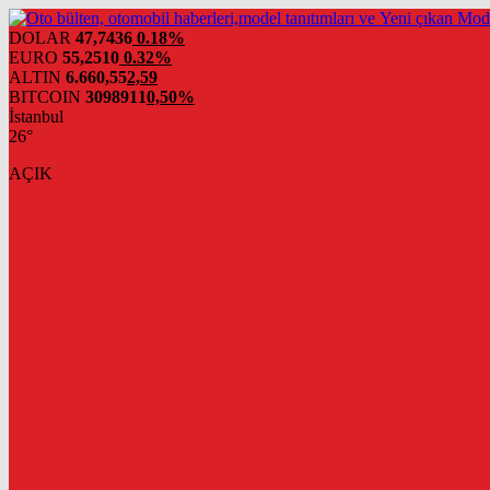
DOLAR
47,7436
0.18%
EURO
55,2510
0.32%
ALTIN
6.660,55
2,59
BITCOIN
3098911
0,50%
İstanbul
26°
AÇIK