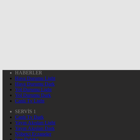
HABERLER
Hava Durumu Light
Hava Durumu Dark
Yol Durumu Light
Yol Durumu Dark
Canlı Tv Light
SERVİS 1
Canlı Tv Dark
Yayın Akışları Light
Yayın Akışları Dark
Nöbetçi Eczaneler
Son Dakika