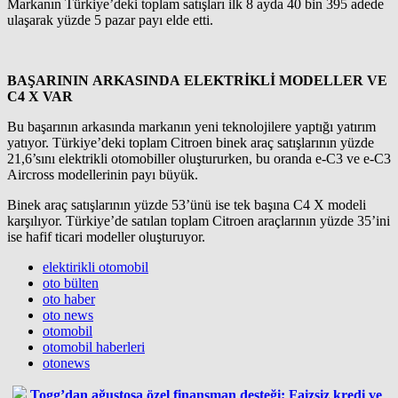
Markanın Türkiye’deki toplam satışları ilk 8 ayda 40 bin 395 adede
ulaşarak yüzde 5 pazar payı elde etti.
BAŞARININ ARKASINDA ELEKTRİKLİ MODELLER VE
C4 X VAR
Bu başarının arkasında markanın yeni teknolojilere yaptığı yatırım
yatıyor. Türkiye’deki toplam Citroen binek araç satışlarının yüzde
21,6’sını elektrikli otomobiller oluştururken, bu oranda e-C3 ve e-C3
Aircross modellerinin payı büyük.
Binek araç satışlarının yüzde 53’ünü ise tek başına C4 X modeli
karşılıyor. Türkiye’de satılan toplam Citroen araçlarının yüzde 35’ini
ise hafif ticari modeller oluşturuyor.
elektirikli otomobil
oto bülten
oto haber
oto news
otomobil
otomobil haberleri
otonews
Togg’dan ağustosa özel finansman desteği: Faizsiz kredi ve