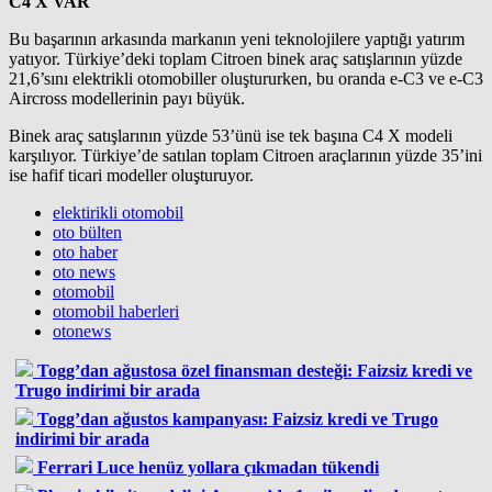
C4 X VAR
Bu başarının arkasında markanın yeni teknolojilere yaptığı yatırım
yatıyor. Türkiye’deki toplam Citroen binek araç satışlarının yüzde
21,6’sını elektrikli otomobiller oluştururken, bu oranda e-C3 ve e-C3
Aircross modellerinin payı büyük.
Binek araç satışlarının yüzde 53’ünü ise tek başına C4 X modeli
karşılıyor. Türkiye’de satılan toplam Citroen araçlarının yüzde 35’ini
ise hafif ticari modeller oluşturuyor.
elektirikli otomobil
oto bülten
oto haber
oto news
otomobil
otomobil haberleri
otonews
Togg’dan ağustosa özel finansman desteği: Faizsiz kredi ve
Trugo indirimi bir arada
Togg’dan ağustos kampanyası: Faizsiz kredi ve Trugo
indirimi bir arada
Ferrari Luce henüz yollara çıkmadan tükendi