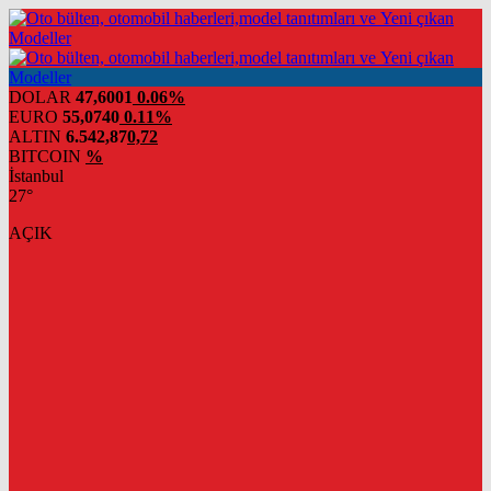
DOLAR
47,6001
0.06%
EURO
55,0740
0.11%
ALTIN
6.542,87
0,72
BITCOIN
%
İstanbul
27°
AÇIK