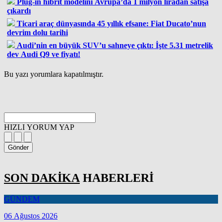
Plug-in hibrit modelini Avrupa’da 1 milyon liradan satışa
çıkardı
Ticari araç dünyasında 45 yıllık efsane: Fiat Ducato’nun
devrim dolu tarihi
Audi’nin en büyük SUV’u sahneye çıktı: İşte 5.31 metrelik
dev Audi Q9 ve fiyatı!
Bu yazı yorumlara kapatılmıştır.
HIZLI YORUM YAP
Gönder
SON DAKİKA
HABERLERİ
GÜNDEM
06 Ağustos 2026