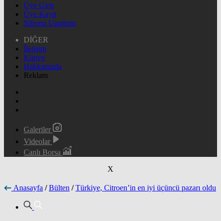
Üye Giriş
Üye Kayıt
Şifremi Unuttum
DİĞER
İletişim
Künye
Hakkımızda
Reklam
Galeriler
Videolar
Canlı Borsa
X
Anasayfa
/
Bülten
/
Türkiye, Citroen’in en iyi üçüncü pazarı oldu