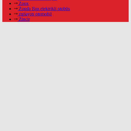
Zoox
Zonda Bus elektrikli otobüs
zıplayan otomobil
Zincir