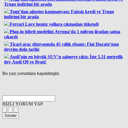
Trugo indirimi bir arada
Togg’dan ağustos kampanyası: Faizsiz kredi ve Trugo
indirimi bir arada
Ferrari Luce henüz yollara çıkmadan tükendi
Plug-in hibrit modelini Avrupa’da 1 milyon liradan satışa
çıkardı
Ticari araç dünyasında 45 yıllık efsane: Fiat Ducato’nun
devrim dolu tarihi
Audi’nin en büyük SUV’u sahneye çıktı: İşte 5.31 metrelik
dev Audi Q9 ve fiyatı!
Bu yazı yorumlara kapatılmıştır.
HIZLI YORUM YAP
Gönder