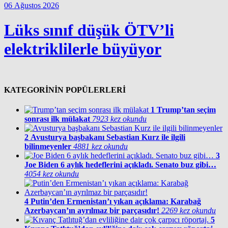
06 Ağustos 2026
Lüks sınıf düşük ÖTV’li
elektriklilerle büyüyor
KATEGORİNİN POPÜLERLERİ
1
Trump’tan seçim
sonrası ilk mülakat
7923 kez okundu
2
Avusturya başbakanı Sebastian Kurz ile ilgili
bilinmeyenler
4881 kez okundu
3
Joe Biden 6 aylık hedeflerini açıkladı. Senato buz gibi…
4054 kez okundu
4
Putin’den Ermenistan’ı yıkan açıklama: Karabağ
Azerbaycan’ın ayrılmaz bir parçasıdır!
2269 kez okundu
5