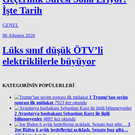
İşte Tarih
GENEL
06 Ağustos 2026
Lüks sınıf düşük ÖTV’li
elektriklilerle büyüyor
KATEGORİNİN POPÜLERLERİ
1
Trump’tan seçim
sonrası ilk mülakat
7923 kez okundu
2
Avusturya başbakanı Sebastian Kurz ile ilgili
bilinmeyenler
4881 kez okundu
3
Joe Biden 6 aylık hedeflerini açıkladı. Senato buz gibi…