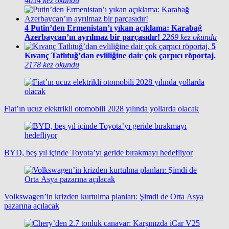
4054 kez okundu
4
Putin’den Ermenistan’ı yıkan açıklama: Karabağ
Azerbaycan’ın ayrılmaz bir parçasıdır!
2269 kez okundu
5
Kıvanç Tatlıtuğ’dan evliliğine dair çok çarpıcı röportaj.
2178 kez okundu
Fiat’ın ucuz elektrikli otomobili 2028 yılında yollarda olacak
BYD, beş yıl içinde Toyota’yı geride bırakmayı hedefliyor
Volkswagen’in krizden kurtulma planları: Şimdi de Orta Asya
pazarına açılacak