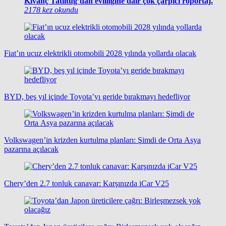
Kıvanç Tatlıtuğ’dan evliliğine dair çok çarpıcı röportaj.
2178 kez okundu
Fiat’ın ucuz elektrikli otomobili 2028 yılında yollarda olacak
BYD, beş yıl içinde Toyota’yı geride bırakmayı hedefliyor
Volkswagen’in krizden kurtulma planları: Şimdi de Orta Asya
pazarına açılacak
Chery’den 2.7 tonluk canavar: Karşınızda iCar V25