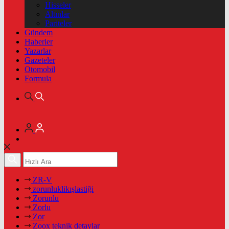
Hisseler
Altınlar
Pariteler
Gündem
Haberler
Yazarlar
Gazeteler
Otomobil
Formula
ZR-V
zorunluklikışlastiği
Zorunlu
Zorlu
Zor
Zoox teknik detaylar