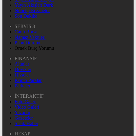
Yayın Akışları Dark
Nöbetçi Eczaneler
Son Dakika
SERVİS 3
Canlı Borsa
Namaz Vakitleri
Puan Durumu
Örnek Burç Yorumu
FİNANSİF
Altınlar
Dövizler
Hisseler
Kripto Paralar
Pariteler
İNTERAKTİF
Foto Galeri
Video Galeri
Yazarlar
Gazeteler
Sıcak Haber
HESAP