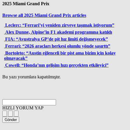
2025 Miami Grand Prix
Browse all 2025 Miami Grand Prix articles
Leclerc: “Ferrari’yi yeniden zirveye taşımak istiyorum”
Alex Dunne, Alpine’in F1 akademi programına katıldı
FIA: “Avustralya GP’de pit hız limiti değişmeyecek”
Ferrari: “2026 araçları herkesi olumlu yönde şaşırttı”
Bortoleto: “Austin eğlenceli bir pist ama bizim için kolay
olmayacak”
Cowell: “Honda’nın gelişim hızı gerçekten etkileyici”
Bu yazı yorumlara kapatılmıştır.
HIZLI YORUM YAP
Gönder