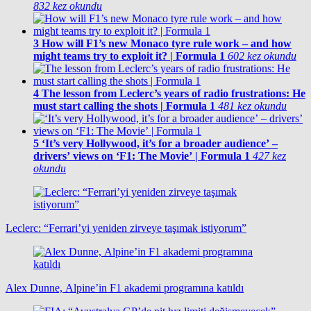
832 kez okundu
3
How will F1’s new Monaco tyre rule work – and how
might teams try to exploit it? | Formula 1
602 kez okundu
4
The lesson from Leclerc’s years of radio frustrations: He
must start calling the shots | Formula 1
481 kez okundu
5
‘It’s very Hollywood, it’s for a broader audience’ –
drivers’ views on ‘F1: The Movie’ | Formula 1
427 kez
okundu
Leclerc: “Ferrari’yi yeniden zirveye taşımak istiyorum”
Alex Dunne, Alpine’in F1 akademi programına katıldı