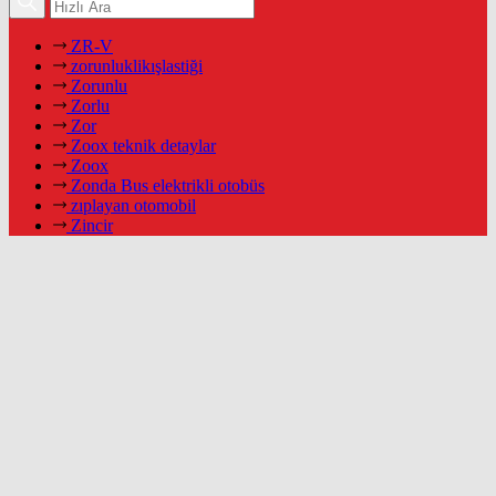
ZR-V
zorunluklikışlastiği
Zorunlu
Zorlu
Zor
Zoox teknik detaylar
Zoox
Zonda Bus elektrikli otobüs
zıplayan otomobil
Zincir