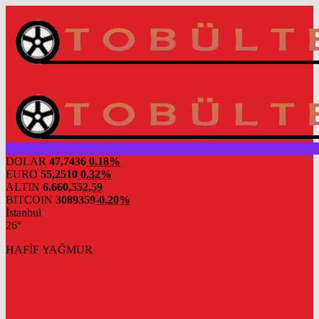
DOLAR
47,7436
0.18%
EURO
55,2510
0.32%
ALTIN
6.660,55
2,59
BITCOIN
3089359
-0,20%
İstanbul
26°
HAFİF YAĞMUR