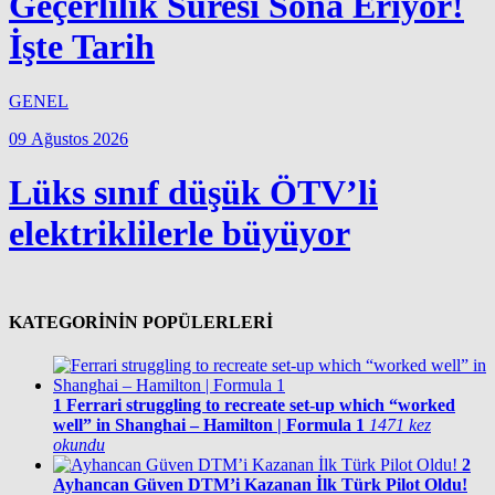
Geçerlilik Süresi Sona Eriyor!
İşte Tarih
GENEL
09 Ağustos 2026
Lüks sınıf düşük ÖTV’li
elektriklilerle büyüyor
KATEGORİNİN POPÜLERLERİ
1
Ferrari struggling to recreate set-up which “worked
well” in Shanghai – Hamilton | Formula 1
1471 kez
okundu
2
Ayhancan Güven DTM’i Kazanan İlk Türk Pilot Oldu!