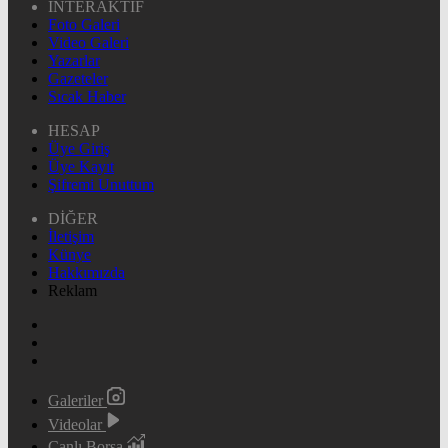
İNTERAKTİF
Foto Galeri
Video Galeri
Yazarlar
Gazeteler
Sıcak Haber
HESAP
Üye Giriş
Üye Kayıt
Şifremi Unuttum
DİĞER
İletişim
Künye
Hakkımızda
Reklam
Galeriler
Videolar
Canlı Borsa