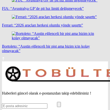
FIA: “Avustralya GP’de pit hız limiti değişmeyecek”
Ferrari: “2026 araçları herkesi olumlu yönde şaşırttı”
Bortoleto: “Austin eğlenceli bir pist ama bizim için kolay
olmayacak”
Haberleri güncel olarak e-postanızdan takip edebilirsiniz !