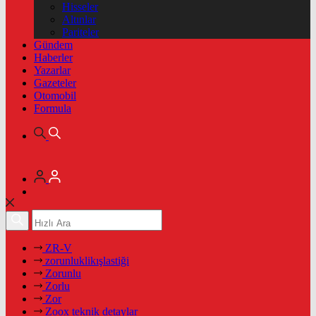
Hisseler
Altınlar
Pariteler
Gündem
Haberler
Yazarlar
Gazeteler
Otomobil
Formula
ZR-V
zorunluklikışlastiği
Zorunlu
Zorlu
Zor
Zoox teknik detaylar