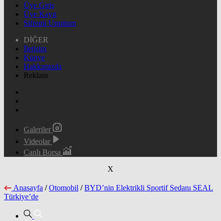
Üye Giriş
Üye Kayıt
Şifremi Unuttum
DİĞER
İletişim
Künye
Hakkımızda
Reklam
Galeriler
Videolar
Canlı Borsa
X
Anasayfa
/
Otomobil
/
BYD’nin Elektrikli Sportif Sedanı SEAL
Türkiye’de