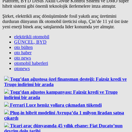
Platform, BYD DiSus Akıllı Gövde Kontrol Sistemi ve DMO süper
hibrit sistemi gibi önemli teknolojik ilerlemelere imza atmıştır.
Şirket, elektrikli araç dönüşümünde fosil yakıtlı araç üretimini
durduran dünyanın ilk otomobil üreticisi olup, Çin’de 11 yıl üst üste
yeni enerji binek araç satışlarında lider konumda yer almıştır.
elektirikli otomobil
GÜNCEL, BYD
oto bülten
oto haber
oto news
otomobil haberleri
otonews
Togg’dan ağustosa özel finansman desteği: Faizsiz kredi ve
Trugo indirimi bir arada
Togg’dan ağustos kampanyası: Faizsiz kredi ve Trugo
indirimi bir arada
Ferrari Luce henüz yollara çıkmadan tükendi
Plug-in hibrit modelini Avrupa’da 1 milyon liradan satışa
çıkardı
Ticari araç dünyasında 45 yıllık efsane: Fiat Ducato’nun
devrim dolu tarihi