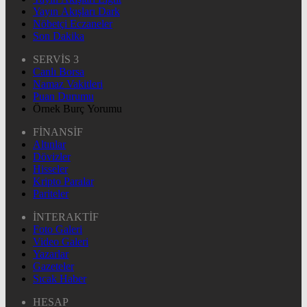
Yayın Akışları Dark
Nöbetçi Eczaneler
Son Dakika
SERVİS 3
Canlı Borsa
Namaz Vakitleri
Puan Durumu
Örnek Burç Yorumu
FİNANSİF
Altınlar
Dövizler
Hisseler
Kripto Paralar
Pariteler
İNTERAKTİF
Foto Galeri
Video Galeri
Yazarlar
Gazeteler
Sıcak Haber
HESAP