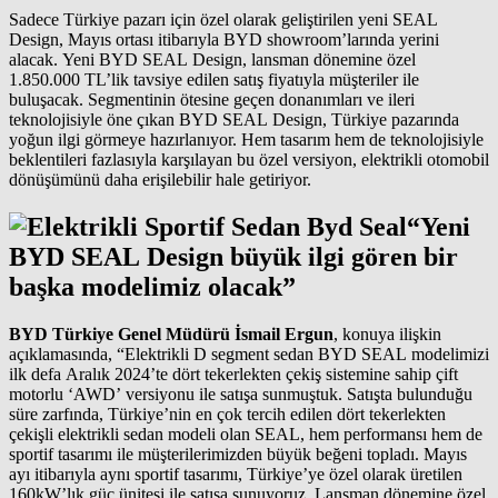
Sadece Türkiye pazarı için özel olarak geliştirilen yeni SEAL
Design, Mayıs ortası itibarıyla BYD showroom’larında yerini
alacak. Yeni BYD SEAL Design, lansman dönemine özel
1.850.000 TL’lik tavsiye edilen satış fiyatıyla müşteriler ile
buluşacak. Segmentinin ötesine geçen donanımları ve ileri
teknolojisiyle öne çıkan BYD SEAL Design, Türkiye pazarında
yoğun ilgi görmeye hazırlanıyor. Hem tasarım hem de teknolojisiyle
beklentileri fazlasıyla karşılayan bu özel versiyon, elektrikli otomobil
dönüşümünü daha erişilebilir hale getiriyor.
“Yeni
BYD SEAL Design büyük ilgi gören bir
başka modelimiz olacak”
BYD Türkiye Genel Müdürü İsmail Ergun
, konuya ilişkin
açıklamasında, “Elektrikli D segment sedan BYD SEAL modelimizi
ilk defa Aralık 2024’te dört tekerlekten çekiş sistemine sahip çift
motorlu ‘AWD’ versiyonu ile satışa sunmuştuk. Satışta bulunduğu
süre zarfında, Türkiye’nin en çok tercih edilen dört tekerlekten
çekişli elektrikli sedan modeli olan SEAL, hem performansı hem de
sportif tasarımı ile müşterilerimizden büyük beğeni topladı. Mayıs
ayı itibarıyla aynı sportif tasarımı, Türkiye’ye özel olarak üretilen
160kW’lık güç ünitesi ile satışa sunuyoruz. Lansman dönemine özel