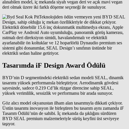
alınabilen model, iç mekanda siyah vegan deri ve açık mavi vegan
deri olmak üzere iki farklı döşeme seçeneği ile sunuluyor.
Teknolojiden ödün vermeyen yeni BYD SEAL
Design, sahip olduğu iç mekan özellikleriyle de dikkat çekiyor.
Elektrikli dönebilir 15.6 inç dokunmatik multimedya ekranı, Apple
CarPlay ve Android Auto uyumluluğu, panoramik görüş kamerası,
ısıtmalı deri direksiyon simidi, havalandırmalı ve elektrikli
ayarlanabilir ön koltuklar ve 12 hoparlörlü Dynaudio premium ses
sistemi gibi donanımlar, SEAL Design’ı sınıfının üstünde bir
elektrikli sedan haline getiriyor.
Tasarımda iF Design Award Ödülü
BYD’nin D segmentindeki elektrikli sedan modeli SEAL, dinamik
tasarımı yüksek performansla birleştiriyor. Aerodinamik gövdesi
sayesinde, sadece 0.219 Cd’lik rüzgar direncine sahip SEAL,
yüksek verimlilik, sessizlik ve performansı bir arada sunuyor.
Göz alıcı model okyanustan ilham alan tasarımıyla dikkati çekiyor.
Üstün tasarımı inovasyon ile birleştiren bu tasarım aynı zamanda iF
Tasarım Ödülü’nün de sahibi. İç mekanda da şıklığını sürdüren
BYD SEAL premium malzemeleriyle sürüş keyfini üst seviyeye
taşıyor.