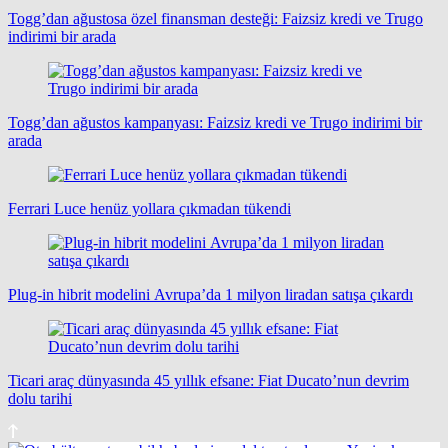
Togg’dan ağustosa özel finansman desteği: Faizsiz kredi ve Trugo
indirimi bir arada
Togg’dan ağustos kampanyası: Faizsiz kredi ve Trugo indirimi bir
arada
Ferrari Luce henüz yollara çıkmadan tükendi
Plug-in hibrit modelini Avrupa’da 1 milyon liradan satışa çıkardı
Ticari araç dünyasında 45 yıllık efsane: Fiat Ducato’nun devrim
dolu tarihi