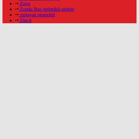
Zoox
Zonda Bus elektrikli otobüs
zıplayan otomobil
Zincir