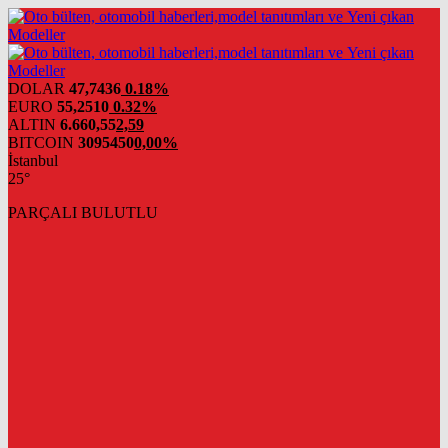
DOLAR
47,7436
0.18%
EURO
55,2510
0.32%
ALTIN
6.660,55
2,59
BITCOIN
3095450
0,00%
İstanbul
25°
PARÇALI BULUTLU