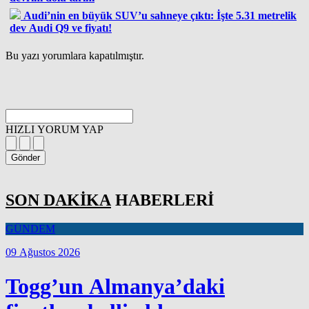
Audi’nin en büyük SUV’u sahneye çıktı: İşte 5.31 metrelik
dev Audi Q9 ve fiyatı!
Bu yazı yorumlara kapatılmıştır.
HIZLI YORUM YAP
Gönder
SON DAKİKA
HABERLERİ
GÜNDEM
09 Ağustos 2026
Togg’un Almanya’daki