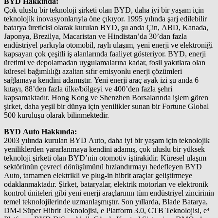
BYD Hakkında:
Çok uluslu bir teknoloji şirketi olan BYD, daha iyi bir yaşam için
teknolojik inovasyonlarıyla öne çıkıyor. 1995 yılında şarj edilebilir
batarya üreticisi olarak kurulan BYD, şu anda Çin, ABD, Kanada,
Japonya, Brezilya, Macaristan ve Hindistan’da 30’dan fazla
endüstriyel parkıyla otomobil, raylı ulaşım, yeni enerji ve elektroniği
kapsayan çok çeşitli iş alanlarında faaliyet gösteriyor. BYD, enerji
üretimi ve depolamadan uygulamalarına kadar, fosil yakıtlara olan
küresel bağımlılığı azaltan sıfır emisyonlu enerji çözümleri
sağlamaya kendini adamıştır. Yeni enerji araç ayak izi şu anda 6
kıtayı, 88’den fazla ülke/bölgeyi ve 400’den fazla şehri
kapsamaktadır. Hong Kong ve Shenzhen Borsalarında işlem gören
şirket, daha yeşil bir dünya için yenilikler sunan bir Fortune Global
500 kuruluşu olarak bilinmektedir.
BYD Auto Hakkında:
2003 yılında kurulan BYD Auto, daha iyi bir yaşam için teknolojik
yeniliklerden yararlanmaya kendini adamış, çok uluslu bir yüksek
teknoloji şirketi olan BYD’nin otomotiv iştirakidir. Küresel ulaşım
sektörünün çevreci dönüşümünü hızlandırmayı hedefleyen BYD
Auto, tamamen elektrikli ve plug-in hibrit araçlar geliştirmeye
odaklanmaktadır. Şirket, bataryalar, elektrik motorları ve elektronik
kontrol üniteleri gibi yeni enerji araçlarının tüm endüstriyel zincirinin
temel teknolojilerinde uzmanlaşmıştır. Son yıllarda, Blade Batarya,
DM-i Süper Hibrit Teknolojisi, e Platform 3.0, CTB Teknolojisi, e⁴