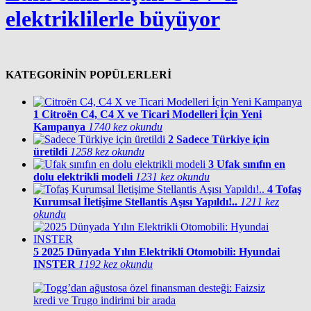
elektriklilerle büyüyor
KATEGORİNİN POPÜLERLERİ
1
Citroën C4, C4 X ve Ticari Modelleri İçin Yeni
Kampanya
1740 kez okundu
2
Sadece Türkiye için
üretildi
1258 kez okundu
3
Ufak sınıfın en
dolu elektrikli modeli
1231 kez okundu
4
Tofaş
Kurumsal İletişime Stellantis Aşısı Yapıldı!..
1211 kez
okundu
5
2025 Dünyada Yılın Elektrikli Otomobili: Hyundai
INSTER
1192 kez okundu