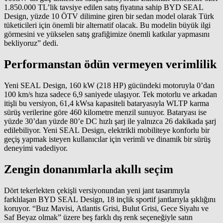
1.850.000 TL’lik tavsiye edilen satış fiyatına sahip BYD SEAL
Design, yüzde 10 ÖTV dilimine giren bir sedan model olarak Türk
tüketicileri için önemli bir alternatif olacak. Bu modelin büyük ilgi
görmesini ve yükselen satış grafiğimize önemli katkılar yapmasını
bekliyoruz” dedi.
Performanstan ödün vermeyen verimlilik
Yeni SEAL Design, 160 kW (218 HP) gücündeki motoruyla 0’dan
100 km/s hıza sadece 6,9 saniyede ulaşıyor. Tek motorlu ve arkadan
itişli bu versiyon, 61,4 kWsa kapasiteli bataryasıyla WLTP karma
sürüş verilerine göre 460 kilometre menzil sunuyor. Bataryası ise
yüzde 30’dan yüzde 80’e DC hızlı şarj ile yalnızca 26 dakikada şarj
edilebiliyor. Yeni SEAL Design, elektrikli mobiliteye konforlu bir
geçiş yapmak isteyen kullanıcılar için verimli ve dinamik bir sürüş
deneyimi vadediyor.
Zengin donanımlarla akıllı seçim
Dört tekerlekten çekişli versiyonundan yeni jant tasarımıyla
farklılaşan BYD SEAL Design, 18 inçlik sportif jantlarıyla şıklığını
koruyor. “Buz Mavisi, Atlantis Grisi, Bulut Grisi, Gece Siyahı ve
Saf Beyaz olmak” üzere beş farklı dış renk seçeneğiyle satın