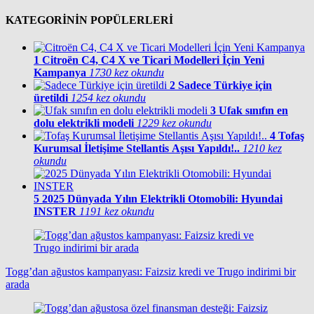
KATEGORİNİN POPÜLERLERİ
1
Citroën C4, C4 X ve Ticari Modelleri İçin Yeni
Kampanya
1730 kez okundu
2
Sadece Türkiye için
üretildi
1254 kez okundu
3
Ufak sınıfın en
dolu elektrikli modeli
1229 kez okundu
4
Tofaş
Kurumsal İletişime Stellantis Aşısı Yapıldı!..
1210 kez
okundu
5
2025 Dünyada Yılın Elektrikli Otomobili: Hyundai
INSTER
1191 kez okundu
Togg’dan ağustos kampanyası: Faizsiz kredi ve Trugo indirimi bir
arada