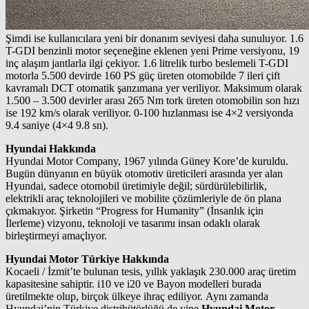
Şimdi ise kullanıcılara yeni bir donanım seviyesi daha sunuluyor. 1.6
T-GDI benzinli motor seçeneğine eklenen yeni Prime versiyonu, 19
inç alaşım jantlarla ilgi çekiyor. 1.6 litrelik turbo beslemeli T-GDI
motorla 5.500 devirde 160 PS güç üreten otomobilde 7 ileri çift
kavramalı DCT otomatik şanzımana yer veriliyor. Maksimum olarak
1.500 – 3.500 devirler arası 265 Nm tork üreten otomobilin son hızı
ise 192 km/s olarak veriliyor. 0-100 hızlanması ise 4×2 versiyonda
9.4 saniye (4×4 9.8 sn).
Hyundai Hakkında
Hyundai Motor Company, 1967 yılında Güney Kore’de kuruldu.
Bugün dünyanın en büyük otomotiv üreticileri arasında yer alan
Hyundai, sadece otomobil üretimiyle değil; sürdürülebilirlik,
elektrikli araç teknolojileri ve mobilite çözümleriyle de ön plana
çıkmakıyor. Şirketin “Progress for Humanity” (İnsanlık için
İlerleme) vizyonu, teknoloji ve tasarımı insan odaklı olarak
birleştirmeyi amaçlıyor.
Hyundai Motor Türkiye Hakkında
Kocaeli / İzmit’te bulunan tesis, yıllık yaklaşık 230.000 araç üretim
kapasitesine sahiptir. i10 ve i20 ve Bayon modelleri burada
üretilmekte olup, birçok ülkeye ihraç ediliyor. Aynı zamanda
Hyundai’nin Türkiye distribütörlüğü de yine
Hyundai Motor