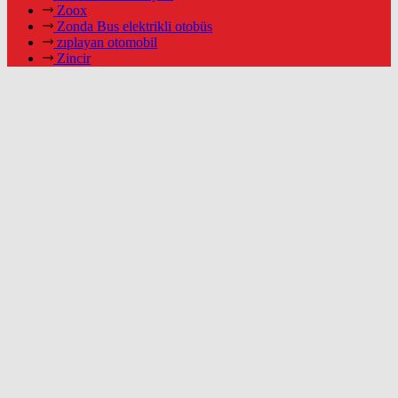
Zoox
Zonda Bus elektrikli otobüs
zıplayan otomobil
Zincir