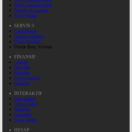
Yayın Akışları Dark
Nöbetçi Eczaneler
Son Dakika
SERVİS 3
Canlı Borsa
Namaz Vakitleri
Puan Durumu
Örnek Burç Yorumu
FİNANSİF
Altınlar
Dövizler
Hisseler
Kripto Paralar
Pariteler
İNTERAKTİF
Foto Galeri
Video Galeri
Yazarlar
Gazeteler
Sıcak Haber
HESAP