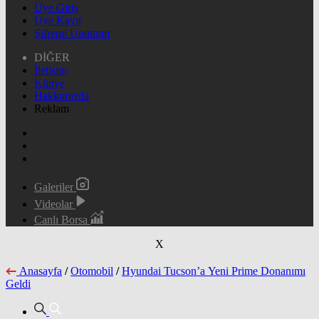
Üye Giriş
Üye Kayıt
Şifremi Unuttum
DİĞER
İletişim
Künye
Hakkımızda
Reklam
Galeriler
Videolar
Canlı Borsa
X
Anasayfa
/
Otomobil
/
Hyundai Tucson’a Yeni Prime Donanımı
Geldi