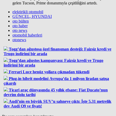
gelen Tucson, Prime donanımıyla çeşitliliğini artırdı.
elektirikli otomobil
GÜNCEL, HYUNDAI
oto bülten
oto haber
oto news
otomobil haberleri
otonews
Togg’dan ağustosa özel finansman desteği: Faizsiz kredi ve
Trugo indirimi bir arada
Togg’dan ağustos kampanyası: Faizsiz kredi ve Trugo
indirimi bir arada
Ferrari Luce henüz yollara çıkmadan tükendi
Plug-in hibrit modelini Avrupa’da 1 milyon liradan satışa
çıkardı
Ticari araç dünyasında 45 yıllık efsane: Fiat Ducato’nun
devrim dolu tarihi
Audi’nin en büyük SUV’u sahneye çıktı: İşte 5.31 metrelik
dev Audi Q9 ve fiyatı!