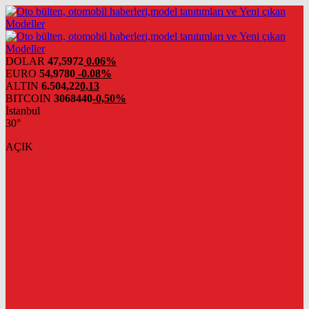
DOLAR
47,5972
0.06%
EURO
54,9780
-0.08%
ALTIN
6.504,22
0,13
BITCOIN
3068440
-0,50%
İstanbul
30°
AÇIK