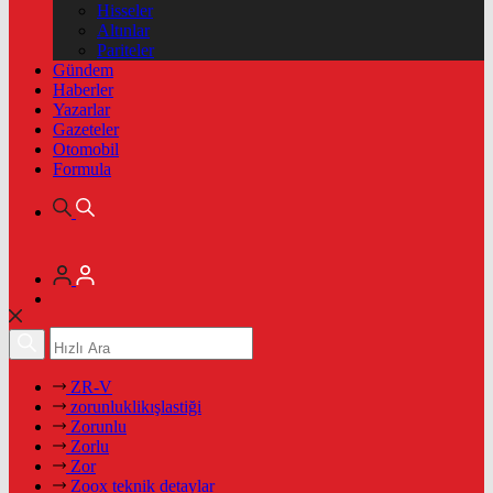
Hisseler
Altınlar
Pariteler
Gündem
Haberler
Yazarlar
Gazeteler
Otomobil
Formula
ZR-V
zorunluklikışlastiği
Zorunlu
Zorlu
Zor
Zoox teknik detaylar