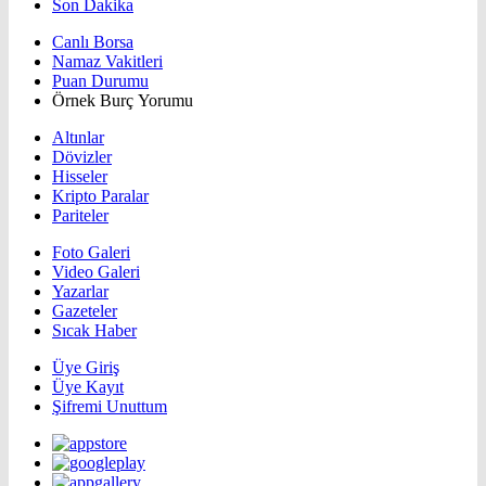
Son Dakika
Canlı Borsa
Namaz Vakitleri
Puan Durumu
Örnek Burç Yorumu
Altınlar
Dövizler
Hisseler
Kripto Paralar
Pariteler
Foto Galeri
Video Galeri
Yazarlar
Gazeteler
Sıcak Haber
Üye Giriş
Üye Kayıt
Şifremi Unuttum