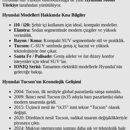
Türkiye
tarafından yürütülüyor.
Hyundai Modelleri Hakkında Kısa Bilgiler
i10 / i20:
Şehir içi kullanım için ideal, kompakt modeller.
Elantra:
Sedan segmentinde modern çizgiler ve yüksek
verimlilik.
Bayon / Kona:
Kompakt SUV segmentinde stil ve pratiklik.
Tucson:
C-SUV sınıfında geniş iç hacmi ve yüksek
teknolojisiyle öne çıkar.
Santa Fe / Palisade:
Geniş aileler ve üst düzey konfor
isteyenler için ideal SUV’lar.
IONIQ Serisi:
Tamamen elektrikli modellerle Hyundai’nin
geleceğe bakışı.
Hyundai Tucson’un Kronolojik Gelişimi
2004: Tucson, ilk nesliyle global pazarlarda satışa sunuldu.
2009: İkinci nesil Tucson (ix35 adıyla bazı pazarlarda) daha
modern tasarımla geldi.
2015: Üçüncü nesil ile “ix35” ismi tekrar “Tucson” olarak
değişti.
2020: Dördüncü nesil Tucson, radikal tasarım değişiklikleriyle
piyasaya çıktı.
2024: Makyaj operasyonu sonrası daha şık ve teknolojik hale