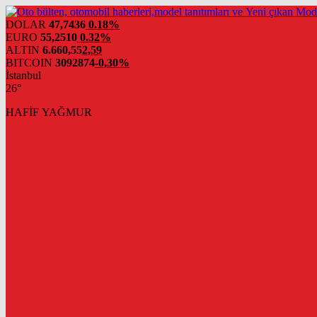
DOLAR
47,7436
0.18%
EURO
55,2510
0.32%
ALTIN
6.660,55
2,59
BITCOIN
3092874
-0,30%
İstanbul
26°
HAFİF YAĞMUR