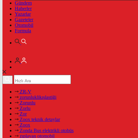
Gündem
Haberler
Yazarlar
Gazeteler
Otomobil
Formula
ZR-V
zorunluklikışlastiği
Zorunlu
Zorlu
Zor
Zoox teknik detaylar
Zoox
Zonda Bus elektrikli otobüs
zıplayan otomobil