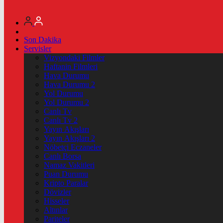
Son Dakika
Servisler
Vizyondaki Filmler
Haftanin Filmleri
Hava Durumu
Hava Durumu 2
Yol Durumu
Yol Durumu 2
Canlı Tv
Canlı Tv 2
Yayın Akışları
Yayın Akışları 2
Nöbetçi Eczaneler
Canlı Borsa
Namaz Vakitleri
Puan Durumu
Kripto Paralar
Dövizler
Hisseler
Altınlar
Pariteler