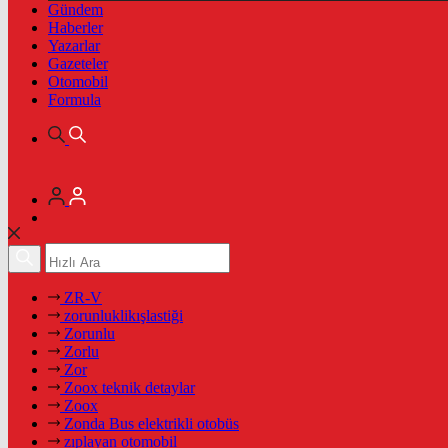
Gündem
Haberler
Yazarlar
Gazeteler
Otomobil
Formula
ZR-V
zorunluklikışlastiği
Zorunlu
Zorlu
Zor
Zoox teknik detaylar
Zoox
Zonda Bus elektrikli otobüs
zıplayan otomobil