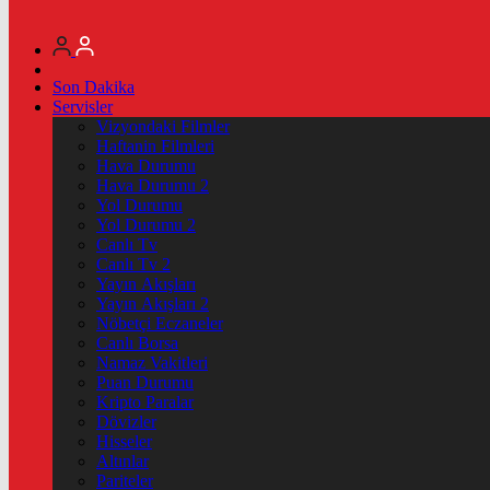
Son Dakika
Servisler
Vizyondaki Filmler
Haftanin Filmleri
Hava Durumu
Hava Durumu 2
Yol Durumu
Yol Durumu 2
Canlı Tv
Canlı Tv 2
Yayın Akışları
Yayın Akışları 2
Nöbetçi Eczaneler
Canlı Borsa
Namaz Vakitleri
Puan Durumu
Kripto Paralar
Dövizler
Hisseler
Altınlar
Pariteler