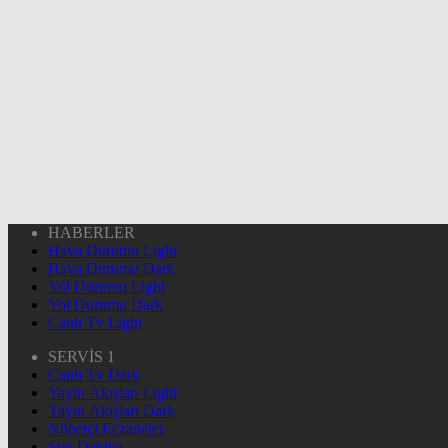
HABERLER
Hava Durumu Light
Hava Durumu Dark
Yol Durumu Light
Yol Durumu Dark
Canlı Tv Light
SERVİS 1
Canlı Tv Dark
Yayın Akışları Light
Yayın Akışları Dark
Nöbetçi Eczaneler
Son Dakika