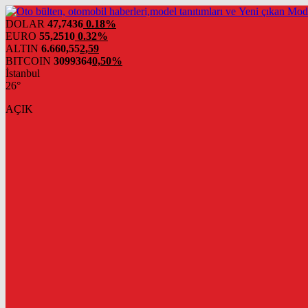
DOLAR
47,7436
0.18%
EURO
55,2510
0.32%
ALTIN
6.660,55
2,59
BITCOIN
3099364
0,50%
İstanbul
26°
AÇIK