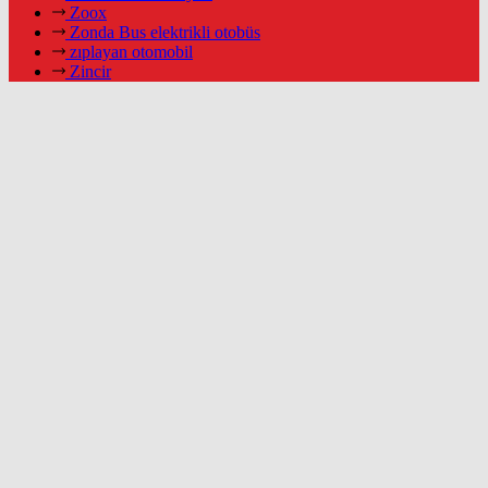
Zoox
Zonda Bus elektrikli otobüs
zıplayan otomobil
Zincir