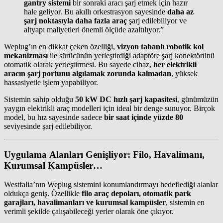
gantry sistemi
bir sonraki aracı şarj etmek için hazır
hale geliyor. Bu akıllı orkestrasyon sayesinde
daha az
şarj noktasıyla daha fazla araç
şarj edilebiliyor ve
altyapı maliyetleri önemli ölçüde azaltılıyor.”
Weplug’ın en dikkat çeken özelliği,
vizyon tabanlı robotik kol
mekanizması
ile sürücünün yerleştirdiği adaptöre şarj konektörünü
otomatik olarak yerleştirmesi. Bu sayede cihaz,
her elektrikli
aracın şarj portunu algılamak zorunda kalmadan
, yüksek
hassasiyetle işlem yapabiliyor.
Sistemin sahip olduğu
50 kW DC hızlı şarj kapasitesi
, günümüzün
yaygın elektrikli araç modelleri için ideal bir denge sunuyor. Birçok
model, bu hız sayesinde sadece
bir saat içinde yüzde 80
seviyesinde şarj edilebiliyor.
Uygulama Alanları Genişliyor: Filo, Havalimanı,
Kurumsal Kampüsler…
Westfalia’nın Weplug sistemini konumlandırmayı hedeflediği alanlar
oldukça geniş. Özellikle
filo araç depoları, otomatik park
garajları, havalimanları ve kurumsal kampüsler
, sistemin en
verimli şekilde çalışabileceği yerler olarak öne çıkıyor.