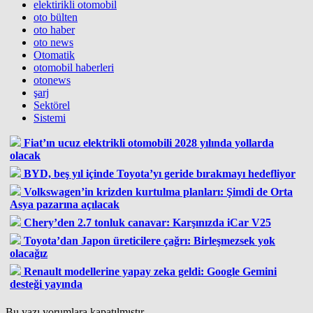
elektirikli otomobil
oto bülten
oto haber
oto news
Otomatik
otomobil haberleri
otonews
şarj
Sektörel
Sistemi
Fiat’ın ucuz elektrikli otomobili 2028 yılında yollarda
olacak
BYD, beş yıl içinde Toyota’yı geride bırakmayı hedefliyor
Volkswagen’in krizden kurtulma planları: Şimdi de Orta
Asya pazarına açılacak
Chery’den 2.7 tonluk canavar: Karşınızda iCar V25
Toyota’dan Japon üreticilere çağrı: Birleşmezsek yok
olacağız
Renault modellerine yapay zeka geldi: Google Gemini
desteği yayında
Bu yazı yorumlara kapatılmıştır.