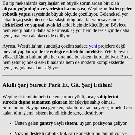
Bu tip mekanlarda karşılaşılan en büyük sorunlardan biri olan
altyapı yoğunluğu ve yerleşim karmaşası
, Weplug’ın
üstten gelen
robotik yapısı
sayesinde büyük ölçüde çözülüyor. Geleneksel yer
tabanlı şarj sistemleri ile karşılaştırıldığında, bu yapı sayesinde
elektriksel ve yapısal ayak izi
ciddi biçimde küçülüyor. Böylece,
hem enerji hatları daha az karmaşıklaşıyor hem de tesis içinde daha
geniş manevra alanları elde ediliyor.
Ayrıca, Westfalia’nın sunduğu çözüm sadece
yeni
projelere değil,
mevcut yapılar içinde de
entegre edilebilir nitelikte
. Yeterli tavan
yüksekliğinin bulunduğu her ortamda bu sistem kurulabiliyor. Bu da
hem şehir içindeki eski binalarda hem de modern komplekslerde
geniş uygulama alanı sağlıyor.
Akıllı Şarj Süreci: Park Et, Git, Şarj Edilsin!
Weplug sisteminin belki de en çarpıcı yönü,
araç sahiplerini
sürecin dışına tamamen çıkaran
bir işleyişe sahip olması.
Sürücünün tek yapması gereken, adaptörü aracına yerleştirmek. Geri
kalan tüm işlemi, sistem kendi içinde gerçekleştiriyor:
Üstten gelen
gantry raylı sistem
, uygun pozisyona geliyor.
Vizyon destekli robotik kol, şarj konektörünü tanımlıyor ve