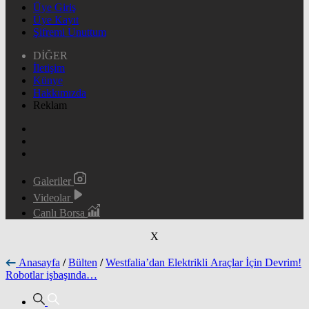
Üye Giriş
Üye Kayıt
Şifremi Unuttum
DİĞER
İletişim
Künye
Hakkımızda
Reklam
Galeriler
Videolar
Canlı Borsa
X
Anasayfa
/
Bülten
/
Westfalia’dan Elektrikli Araçlar İçin Devrim!
Robotlar işbaşında…