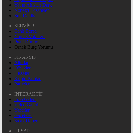
Yayın Akışları Dark
Nöbetçi Eczaneler
Son Dakika
SERVİS 3
Canlı Borsa
Namaz Vakitleri
Puan Durumu
Örnek Burç Yorumu
FİNANSİF
Altınlar
Dövizler
Hisseler
Kripto Paralar
Pariteler
İNTERAKTİF
Foto Galeri
Video Galeri
Yazarlar
Gazeteler
Sıcak Haber
HESAP