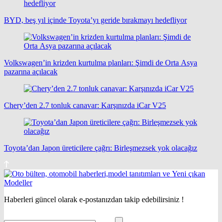
BYD, beş yıl içinde Toyota’yı geride bırakmayı hedefliyor
Volkswagen’in krizden kurtulma planları: Şimdi de Orta Asya
pazarına açılacak
Chery’den 2.7 tonluk canavar: Karşınızda iCar V25
Toyota’dan Japon üreticilere çağrı: Birleşmezsek yok olacağız
Haberleri güncel olarak e-postanızdan takip edebilirsiniz !