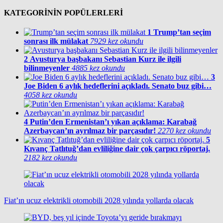
KATEGORİNİN POPÜLERLERİ
1
Trump’tan seçim
sonrası ilk mülakat
7929 kez okundu
2
Avusturya başbakanı Sebastian Kurz ile ilgili
bilinmeyenler
4885 kez okundu
3
Joe Biden 6 aylık hedeflerini açıkladı. Senato buz gibi…
4058 kez okundu
4
Putin’den Ermenistan’ı yıkan açıklama: Karabağ
Azerbaycan’ın ayrılmaz bir parçasıdır!
2270 kez okundu
5
Kıvanç Tatlıtuğ’dan evliliğine dair çok çarpıcı röportaj.
2182 kez okundu
Fiat’ın ucuz elektrikli otomobili 2028 yılında yollarda olacak