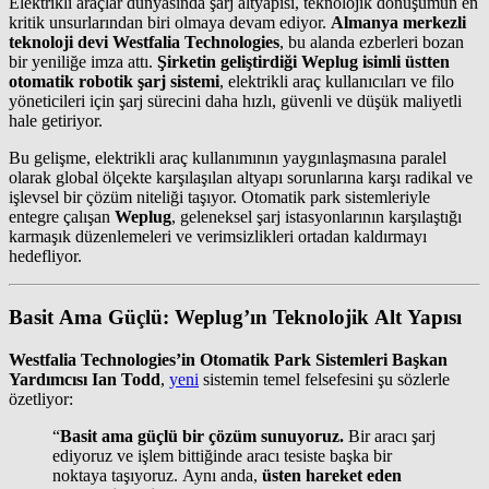
Elektrikli araçlar dünyasında şarj altyapısı, teknolojik dönüşümün en
kritik unsurlarından biri olmaya devam ediyor.
Almanya merkezli
teknoloji devi Westfalia Technologies
, bu alanda ezberleri bozan
bir yeniliğe imza attı.
Şirketin geliştirdiği Weplug isimli üstten
otomatik robotik şarj sistemi
, elektrikli araç kullanıcıları ve filo
yöneticileri için şarj sürecini daha hızlı, güvenli ve düşük maliyetli
hale getiriyor.
Bu gelişme, elektrikli araç kullanımının yaygınlaşmasına paralel
olarak global ölçekte karşılaşılan altyapı sorunlarına karşı radikal ve
işlevsel bir çözüm niteliği taşıyor. Otomatik park sistemleriyle
entegre çalışan
Weplug
, geleneksel şarj istasyonlarının karşılaştığı
karmaşık düzenlemeleri ve verimsizlikleri ortadan kaldırmayı
hedefliyor.
Basit Ama Güçlü: Weplug’ın Teknolojik Alt Yapısı
Westfalia Technologies’in Otomatik Park Sistemleri Başkan
Yardımcısı Ian Todd
,
yeni
sistemin temel felsefesini şu sözlerle
özetliyor:
“
Basit ama güçlü bir çözüm sunuyoruz.
Bir aracı şarj
ediyoruz ve işlem bittiğinde aracı tesiste başka bir
noktaya taşıyoruz. Aynı anda,
üsten hareket eden