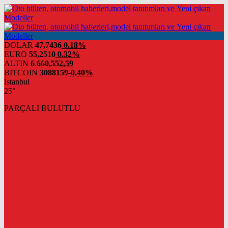
DOLAR
47,7436
0.18%
EURO
55,2510
0.32%
ALTIN
6.660,55
2,59
BITCOIN
3088159
-0,40%
İstanbul
25°
PARÇALI BULUTLU