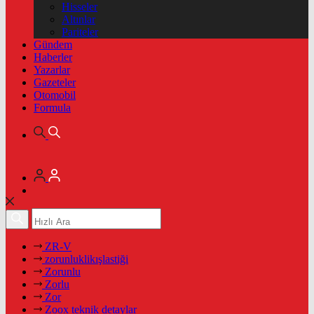
Hisseler
Altınlar
Pariteler
Gündem
Haberler
Yazarlar
Gazeteler
Otomobil
Formula
ZR-V
zorunluklikışlastiği
Zorunlu
Zorlu
Zor
Zoox teknik detaylar