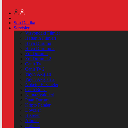
Son Dakika
Servisler
Vizyondaki Filmler
Haftanin Filmleri
Hava Durumu
Hava Durumu 2
Yol Durumu
Yol Durumu 2
Canlı Tv
Canlı Tv 2
Yayın Akışları
Yayın Akışları 2
Nöbetçi Eczaneler
Canlı Borsa
Namaz Vakitleri
Puan Durumu
Kripto Paralar
Dövizler
Hisseler
Altınlar
Pariteler