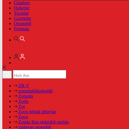
Gündem
Haberler
Yazarlar
Gazeteler
Otomobil
Formula
ZR-V
zorunluklikışlastiği
Zorunlu
Zorlu
Zor
Zoox teknik detaylar
Zoox
Zonda Bus elektrikli otobüs
zıplayan otomobil