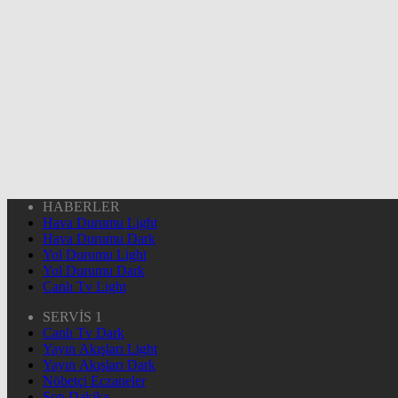
HABERLER
Hava Durumu Light
Hava Durumu Dark
Yol Durumu Light
Yol Durumu Dark
Canlı Tv Light
SERVİS 1
Canlı Tv Dark
Yayın Akışları Light
Yayın Akışları Dark
Nöbetçi Eczaneler
Son Dakika