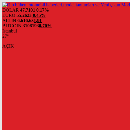
DOLAR
47,7101
0.17%
EURO
55,2623
0.45%
ALTIN
6.616,63
1,91
BITCOIN
3108193
0,70%
İstanbul
27°
AÇIK