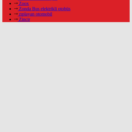
Zoox
Zonda Bus elektrikli otobüs
zıplayan otomobil
Zincir