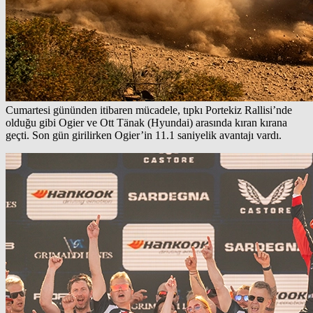
Cumartesi gününden itibaren mücadele, tıpkı Portekiz Rallisi’nde
olduğu gibi Ogier ve Ott Tänak (Hyundai) arasında kıran kırana
geçti. Son gün girilirken Ogier’in 11.1 saniyelik avantajı vardı.