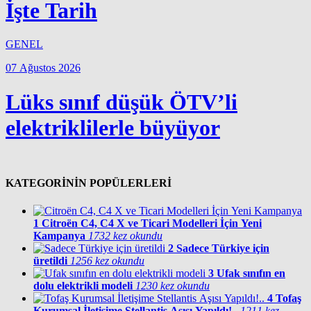
İşte Tarih
GENEL
07 Ağustos 2026
Lüks sınıf düşük ÖTV’li
elektriklilerle büyüyor
KATEGORİNİN POPÜLERLERİ
1
Citroën C4, C4 X ve Ticari Modelleri İçin Yeni
Kampanya
1732 kez okundu
2
Sadece Türkiye için
üretildi
1256 kez okundu
3
Ufak sınıfın en
dolu elektrikli modeli
1230 kez okundu
4
Tofaş
Kurumsal İletişime Stellantis Aşısı Yapıldı!..
1211 kez