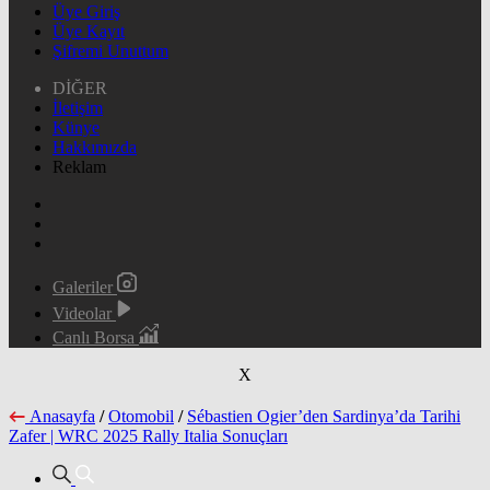
Üye Giriş
Üye Kayıt
Şifremi Unuttum
DİĞER
İletişim
Künye
Hakkımızda
Reklam
Galeriler
Videolar
Canlı Borsa
X
Anasayfa
/
Otomobil
/
Sébastien Ogier’den Sardinya’da Tarihi
Zafer | WRC 2025 Rally Italia Sonuçları