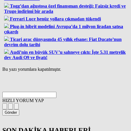
Togg’dan ağustosa özel finansman desteği: Faizsiz kredi ve
Trugo indirimi bir arada
Ferrari Luce henüz yollara çıkmadan tükendi
Plug-in hibrit modelini Avrupa’da 1 milyon liradan satışa
çıkardı
Ticari araç dünyasında 45 yıllık efsane: Fiat Ducato’nun
devrim dolu tarihi
Audi’nin en büyük SUV’u sahneye çıktı: İşte 5.31 metrelik
dev Audi Q9 ve fiyatı!
Bu yazı yorumlara kapatılmıştır.
HIZLI YORUM YAP
Gönder
SON DAKİKA
HABERLERİ