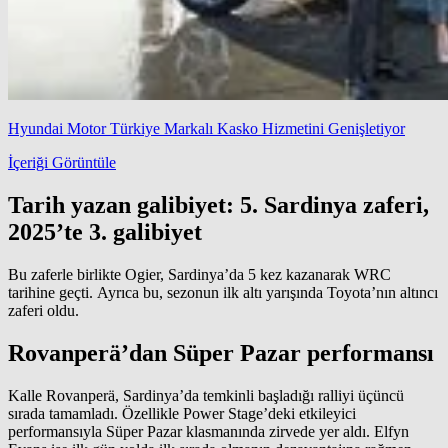
Hyundai Motor Türkiye Markalı Kasko Hizmetini Genişletiyor
İçeriği Görüntüle
Tarih yazan galibiyet: 5. Sardinya zaferi,
2025’te 3. galibiyet
Bu zaferle birlikte Ogier, Sardinya’da 5 kez kazanarak WRC
tarihine geçti. Ayrıca bu, sezonun ilk altı yarışında Toyota’nın altıncı
zaferi oldu.
Rovanperä’dan Süper Pazar performansı
Kalle Rovanperä, Sardinya’da temkinli başladığı ralliyi üçüncü
sırada tamamladı. Özellikle Power Stage’deki etkileyici
performansıyla Süper Pazar klasmanında zirvede yer aldı. Elfyn