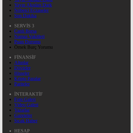
Yayın Akışları Dark
Nöbetçi Eczaneler
Son Dakika
SERVİS 3
Canlı Borsa
Namaz Vakitleri
Puan Durumu
Örnek Burç Yorumu
FİNANSİF
Altınlar
Dövizler
Hisseler
Kripto Paralar
Pariteler
İNTERAKTİF
Foto Galeri
Video Galeri
Yazarlar
Gazeteler
Sıcak Haber
HESAP