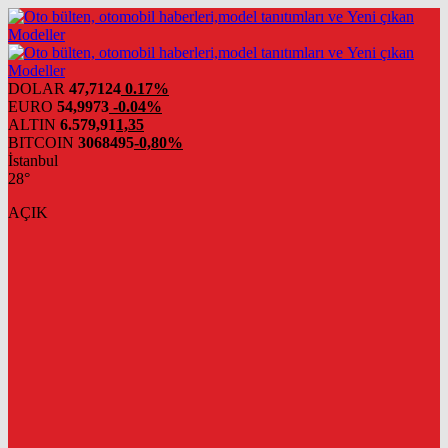
DOLAR
47,7124
0.17%
EURO
54,9973
-0.04%
ALTIN
6.579,91
1,35
BITCOIN
3068495
-0,80%
İstanbul
28°
AÇIK