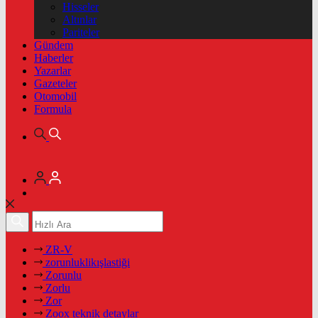
Hisseler
Altınlar
Pariteler
Gündem
Haberler
Yazarlar
Gazeteler
Otomobil
Formula
ZR-V
zorunluklikışlastiği
Zorunlu
Zorlu
Zor
Zoox teknik detaylar