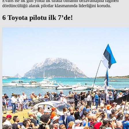
Evans ise ilk gün yolda ilk sırada olmanın dezavantajına rağmen
dördüncülüğü alarak pilotlar klasmanında liderliğini korudu.
6 Toyota pilotu ilk 7’de!