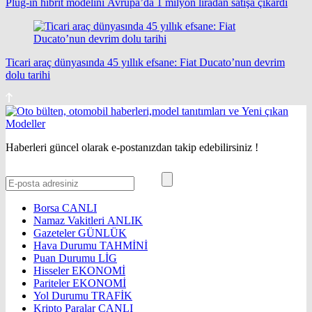
Plug-in hibrit modelini Avrupa’da 1 milyon liradan satışa çıkardı
Ticari araç dünyasında 45 yıllık efsane: Fiat Ducato’nun devrim
dolu tarihi
Haberleri güncel olarak e-postanızdan takip edebilirsiniz !
Borsa
CANLI
Namaz Vakitleri
ANLIK
Gazeteler
GÜNLÜK
Hava Durumu
TAHMİNİ
Puan Durumu
LİG
Hisseler
EKONOMİ
Pariteler
EKONOMİ
Yol Durumu
TRAFİK
Kripto Paralar
CANLI