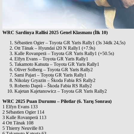
WRC Sardinya Rallisi 2025 Genel Klasmanı (İlk 10)
Sébastien Ogier – Toyota GR Yaris Rally1 (
3s 34dk 24,5s)
Ott Tänak – Hyundai i20 N Rally1 (+7.9s)
Kalle Rovanperä – Toyota GR Yaris Rally1 (+50.5s)
Elfyn Evans – Toyota GR Yaris Rally1
Takamoto Katsuta – Toyota GR Yaris Rally1
Oliver Solberg – Toyota GR Yaris Rally2
Sami Pajari – Toyota GR Yaris Rally1
Nikolay Gryazin – Škoda Fabia RS Rally2
Roberto Daprà – Škoda Fabia RS Rally2
Kajetan Kajetanowicz – Toyota GR Yaris Rally2
WRC 2025 Puan Durumu – Pilotlar (6. Yarış Sonrası)
1 Elfyn Evans 133
2 Sébastien Ogier 114
3 Kalle Rovanperä 113
4 Ott Tänak 108
5 Thierry Neuville 83
6 Takamoto Katsuta 63