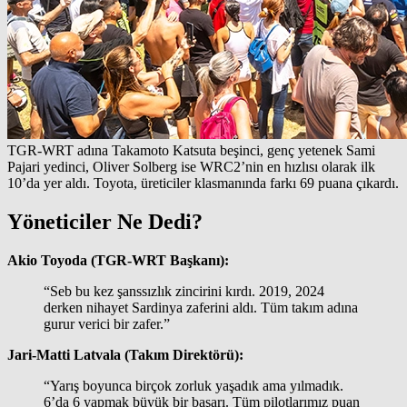
TGR-WRT adına Takamoto Katsuta beşinci, genç yetenek Sami
Pajari yedinci, Oliver Solberg ise WRC2’nin en hızlısı olarak ilk
10’da yer aldı. Toyota, üreticiler klasmanında farkı 69 puana çıkardı.
Yöneticiler Ne Dedi?
Akio Toyoda (TGR-WRT Başkanı):
“Seb bu kez şanssızlık zincirini kırdı. 2019, 2024
derken nihayet Sardinya zaferini aldı. Tüm takım adına
gurur verici bir zafer.”
Jari-Matti Latvala (Takım Direktörü):
“Yarış boyunca birçok zorluk yaşadık ama yılmadık.
6’da 6 yapmak büyük bir başarı. Tüm pilotlarımız puan