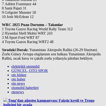
7 Adrien Fourmaux 44
8 Sami Pajari 31
9 Grégoire Munster 18
10 Josh McErlean 12
WRC 2025 Puan Durumu – Takımlar
1 Toyota Gazoo Racing World Rally Team 312
2 Hyundai Shell Mobis WRT 243
3 M-Sport Ford WRT 87
4 Toyota Gazoo Racing WRT2 48
Sıradaki Durak:
Yunanistan Akropolis Rallisi (26-29 Haziran)
Zorlu Güney Avrupa etaplarının son halkası Yunanistan Akropolis
Rallisi, sıcak hava ve çakıllı zorlu yollarıyla pilotları bekliyor.
elektirikli otomobil
GÜNCEL, OTO SPOR
oto bülten
oto haber
oto news
otomobil haberleri
otonews
Togg’dan ağustos kampanyası: Faizsiz kredi ve Trugo
indirimi bir arada