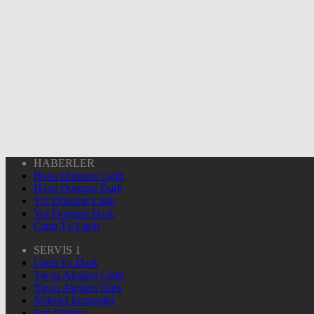
HABERLER
Hava Durumu Light
Hava Durumu Dark
Yol Durumu Light
Yol Durumu Dark
Canlı Tv Light
SERVİS 1
Canlı Tv Dark
Yayın Akışları Light
Yayın Akışları Dark
Nöbetçi Eczaneler
Son Dakika