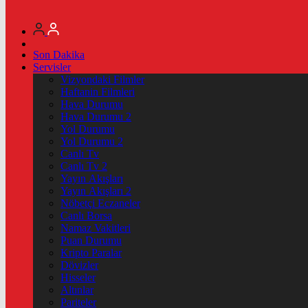
Son Dakika
Servisler
Vizyondaki Filmler
Haftanin Filmleri
Hava Durumu
Hava Durumu 2
Yol Durumu
Yol Durumu 2
Canlı Tv
Canlı Tv 2
Yayın Akışları
Yayın Akışları 2
Nöbetçi Eczaneler
Canlı Borsa
Namaz Vakitleri
Puan Durumu
Kripto Paralar
Dövizler
Hisseler
Altınlar
Pariteler