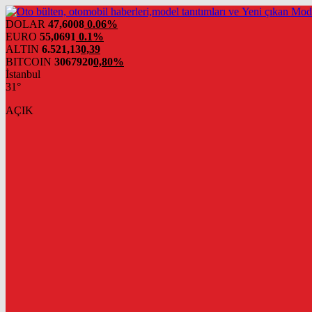
DOLAR
47,6008
0.06%
EURO
55,0691
0.1%
ALTIN
6.521,13
0,39
BITCOIN
3067920
0,80%
İstanbul
31°
AÇIK