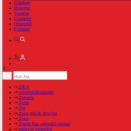
Gündem
Haberler
Yazarlar
Gazeteler
Otomobil
Formula
ZR-V
zorunluklikışlastiği
Zorunlu
Zorlu
Zor
Zoox teknik detaylar
Zoox
Zonda Bus elektrikli otobüs
zıplayan otomobil