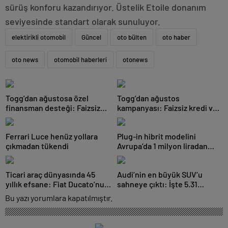
sürüş konforu kazandırıyor. Üstelik Etoile donanım
seviyesinde standart olarak sunuluyor.
elektirikli otomobil
Güncel
oto bülten
oto haber
oto news
otomobil haberleri
otonews
Togg’dan ağustosa özel
Togg’dan ağustos
finansman desteği: Faizsiz
kampanyası: Faizsiz kredi ve
kredi ve Trugo indirimi bir
Trugo indirimi bir arada
arada
Ferrari Luce henüz yollara
Plug-in hibrit modelini
çıkmadan tükendi
Avrupa’da 1 milyon liradan
satışa çıkardı
Ticari araç dünyasında 45
Audi’nin en büyük SUV’u
yıllık efsane: Fiat Ducato’nun
sahneye çıktı: İşte 5.31
devrim dolu tarihi
metrelik dev Audi Q9 ve fiyatı!
Bu yazı yorumlara kapatılmıştır.