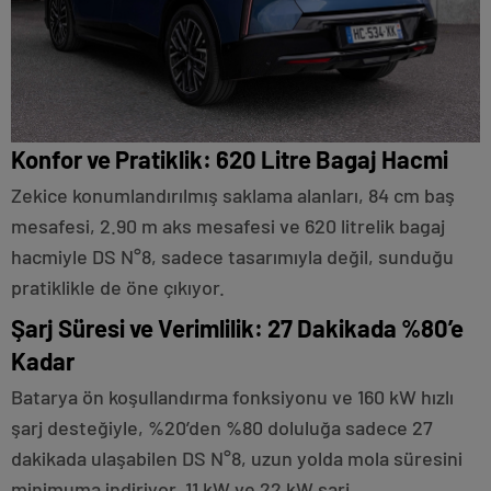
Konfor ve Pratiklik: 620 Litre Bagaj Hacmi
Zekice konumlandırılmış saklama alanları, 84 cm baş
mesafesi, 2.90 m aks mesafesi ve 620 litrelik bagaj
hacmiyle DS N°8, sadece tasarımıyla değil, sunduğu
pratiklikle de öne çıkıyor.
Şarj Süresi ve Verimlilik: 27 Dakikada %80’e
Kadar
Batarya ön koşullandırma fonksiyonu ve 160 kW hızlı
şarj desteğiyle, %20’den %80 doluluğa sadece 27
dakikada ulaşabilen DS N°8, uzun yolda mola süresini
minimuma indiriyor. 11 kW ve 22 kW şarj