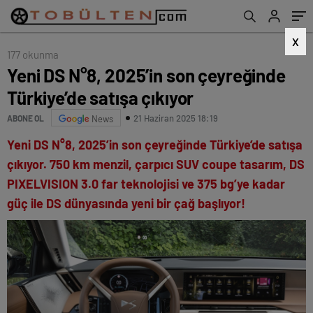
X
177 okunma
Yeni DS N°8, 2025’in son çeyreğinde
Türkiye’de satışa çıkıyor
21 Haziran 2025 18:19
ABONE OL
News
Yeni DS N°8, 2025’in son çeyreğinde Türkiye’de satışa
çıkıyor. 750 km menzil, çarpıcı SUV coupe tasarım, DS
PIXELVISION 3.0 far teknolojisi ve 375 bg’ye kadar
güç ile DS dünyasında yeni bir çağ başlıyor!