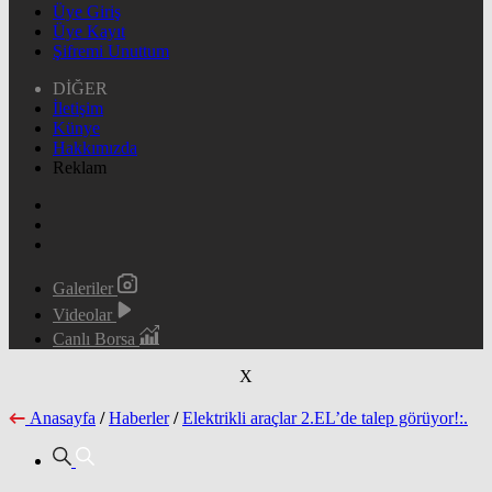
Üye Giriş
Üye Kayıt
Şifremi Unuttum
DİĞER
İletişim
Künye
Hakkımızda
Reklam
Galeriler
Videolar
Canlı Borsa
X
Anasayfa
/
Haberler
/
Elektrikli araçlar 2.EL’de talep görüyor!:.