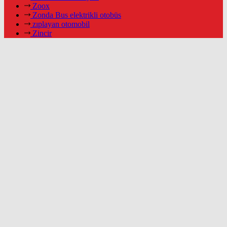
Zoox
Zonda Bus elektrikli otobüs
zıplayan otomobil
Zincir