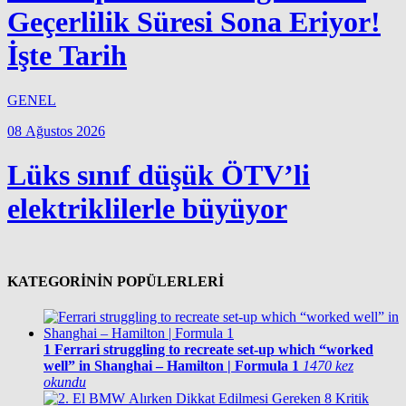
Geçerlilik Süresi Sona Eriyor!
İşte Tarih
GENEL
08 Ağustos 2026
Lüks sınıf düşük ÖTV’li
elektriklilerle büyüyor
KATEGORİNİN POPÜLERLERİ
1
Ferrari struggling to recreate set-up which “worked
well” in Shanghai – Hamilton | Formula 1
1470 kez
okundu