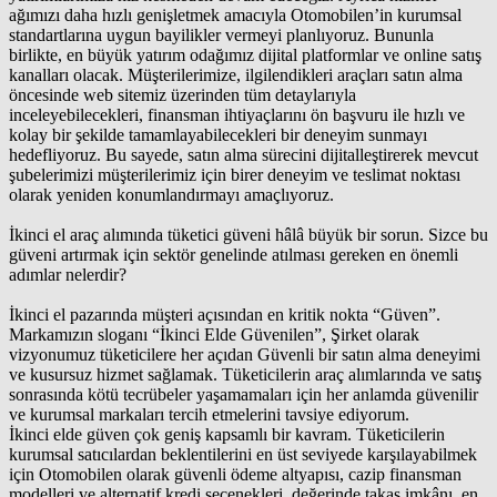
ağımızı daha hızlı genişletmek amacıyla Otomobilen’in kurumsal
standartlarına uygun bayilikler vermeyi planlıyoruz. Bununla
birlikte, en büyük yatırım odağımız dijital platformlar ve online satış
kanalları olacak. Müşterilerimize, ilgilendikleri araçları satın alma
öncesinde web sitemiz üzerinden tüm detaylarıyla
inceleyebilecekleri, finansman ihtiyaçlarını ön başvuru ile hızlı ve
kolay bir şekilde tamamlayabilecekleri bir deneyim sunmayı
hedefliyoruz. Bu sayede, satın alma sürecini dijitalleştirerek mevcut
şubelerimizi müşterilerimiz için birer deneyim ve teslimat noktası
olarak yeniden konumlandırmayı amaçlıyoruz.
İkinci el araç alımında tüketici güveni hâlâ büyük bir sorun. Sizce bu
güveni artırmak için sektör genelinde atılması gereken en önemli
adımlar nelerdir?
İkinci el pazarında müşteri açısından en kritik nokta “Güven”.
Markamızın sloganı “İkinci Elde Güvenilen”, Şirket olarak
vizyonumuz tüketicilere her açıdan Güvenli bir satın alma deneyimi
ve kusursuz hizmet sağlamak. Tüketicilerin araç alımlarında ve satış
sonrasında kötü tecrübeler yaşamamaları için her anlamda güvenilir
ve kurumsal markaları tercih etmelerini tavsiye ediyorum.
İkinci elde güven çok geniş kapsamlı bir kavram. Tüketicilerin
kurumsal satıcılardan beklentilerini en üst seviyede karşılayabilmek
için Otomobilen olarak güvenli ödeme altyapısı, cazip finansman
modelleri ve alternatif kredi seçenekleri, değerinde takas imkânı, en