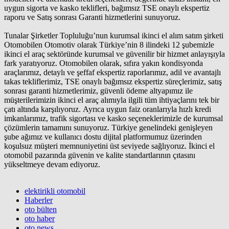
uygun sigorta ve kasko teklifleri, bağımsız TSE onaylı ekspertiz
raporu ve Satış sonrası Garanti hizmetlerini sunuyoruz.
Tunalar Şirketler Topluluğu’nun kurumsal ikinci el alım satım şirketi
Otomobilen Otomotiv olarak Türkiye’nin 8 ilindeki 12 şubemizle
ikinci el araç sektöründe kurumsal ve güvenilir bir hizmet anlayışıyla
fark yaratıyoruz. Otomobilen olarak, sıfıra yakın kondisyonda
araçlarımız, detaylı ve şeffaf ekspertiz raporlarımız, adil ve avantajlı
takas tekliflerimiz, TSE onaylı bağımsız ekspertiz süreçlerimiz, satış
sonrası garanti hizmetlerimiz, güvenli ödeme altyapımız ile
müşterilerimizin ikinci el araç alımıyla ilgili tüm ihtiyaçlarını tek bir
çatı altında karşılıyoruz. Ayrıca uygun faiz oranlarıyla hızlı kredi
imkanlarımız, trafik sigortası ve kasko seçeneklerimizle de kurumsal
çözümlerin tamamını sunuyoruz. Türkiye genelindeki genişleyen
şube ağımız ve kullanıcı dostu dijital platformumuz üzerinden
koşulsuz müşteri memnuniyetini üst seviyede sağlıyoruz. İkinci el
otomobil pazarında güvenin ve kalite standartlarının çıtasını
yükseltmeye devam ediyoruz.
elektirikli otomobil
Haberler
oto bülten
oto haber
oto news