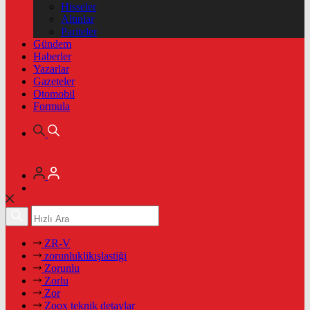
Hisseler
Altınlar
Pariteler
Gündem
Haberler
Yazarlar
Gazeteler
Otomobil
Formula
ZR-V
zorunluklikışlastiği
Zorunlu
Zorlu
Zor
Zoox teknik detaylar