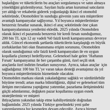
başladığını ve tüketicilerin bu araçları sorgulamaya ve satın almaya
yöneldiğini gözlemliyoruz. Sayıları hızla artan kurumsal satıcıların
yer aldığı ve rekabetin giderek yoğunlaştığı ikinci el otomobil
sektöründe, Otomobilen’in sunduğu güvenin yanı sıra müşterilere
avantajlı kampanyalar sağlıyoruz. Yıl boyunca müşterilerimize
benzersiz fırsatlar sunarak, ikinci el araç sektöründe öne çıkan
kampanyalarımıza yenilerini ekledik. 2025 yılında Otomobilen
olarak ikinci el pazarında benzersiz bir kredi fırsatı sunduğumuz,
200 bin TL için 12 ay vadeli %0 faizli kredi kampanyamızı devreye
aldık. Güncel ekonomik şartlarda tüketicilerin karşılaştığı en büyük
zorluklardan biri olan finansmana erişim sorununu, Otomobilen
olarak sunduğumuz sıfır faizli kredi kampanyaları ile en uygun
koşullarla çözmeyi hedefliyoruz. Geleneksel hale gelen ‘Haftanın
Fırsatı’ kampanyamız ile her çarşamba günü, özel seçili stok
araçlarda özel indirim fırsatları sunuyoruz. Ayrıca, takas araçlar için
sağladığımız 100 bin TL’ye varan takas desteği avantajımız da yıl
boyunca müşterilerimizin hizmetinde olacaktır.
Otomobilen markası olarak yakaladığımız sağlıklı ve sürdürülebilir
büyüme trendi; artan marka bilinirliğimiz, dijital ve geleneksel tüm
iletişim mecralarına yaptığımız yatırımlar, pazarlama iletişimindeki
güçlü adımlarımız, değişken pazar koşullarına uygun esnek
stratejilerimiz ve müşteri
ihtiyaçlarını yakından takip etme kabiliyetimizle doğrudan
bağlantılıdır. 2025 yılında Türkiye genelindeki yeni şube
yatırımlarımıza hız kesmeden devam edeceğiz. Ayrıca hizmet