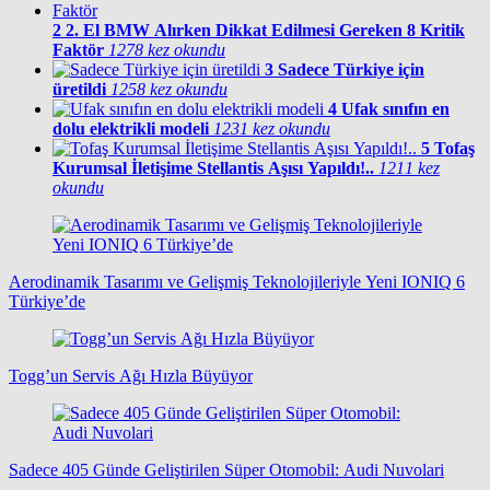
2
2. El BMW Alırken Dikkat Edilmesi Gereken 8 Kritik
Faktör
1278 kez okundu
3
Sadece Türkiye için
üretildi
1258 kez okundu
4
Ufak sınıfın en
dolu elektrikli modeli
1231 kez okundu
5
Tofaş
Kurumsal İletişime Stellantis Aşısı Yapıldı!..
1211 kez
okundu
Aerodinamik Tasarımı ve Gelişmiş Teknolojileriyle Yeni IONIQ 6
Türkiye’de
Togg’un Servis Ağı Hızla Büyüyor
Sadece 405 Günde Geliştirilen Süper Otomobil: Audi Nuvolari