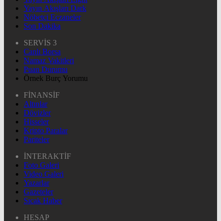
Yayın Akışları Dark
Nöbetçi Eczaneler
Son Dakika
SERVİS 3
Canlı Borsa
Namaz Vakitleri
Puan Durumu
Örnek Burç Yorumu
FİNANSİF
Altınlar
Dövizler
Hisseler
Kripto Paralar
Pariteler
İNTERAKTİF
Foto Galeri
Video Galeri
Yazarlar
Gazeteler
Sıcak Haber
HESAP