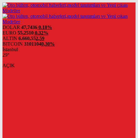
DOLAR
47,7436
0.18%
EURO
55,2510
0.32%
ALTIN
6.660,55
2,59
BITCOIN
3101104
0,30%
İstanbul
29°
AÇIK