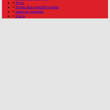
Zoox
Zonda Bus elektrikli otobüs
zıplayan otomobil
Zincir