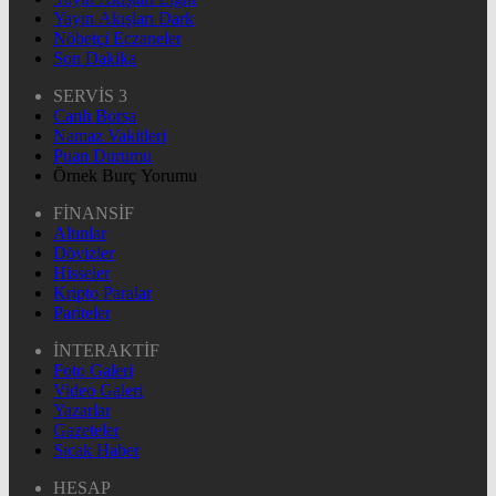
Yayın Akışları Dark
Nöbetçi Eczaneler
Son Dakika
SERVİS 3
Canlı Borsa
Namaz Vakitleri
Puan Durumu
Örnek Burç Yorumu
FİNANSİF
Altınlar
Dövizler
Hisseler
Kripto Paralar
Pariteler
İNTERAKTİF
Foto Galeri
Video Galeri
Yazarlar
Gazeteler
Sıcak Haber
HESAP