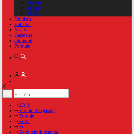
Hisseler
Altınlar
Pariteler
Gündem
Haberler
Yazarlar
Gazeteler
Otomobil
Formula
ZR-V
zorunluklikışlastiği
Zorunlu
Zorlu
Zor
Zoox teknik detaylar