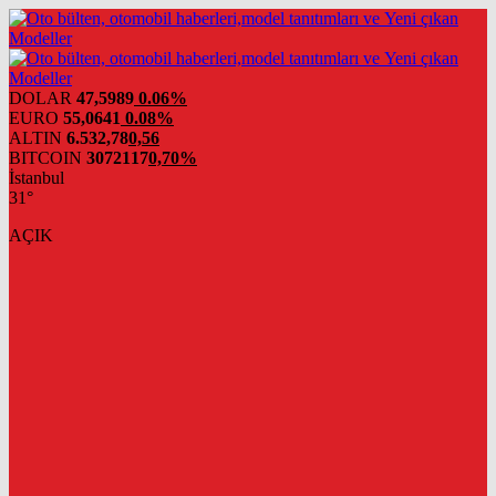
DOLAR
47,5989
0.06%
EURO
55,0641
0.08%
ALTIN
6.532,78
0,56
BITCOIN
3072117
0,70%
İstanbul
31°
AÇIK