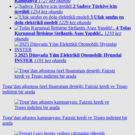
Kampanya
1727 kez okundu
2
Sadece Türkiye için
üretildi
1254 kez okundu
3
Ufak sınıfın en
dolu elektrikli modeli
1229 kez okundu
4
Tofaş
Kurumsal İletişime Stellantis Aşısı Yapıldı!..
1210 kez
okundu
5
2025 Dünyada Yılın Elektrikli Otomobili: Hyundai
INSTER
1191 kez okundu
Togg’dan ağustosa özel finansman desteği: Faizsiz kredi ve Trugo
indirimi bir arada
Togg’dan ağustos kampanyası: Faizsiz kredi ve Trugo indirimi bir
arada