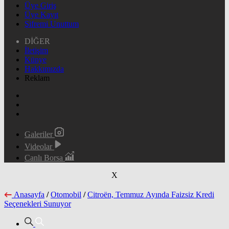
Üye Giriş
Üye Kayıt
Şifremi Unuttum
DİĞER
İletişim
Künye
Hakkımızda
Reklam
Galeriler
Videolar
Canlı Borsa
X
Anasayfa
/
Otomobil
/
Citroën, Temmuz Ayında Faizsiz Kredi
Seçenekleri Sunuyor