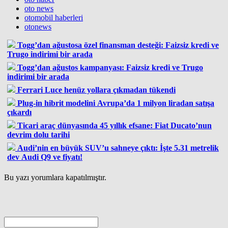
oto news
otomobil haberleri
otonews
Togg’dan ağustosa özel finansman desteği: Faizsiz kredi ve
Trugo indirimi bir arada
Togg’dan ağustos kampanyası: Faizsiz kredi ve Trugo
indirimi bir arada
Ferrari Luce henüz yollara çıkmadan tükendi
Plug-in hibrit modelini Avrupa’da 1 milyon liradan satışa
çıkardı
Ticari araç dünyasında 45 yıllık efsane: Fiat Ducato’nun
devrim dolu tarihi
Audi’nin en büyük SUV’u sahneye çıktı: İşte 5.31 metrelik
dev Audi Q9 ve fiyatı!
Bu yazı yorumlara kapatılmıştır.