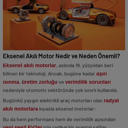
Eksenel Akılı Motor Nedir ve Neden Önemli?
, aslında 19. yüzyıldan beri
Eksenel akılı motorlar
bilinen bir teknoloji. Ancak, bugüne kadar
aşırı
,
ve
ısınma
üretim zorluğu
verimlilik sorunları
nedeniyle otomotiv sektöründe çok sınırlı kullanıldı.
Bugünkü yaygın elektrikli araç motorları olan
radyal
kıyasla eksenel motorlar:
akılı motorlara
Bu da hem performans hem de verimlilik açısından
için radikal bir avantaj sağlar.
yeni
nesil EV’ler