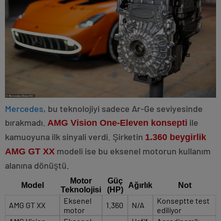
Mercedes
, bu teknolojiyi sadece Ar-Ge seviyesinde
bırakmadı.
ile
AMG Vision One-Eleven konsepti
kamuoyuna ilk sinyali verdi. Şirketin
1.360 beygirlik
modeli ise bu eksenel motorun kullanım
AMG GT XX
alanına dönüştü.
Motor
Güç
Model
Ağırlık
Not
Teknolojisi
(HP)
Eksenel
Konseptte test
AMG GT XX
1.360
N/A
motor
ediliyor