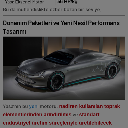
Yasa Eksenel Motor
56 HP/kg
Bu da mühendislikte ezber bozan bir seviye.
Donanım Paketleri ve Yeni Nesil Performans
Tasarımı
Yasa’nın bu
yeni
motoru,
nadiren kullanılan toprak
ve
elementlerinden arındırılmış
standart
endüstriyel üretim süreçleriyle üretilebilecek