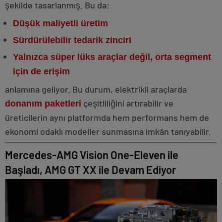
şekilde tasarlanmış. Bu da:
Düşük maliyetli üretim
Sürdürülebilir tedarik zinciri
Yalnızca süper lüks araçlar değil, orta segment
için de erişim
anlamına geliyor. Bu durum, elektrikli araçlarda
çeşitliliğini artırabilir ve
donanım paketleri
üreticilerin aynı platformda hem performans hem de
ekonomi odaklı modeller sunmasına imkân tanıyabilir.
Mercedes-AMG Vision One-Eleven ile
Başladı, AMG GT XX ile Devam Ediyor