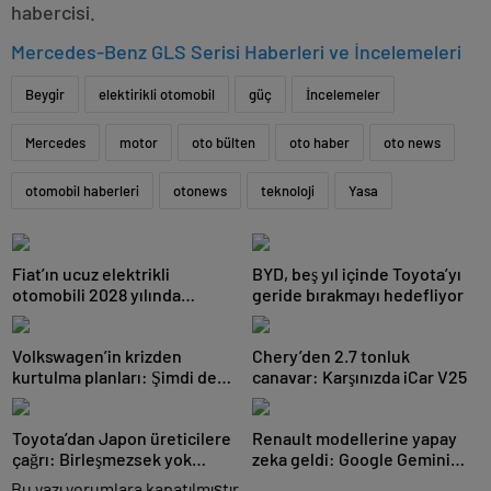
habercisi.
Mercedes-Benz GLS Serisi Haberleri ve İncelemeleri
Beygir
elektirikli otomobil
güç
İncelemeler
Mercedes
motor
oto bülten
oto haber
oto news
otomobil haberleri
otonews
teknoloji
Yasa
Fiat’ın ucuz elektrikli
BYD, beş yıl içinde Toyota’yı
otomobili 2028 yılında
geride bırakmayı hedefliyor
yollarda olacak
Volkswagen’in krizden
Chery’den 2.7 tonluk
kurtulma planları: Şimdi de
canavar: Karşınızda iCar V25
Orta Asya pazarına açılacak
Toyota’dan Japon üreticilere
Renault modellerine yapay
çağrı: Birleşmezsek yok
zeka geldi: Google Gemini
olacağız
desteği yayında
Bu yazı yorumlara kapatılmıştır.