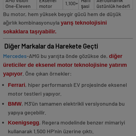
AMG Vision
Eksenel
Hafif
Aerodinamik
1.100+
One-Eleven
motor
şasi
üstünlük hedefi
Bu motor, hem yüksek beygir gücü hem de düşük
ağırlık kombinasyonuyla
yarış teknolojisini
sokaklara taşıyabilir.
Diğer Markalar da Harekete Geçti
Mercedes
-AMG bu yarışta önde gözükse de,
diğer
üreticiler de eksenel motor teknolojisine yatırım
. Öne çıkan örnekler:
yapıyor
, hiper performanslı EV projesinde eksenel
Ferrari
motor testleri yapıyor.
, M3’ün tamamen elektrikli versiyonunda bu
BMW
yapıya geçebilir.
, Regera modelinde benzer mimariyi
Koenigsegg
kullanarak 1.500 HP’nin üzerine çıktı.