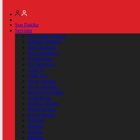
Son Dakika
Servisler
Vizyondaki Filmler
Haftanin Filmleri
Hava Durumu
Hava Durumu 2
Yol Durumu
Yol Durumu 2
Canlı Tv
Canlı Tv 2
Yayın Akışları
Yayın Akışları 2
Nöbetçi Eczaneler
Canlı Borsa
Namaz Vakitleri
Puan Durumu
Kripto Paralar
Dövizler
Hisseler
Altınlar
Pariteler