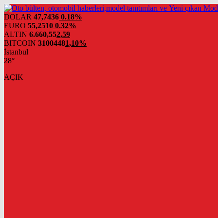
DOLAR
47,7436
0.18%
EURO
55,2510
0.32%
ALTIN
6.660,55
2,59
BITCOIN
3100448
1,10%
İstanbul
28°
AÇIK