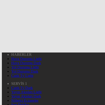
HABERLER
Hava Durumu Light
Hava Durumu Dark
Yol Durumu Light
Yol Durumu Dark
Canlı Tv Light
SERVİS 1
Canlı Tv Dark
Yayın Akışları Light
Yayın Akışları Dark
Nöbetçi Eczaneler
Son Dakika