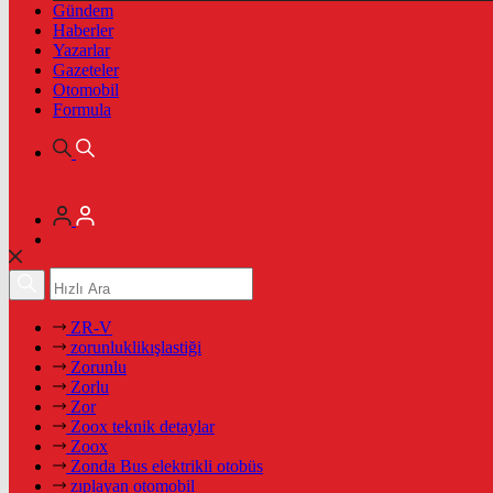
Gündem
Haberler
Yazarlar
Gazeteler
Otomobil
Formula
ZR-V
zorunluklikışlastiği
Zorunlu
Zorlu
Zor
Zoox teknik detaylar
Zoox
Zonda Bus elektrikli otobüs
zıplayan otomobil