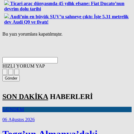
Ticari araç dünyasında 45 yıllık efsane: Fiat Ducato’nun
devrim dolu tarihi
Audi’nin en büyük SUV’u sahneye çıktı: İşte 5.31 metrelik
dev Audi Q9 ve fiyatı!
Bu yazı yorumlara kapatılmıştır.
HIZLI YORUM YAP
Gönder
SON DAKİKA
HABERLERİ
GÜNDEM
06 Ağustos 2026
Togg’un Almanya’daki