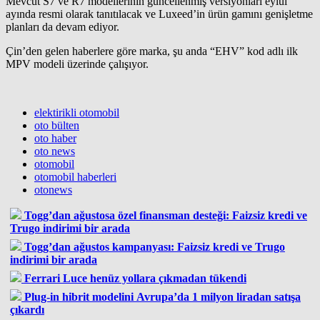
Mevcut S7 ve R7 modellerinin güncellenmiş versiyonları eylül
ayında resmi olarak tanıtılacak ve Luxeed’in ürün gamını genişletme
planları da devam ediyor.
Çin’den gelen haberlere göre marka, şu anda “EHV” kod adlı ilk
MPV modeli üzerinde çalışıyor.
elektirikli otomobil
oto bülten
oto haber
oto news
otomobil
otomobil haberleri
otonews
Togg’dan ağustosa özel finansman desteği: Faizsiz kredi ve
Trugo indirimi bir arada
Togg’dan ağustos kampanyası: Faizsiz kredi ve Trugo
indirimi bir arada
Ferrari Luce henüz yollara çıkmadan tükendi
Plug-in hibrit modelini Avrupa’da 1 milyon liradan satışa
çıkardı