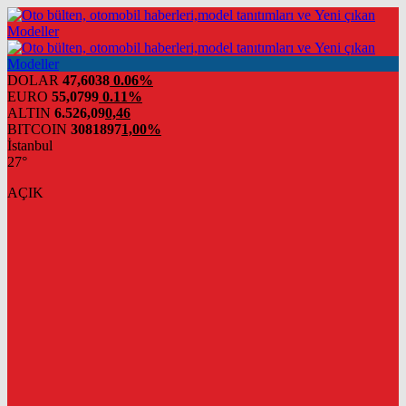
DOLAR
47,6038
0.06%
EURO
55,0799
0.11%
ALTIN
6.526,09
0,46
BITCOIN
3081897
1,00%
İstanbul
27°
AÇIK