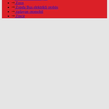
Zoox
Zonda Bus elektrikli otobüs
zıplayan otomobil
Zincir