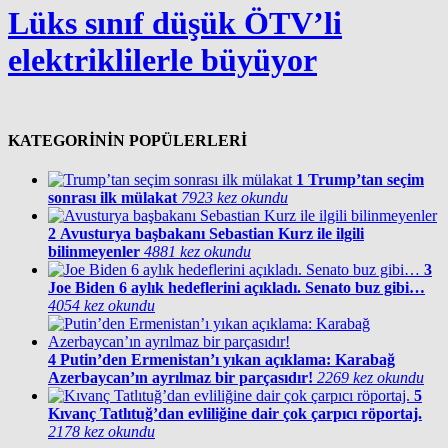
Lüks sınıf düşük ÖTV’li
elektriklilerle büyüyor
KATEGORİNİN POPÜLERLERİ
1
Trump’tan seçim
sonrası ilk mülakat
7923 kez okundu
2
Avusturya başbakanı Sebastian Kurz ile ilgili
bilinmeyenler
4881 kez okundu
3
Joe Biden 6 aylık hedeflerini açıkladı. Senato buz gibi…
4054 kez okundu
4
Putin’den Ermenistan’ı yıkan açıklama: Karabağ
Azerbaycan’ın ayrılmaz bir parçasıdır!
2269 kez okundu
5
Kıvanç Tatlıtuğ’dan evliliğine dair çok çarpıcı röportaj.
2178 kez okundu