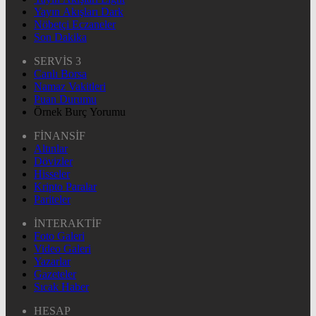
Yayın Akışları Dark
Nöbetçi Eczaneler
Son Dakika
SERVİS 3
Canlı Borsa
Namaz Vakitleri
Puan Durumu
Örnek Burç Yorumu
FİNANSİF
Altınlar
Dövizler
Hisseler
Kripto Paralar
Pariteler
İNTERAKTİF
Foto Galeri
Video Galeri
Yazarlar
Gazeteler
Sıcak Haber
HESAP