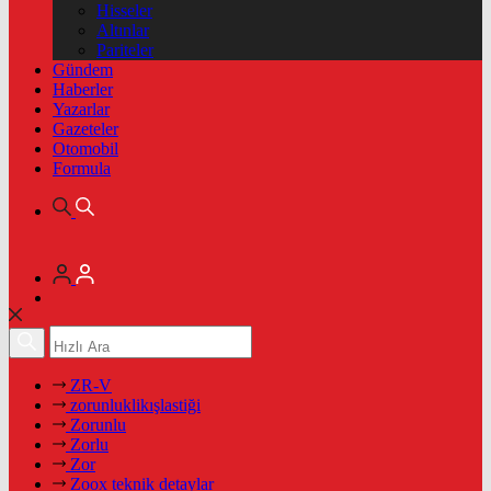
Hisseler
Altınlar
Pariteler
Gündem
Haberler
Yazarlar
Gazeteler
Otomobil
Formula
ZR-V
zorunluklikışlastiği
Zorunlu
Zorlu
Zor
Zoox teknik detaylar