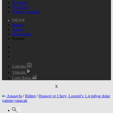
Üye Giriş
Üye Kayıt
Şifremi Unuttum
DİĞER
İletişim
Künye
Hakkımızda
Reklam
Galeriler
Videolar
Canlı Borsa
X
Anasayfa
/
Bülten
/
Huawei ve Chery, Luxeed’e 1.4 milyar dolar
yatırım yapacak