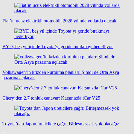
Fiat’ın ucuz elektrikli otomobili 2028 yılında yollarda olacak
BYD, beş yıl içinde Toyota’yı geride bırakmayı hedefliyor
Volkswagen’in krizden kurtulma planları: Şimdi de Orta Asya
pazarına açılacak
Chery’den 2.7 tonluk canavar: Karşınızda iCar V25
Toyota’dan Japon üreticilere çağrı: Birleşmezsek yok olacağız