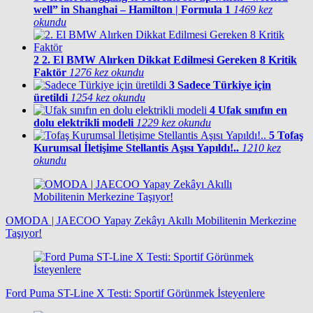
well” in Shanghai – Hamilton | Formula 1
1469 kez
okundu
2
2. El BMW Alırken Dikkat Edilmesi Gereken 8 Kritik
Faktör
1276 kez okundu
3
Sadece Türkiye için
üretildi
1254 kez okundu
4
Ufak sınıfın en
dolu elektrikli modeli
1229 kez okundu
5
Tofaş
Kurumsal İletişime Stellantis Aşısı Yapıldı!..
1210 kez
okundu
OMODA | JAECOO Yapay Zekâyı Akıllı Mobilitenin Merkezine
Taşıyor!
Ford Puma ST-Line X Testi: Sportif Görünmek İsteyenlere