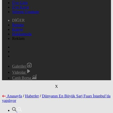
Üye Giriş
Üye Kayıt
Şifremi Unuttum
DİĞER
İletişim
Künye
Hakkımızda
Reklam
Galeriler
Videolar
Canlı Borsa
X
Anasayfa
/
Haberler
/
Dünyanın En Büyük Şarj Fuarı İstanbul’da
yapılıyor