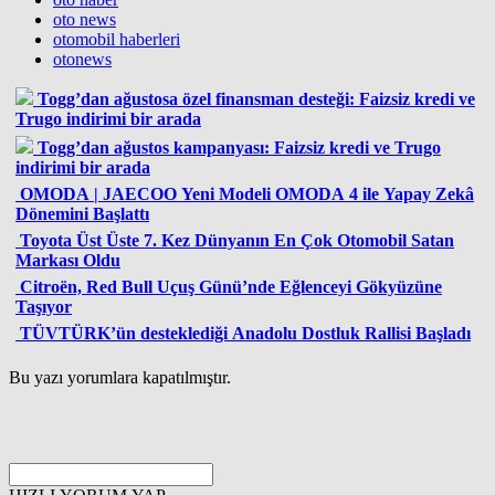
oto news
otomobil haberleri
otonews
Togg’dan ağustosa özel finansman desteği: Faizsiz kredi ve
Trugo indirimi bir arada
Togg’dan ağustos kampanyası: Faizsiz kredi ve Trugo
indirimi bir arada
OMODA | JAECOO Yeni Modeli OMODA 4 ile Yapay Zekâ
Dönemini Başlattı
Toyota Üst Üste 7. Kez Dünyanın En Çok Otomobil Satan
Markası Oldu
Citroën, Red Bull Uçuş Günü’nde Eğlenceyi Gökyüzüne
Taşıyor
TÜVTÜRK’ün desteklediği Anadolu Dostluk Rallisi Başladı
Bu yazı yorumlara kapatılmıştır.