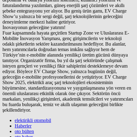
faturalandırma yazılımları, güneş enerjili şarj çözümleri ve akıllı
şebeke entegrasyonu yer alıyor. Bu geniş ürün gamı, EV Charge
Show’u yalnızca bir sergi değil, şarj teknolojilerinin geleceğini
deneyimleme merkezi haline getiriyor.
İnovasyonun geleceğine yatırım!
Fuar kapsamında hayata geçirilen Startup Zone ve Uluslararası E-
Mobilite İnovasyon Yarışması, genç girişimcilerin ve teknoloji
odaklı şirketlerin sektöre kazandırılmasını hedefliyor. Bu alanlar,
hem yatırımcılarla doğrudan temas imkânı sağlıyor hem de
Türkiye’nin e-mobilite alanında yenilikçi üretim gücünü dünyaya
tanıtıyor. Organizatör firma, bu yıl da şarj sektöründe çalışmak
isteyen gençleri ve yenilikçi fikir sahiplerini desteklemeye devam
ediyor. Böylece EV Charge Show, yalnızca bugünün değil,
geleceğin e-mobilite profesyonellerini de yetiştiriyor. EV Charge
Show 2025, elektrikli araç şarj teknolojileri ekosisteminin
büyümesine, standardizasyonuna ve yaygınlaşmasına yön veren en
önemli uluslararası etkinlik olarak öne çıkıyor. Sektörün öncü
markaları, yenilikçi girişimleri, akademik temsilcileri ve yatırımcıları
bu fuarda buluşarak, temiz ve akıllı ulaşımın geleceğini birlikte
şekillendiriyor.
elektirikli otomobil
Haberler
oto bülten
oto haber