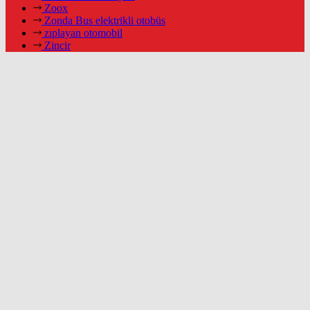
Zoox
Zonda Bus elektrikli otobüs
zıplayan otomobil
Zincir