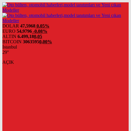
DOLAR
47,5968
0.05%
EURO
54,9796
-0.08%
ALTIN
6.499,18
0,05
BITCOIN
3063595
0,00%
İstanbul
29°
AÇIK