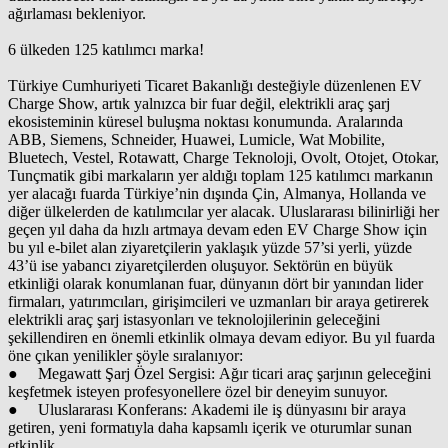
ağırlaması bekleniyor.
6 ülkeden 125 katılımcı marka!
Türkiye Cumhuriyeti Ticaret Bakanlığı desteğiyle düzenlenen EV
Charge Show, artık yalnızca bir fuar değil, elektrikli araç şarj
ekosisteminin küresel buluşma noktası konumunda. Aralarında
ABB, Siemens, Schneider, Huawei, Lumicle, Wat Mobilite,
Bluetech, Vestel, Rotawatt, Charge Teknoloji, Ovolt, Otojet, Otokar,
Tunçmatik gibi markaların yer aldığı toplam 125 katılımcı markanın
yer alacağı fuarda Türkiye’nin dışında Çin, Almanya, Hollanda ve
diğer ülkelerden de katılımcılar yer alacak. Uluslararası bilinirliği her
geçen yıl daha da hızlı artmaya devam eden EV Charge Show için
bu yıl e-bilet alan ziyaretçilerin yaklaşık yüzde 57’si yerli, yüzde
43’ü ise yabancı ziyaretçilerden oluşuyor. Sektörün en büyük
etkinliği olarak konumlanan fuar, dünyanın dört bir yanından lider
firmaları, yatırımcıları, girişimcileri ve uzmanları bir araya getirerek
elektrikli araç şarj istasyonları ve teknolojilerinin geleceğini
şekillendiren en önemli etkinlik olmaya devam ediyor. Bu yıl fuarda
öne çıkan yenilikler şöyle sıralanıyor:
● Megawatt Şarj Özel Sergisi: Ağır ticari araç şarjının geleceğini
keşfetmek isteyen profesyonellere özel bir deneyim sunuyor.
● Uluslararası Konferans: Akademi ile iş dünyasını bir araya
getiren, yeni formatıyla daha kapsamlı içerik ve oturumlar sunan
etkinlik.