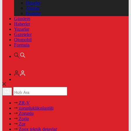
Hisseler
Altınlar
Pariteler
Gündem
Haberler
Yazarlar
Gazeteler
Otomobil
Formula
ZR-V
zorunluklikışlastiği
Zorunlu
Zorlu
Zor
Zoox teknik detaylar