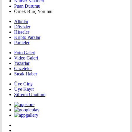
Namaz Vakitleri
Puan Durumu
Örnek Burç Yorumu
Altınlar
Dövizler
Hisseler
Kripto Paralar
Pariteler
Foto Galeri
Video Galeri
Yazarlar
Gazeteler
Sıcak Haber
Üye Giriş
Üye Kayıt
Şifremi Unuttum