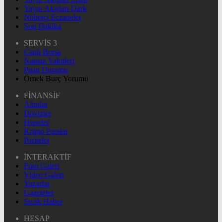
Yayın Akışları Dark
Nöbetçi Eczaneler
Son Dakika
SERVİS 3
Canlı Borsa
Namaz Vakitleri
Puan Durumu
Örnek Burç Yorumu
FİNANSİF
Altınlar
Dövizler
Hisseler
Kripto Paralar
Pariteler
İNTERAKTİF
Foto Galeri
Video Galeri
Yazarlar
Gazeteler
Sıcak Haber
HESAP