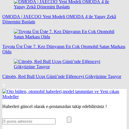
OMODA | JAECOO Yeni Modeli OMODA 4 ile Yapay Zekâ
Dönemini Başlattı
Toyota Üst Üste 7. Kez Dünyanın En Çok Otomobil Satan Markası
Oldu
Citroën, Red Bull Uçuş Günü’nde Eğlenceyi Gökyüzüne Taşıyor
Haberleri güncel olarak e-postanızdan takip edebilirsiniz !