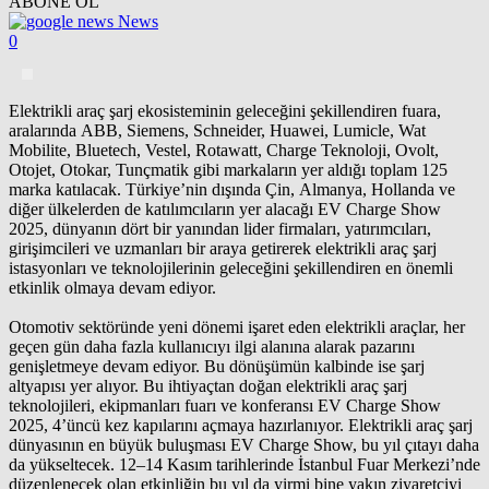
ABONE OL
News
0
Elektrikli araç şarj ekosisteminin geleceğini şekillendiren fuara,
aralarında ABB, Siemens, Schneider, Huawei, Lumicle, Wat
Mobilite, Bluetech, Vestel, Rotawatt, Charge Teknoloji, Ovolt,
Otojet, Otokar, Tunçmatik gibi markaların yer aldığı toplam 125
marka katılacak. Türkiye’nin dışında Çin, Almanya, Hollanda ve
diğer ülkelerden de katılımcıların yer alacağı EV Charge Show
2025, dünyanın dört bir yanından lider firmaları, yatırımcıları,
girişimcileri ve uzmanları bir araya getirerek elektrikli araç şarj
istasyonları ve teknolojilerinin geleceğini şekillendiren en önemli
etkinlik olmaya devam ediyor.
Otomotiv sektöründe yeni dönemi işaret eden elektrikli araçlar, her
geçen gün daha fazla kullanıcıyı ilgi alanına alarak pazarını
genişletmeye devam ediyor. Bu dönüşümün kalbinde ise şarj
altyapısı yer alıyor. Bu ihtiyaçtan doğan elektrikli araç şarj
teknolojileri, ekipmanları fuarı ve konferansı EV Charge Show
2025, 4’üncü kez kapılarını açmaya hazırlanıyor. Elektrikli araç şarj
dünyasının en büyük buluşması EV Charge Show, bu yıl çıtayı daha
da yükseltecek. 12–14 Kasım tarihlerinde İstanbul Fuar Merkezi’nde
düzenlenecek olan etkinliğin bu yıl da yirmi bine yakın ziyaretçiyi