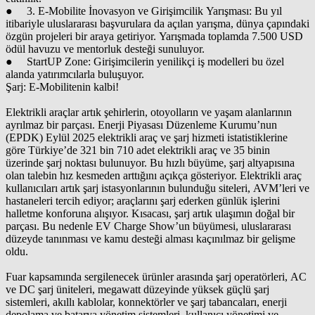
● 3. E-Mobilite İnovasyon ve Girişimcilik Yarışması: Bu yıl
itibariyle uluslararası başvurulara da açılan yarışma, dünya çapındaki
özgün projeleri bir araya getiriyor. Yarışmada toplamda 7.500 USD
ödül havuzu ve mentorluk desteği sunuluyor.
● StartUP Zone: Girişimcilerin yenilikçi iş modelleri bu özel
alanda yatırımcılarla buluşuyor.
Şarj: E-Mobilitenin kalbi!
Elektrikli araçlar artık şehirlerin, otoyolların ve yaşam alanlarının
ayrılmaz bir parçası. Enerji Piyasası Düzenleme Kurumu’nun
(EPDK) Eylül 2025 elektrikli araç ve şarj hizmeti istatistiklerine
göre Türkiye’de 321 bin 710 adet elektrikli araç ve 35 binin
üzerinde şarj noktası bulunuyor. Bu hızlı büyüme, şarj altyapısına
olan talebin hız kesmeden arttığını açıkça gösteriyor. Elektrikli araç
kullanıcıları artık şarj istasyonlarının bulunduğu siteleri, AVM’leri ve
hastaneleri tercih ediyor; araçlarını şarj ederken günlük işlerini
halletme konforuna alışıyor. Kısacası, şarj artık ulaşımın doğal bir
parçası. Bu nedenle EV Charge Show’un büyümesi, uluslararası
düzeyde tanınması ve kamu desteği alması kaçınılmaz bir gelişme
oldu.
Fuar kapsamında sergilenecek ürünler arasında şarj operatörleri, AC
ve DC şarj üniteleri, megawatt düzeyinde yüksek güçlü şarj
sistemleri, akıllı kablolar, konnektörler ve şarj tabancaları, enerji
depolama ve batarya yönetim sistemleri, kullanıcı yönetimi ve