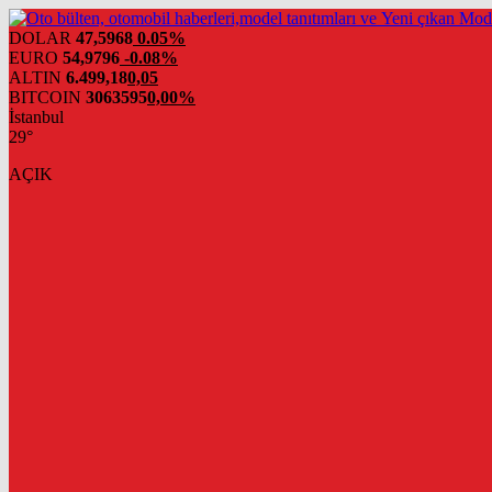
DOLAR
47,5968
0.05%
EURO
54,9796
-0.08%
ALTIN
6.499,18
0,05
BITCOIN
3063595
0,00%
İstanbul
29°
AÇIK