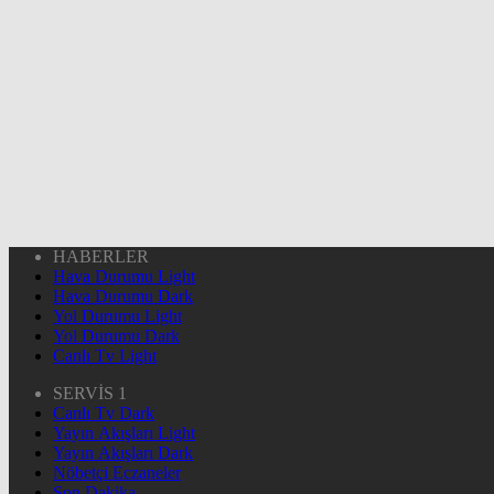
HABERLER
Hava Durumu Light
Hava Durumu Dark
Yol Durumu Light
Yol Durumu Dark
Canlı Tv Light
SERVİS 1
Canlı Tv Dark
Yayın Akışları Light
Yayın Akışları Dark
Nöbetçi Eczaneler
Son Dakika