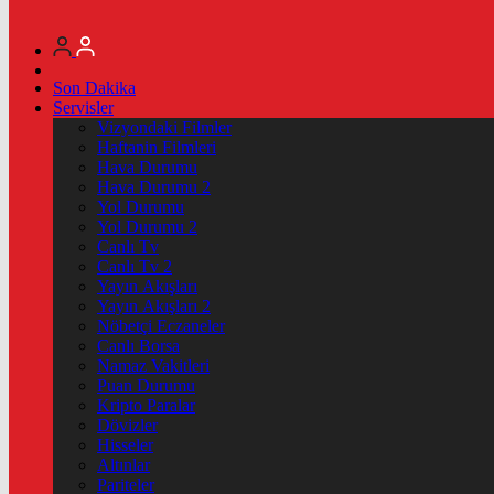
Son Dakika
Servisler
Vizyondaki Filmler
Haftanin Filmleri
Hava Durumu
Hava Durumu 2
Yol Durumu
Yol Durumu 2
Canlı Tv
Canlı Tv 2
Yayın Akışları
Yayın Akışları 2
Nöbetçi Eczaneler
Canlı Borsa
Namaz Vakitleri
Puan Durumu
Kripto Paralar
Dövizler
Hisseler
Altınlar
Pariteler