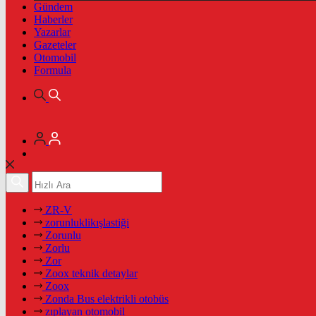
Gündem
Haberler
Yazarlar
Gazeteler
Otomobil
Formula
ZR-V
zorunluklikışlastiği
Zorunlu
Zorlu
Zor
Zoox teknik detaylar
Zoox
Zonda Bus elektrikli otobüs
zıplayan otomobil