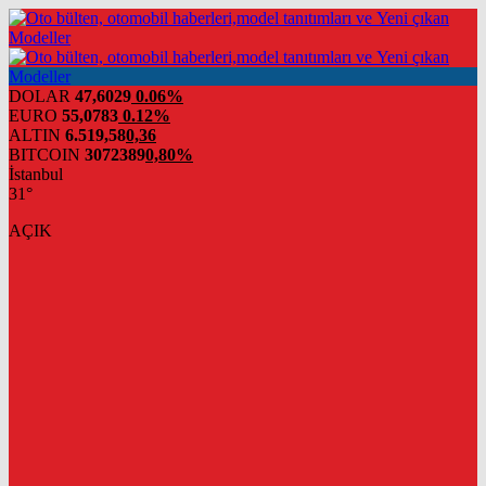
DOLAR
47,6029
0.06%
EURO
55,0783
0.12%
ALTIN
6.519,58
0,36
BITCOIN
3072389
0,80%
İstanbul
31°
AÇIK