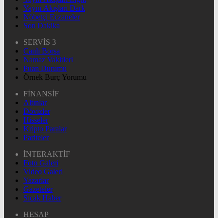
Yayın Akışları Dark
Nöbetçi Eczaneler
Son Dakika
SERVİS 3
Canlı Borsa
Namaz Vakitleri
Puan Durumu
Örnek Burç Yorumu
FİNANSİF
Altınlar
Dövizler
Hisseler
Kripto Paralar
Pariteler
İNTERAKTİF
Foto Galeri
Video Galeri
Yazarlar
Gazeteler
Sıcak Haber
HESAP