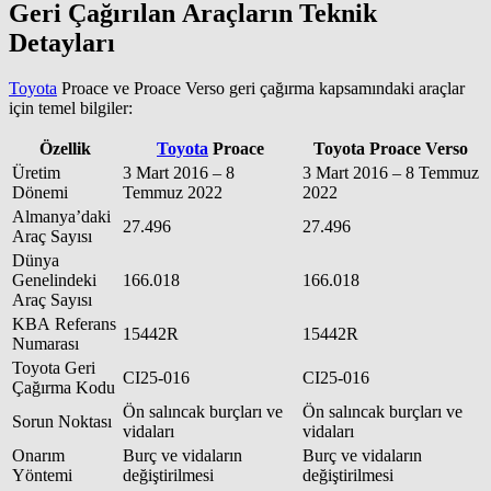
Geri Çağırılan Araçların Teknik
Detayları
Toyota
Proace ve Proace Verso geri çağırma kapsamındaki araçlar
için temel bilgiler:
Özellik
Toyota
Proace
Toyota Proace Verso
Üretim
3 Mart 2016 – 8
3 Mart 2016 – 8 Temmuz
Dönemi
Temmuz 2022
2022
Almanya’daki
27.496
27.496
Araç Sayısı
Dünya
Genelindeki
166.018
166.018
Araç Sayısı
KBA Referans
15442R
15442R
Numarası
Toyota Geri
CI25-016
CI25-016
Çağırma Kodu
Ön salıncak burçları ve
Ön salıncak burçları ve
Sorun Noktası
vidaları
vidaları
Onarım
Burç ve vidaların
Burç ve vidaların
Yöntemi
değiştirilmesi
değiştirilmesi