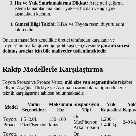
Hız ve Yük Sınırlamalarına Dikkat:
Araç geri çağırma
işlemi tamamlanana kadar yüksek hızdan ve ağır yük
taşımaktan kaçının.
Güncel Bilgi Takibi:
KBA ve Toyota resmi duyurularını
takip edin.
Onarım masrafları genellikle üretici tarafından karşılanır ve
Toyota’nın marka güvenliği politikası çerçevesinde
garanti süresi
dolmuş araçlar için bile maliyetler üstlenilmektedir
.
Rakip Modellerle Karşılaştırma
Toyota Proace ve Proace Verso,
mid-size van segmentinde
rekabet
ediyor. Aşağıda Türkiye ve Avrupa pazarındaki rakip modellerle
teknik karşılaştırma tablosu bulunmaktadır:
Motor
Maksimum
Süspansiyon
Yük
Yol
Model
Seçenekleri
Hız
Tipi
Kapasitesi
Kapasi
Ön
Toyota
1.5–2.0L
130–160
1.200–
MacPherson,
2–9 kiş
Proace
Dizel/Benzinli
km/s
1.400 kg
Arka Torsion
Toyota
Ön