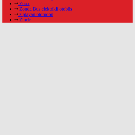
Zoox
Zonda Bus elektrikli otobüs
zıplayan otomobil
Zincir