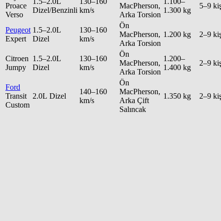
1.5–2.0L
130–160
1.100–
Proace
MacPherson,
5–9 kiş
Dizel/Benzinli
km/s
1.300 kg
Verso
Arka Torsion
Ön
Peugeot
1.5–2.0L
130–160
MacPherson,
1.200 kg
2–9 kiş
Expert
Dizel
km/s
Arka Torsion
Ön
Citroen
1.5–2.0L
130–160
1.200–
MacPherson,
2–9 kiş
Jumpy
Dizel
km/s
1.400 kg
Arka Torsion
Ön
Ford
140–160
MacPherson,
Transit
2.0L Dizel
1.350 kg
2–9 kiş
km/s
Arka Çift
Custom
Salıncak