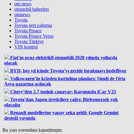
oto news
otomobil haberleri
otonews
Toyota
Toyota geri çağırma
Toyota Proace
Toyota Proace Verso
Toyota Türkiye
VIN kontrol
Fiat’ın ucuz elektrikli otomobili 2028 yılında yollarda
olacak
BYD, beş yıl içinde Toyota’yı geride bırakmayı hedefliyor
Volkswagen’in krizden kurtulma planları: Şimdi de Orta
Asya pazarına açılacak
Chery’den 2.7 tonluk canavar: Karşınızda iCar V25
Toyota’dan Japon üreticilere çağrı: Birleşmezsek yok
olacağız
Renault modellerine yapay zeka geldi: Google Gemini
desteği yayında
Bu yazı yorumlara kapatılmıştır.