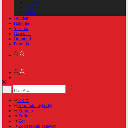
Hisseler
Altınlar
Pariteler
Gündem
Haberler
Yazarlar
Gazeteler
Otomobil
Formula
ZR-V
zorunluklikışlastiği
Zorunlu
Zorlu
Zor
Zoox teknik detaylar