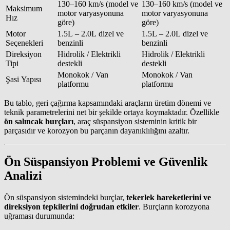
130–160 km/s (model ve
130–160 km/s (model ve
Maksimum
motor varyasyonuna
motor varyasyonuna
Hız
göre)
göre)
Motor
1.5L – 2.0L dizel ve
1.5L – 2.0L dizel ve
Seçenekleri
benzinli
benzinli
Direksiyon
Hidrolik / Elektrikli
Hidrolik / Elektrikli
Tipi
destekli
destekli
Monokok / Van
Monokok / Van
Şasi Yapısı
platformu
platformu
Bu tablo, geri çağırma kapsamındaki araçların üretim dönemi ve
teknik parametrelerini net bir şekilde ortaya koymaktadır. Özellikle
ön salıncak burçları
, araç süspansiyon sisteminin kritik bir
parçasıdır ve korozyon bu parçanın dayanıklılığını azaltır.
Ön Süspansiyon Problemi ve Güvenlik
Analizi
Ön süspansiyon sistemindeki burçlar,
tekerlek hareketlerini ve
direksiyon tepkilerini doğrudan etkiler
. Burçların korozyona
uğraması durumunda: