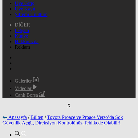
Üye Giriş
Üye Kayıt
Şifremi Unuttum
DİĞER
İletişim
Künye
Hakkımızda
Reklam
Galeriler
Videolar
Canlı Borsa
X
Anasayfa
/
Bülten
/
Toyota Proace ve Proace Verso’da Şok
Güvenlik Açığı, Direksiyon Kontrolünüz Tehlikede Olabilir!